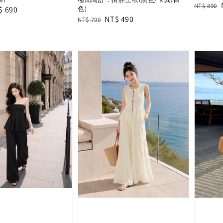
Regular
NT$ 890
色)
le
$ 690
price
Regular
Sale
NT$ 490
NT$ 790
ce
price
price