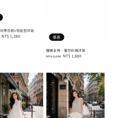
:吊帶百褶V領造型洋裝
Sale
NT$ 1,280
優惠
price
慵懶女神：簍空針織洋裝
Regular
Sale
NT$ 1,680
NT$ 2,180
price
price