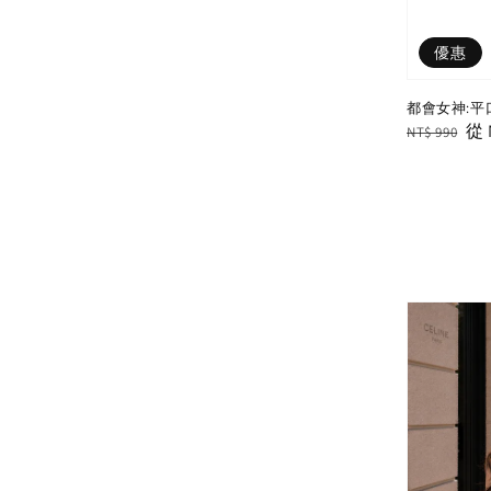
優惠
都會女神:平
Regular
Sa
從
NT$ 990
price
pri