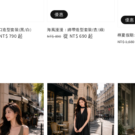
優惠
優惠
口造型套裝(黑/白)
海風漫漫：綁帶造型套裝(杏/綠)
檸夏假期
le
NT$ 790
起
Regular
Sale
從
NT$ 690
起
NT$ 890
Regular
NT$ 1,680
ce
price
price
price