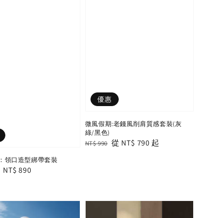
優惠
微風假期:老錢風削肩質感套裝(灰
綠/黑色)
Regular
Sale
從
NT$ 790
起
NT$ 990
price
price
：領口造型綁帶套裝
Sale
NT$ 890
price