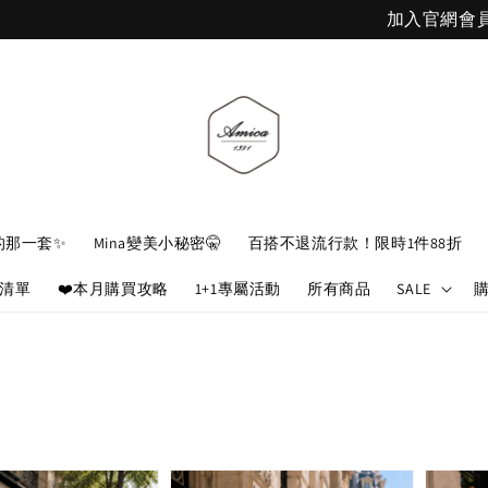
加入官網會員，立即折 $100
的那一套✨
Mina變美小秘密🤫
百搭不退流行款！限時1件88折
娘清單
❤️本月購買攻略
1+1專屬活動
所有商品
SALE