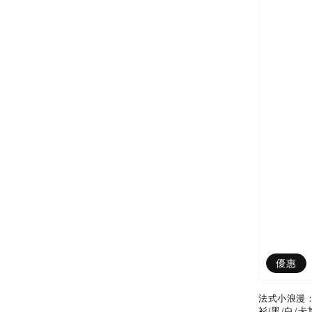
優惠
法式小浪漫
衫(黑/白/卡