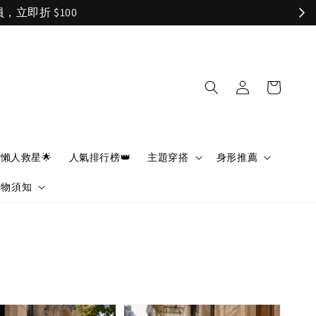
懶人救星🌟
人氣排行榜👑
主題穿搭
身形推薦
購物須知