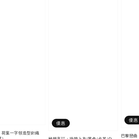
優惠
優惠
：荷葉一字領造型針織
巴黎戀曲
其)
極簡高訂：掛脖上衣(黑色/卡其/白