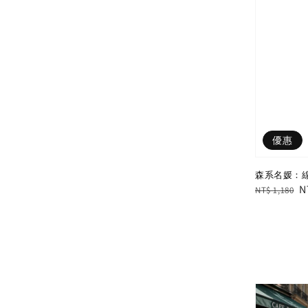
優惠
森系名媛：
Regular
S
N
NT$ 1,180
price
p