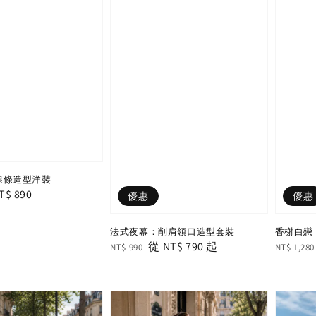
線條造型洋裝
ale
T$ 890
優惠
優惠
rice
法式夜幕：削肩領口造型套裝
香榭白戀
Regular
Sale
從
NT$ 790
起
Regular
NT$ 990
NT$ 1,280
price
price
price