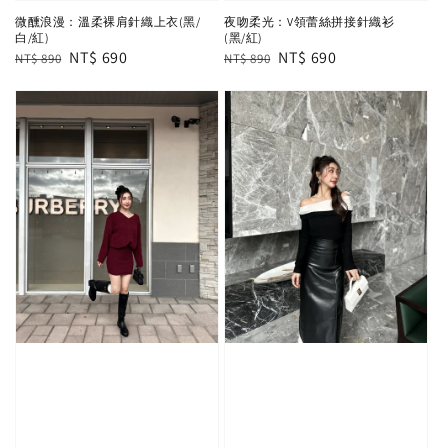
微醺浪漫：溫柔裸肩針織上衣(黑/
夜吻柔光：V領蕾絲拼接針織衫
白/紅)
(黑/紅)
Regular
Sale
NT$ 690
Regular
Sale
NT$ 690
NT$ 890
NT$ 890
price
price
price
price