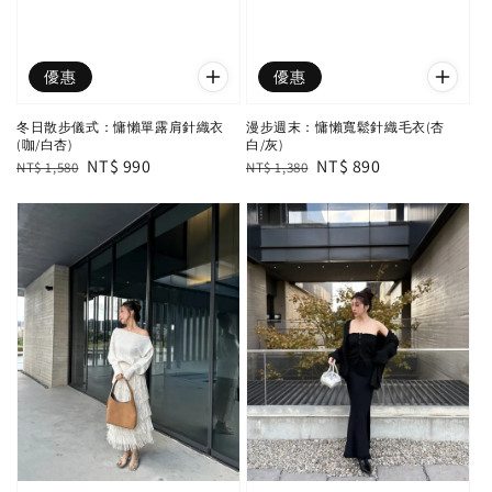
優惠
優惠
冬日散步儀式：慵懶單露肩針織衣
漫步週末：慵懶寬鬆針織毛衣(杏
(咖/白杏)
白/灰)
Regular
Sale
NT$ 990
Regular
Sale
NT$ 890
NT$ 1,580
NT$ 1,380
price
price
price
price