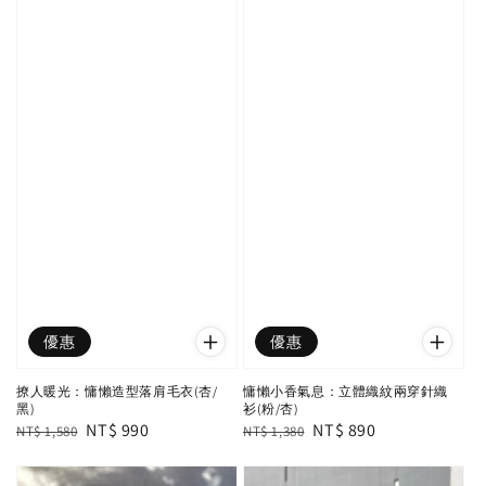
優惠
優惠
撩人暖光：慵懶造型落肩毛衣(杏/
慵懶小香氣息：立體織紋兩穿針織
黑)
衫(粉/杏)
Regular
Sale
NT$ 990
Regular
Sale
NT$ 890
NT$ 1,580
NT$ 1,380
price
price
price
price