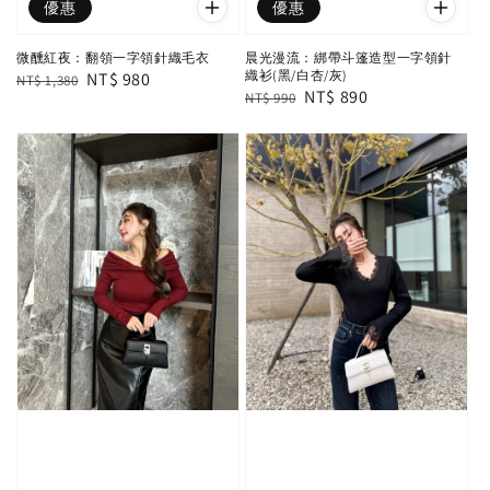
優惠
優惠
微醺紅夜：翻領一字領針織毛衣
晨光漫流：綁帶斗篷造型一字領針
織衫(黑/白杏/灰)
Regular
Sale
NT$ 980
NT$ 1,380
Regular
Sale
NT$ 890
NT$ 990
price
price
price
price