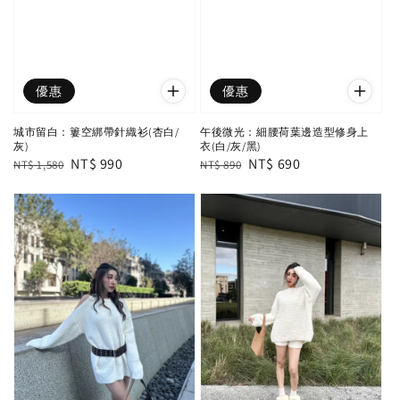
優惠
優惠
城市留白：簍空綁帶針織衫(杏白/
午後微光：細腰荷葉邊造型修身上
灰)
衣(白/灰/黑)
Regular
Sale
NT$ 990
Regular
Sale
NT$ 690
NT$ 1,580
NT$ 890
price
price
price
price