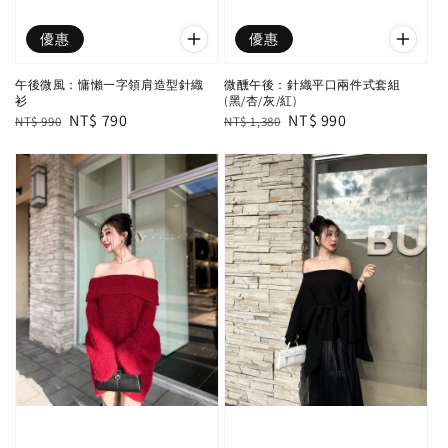
優惠
優惠
午後微風：慵懶一字領肩造型針織
微醺午後：針織平口兩件式套組
衫
(黑/杏/灰/紅)
Regular
Sale
NT$ 790
Regular
Sale
NT$ 990
NT$ 990
NT$ 1,380
price
price
price
price