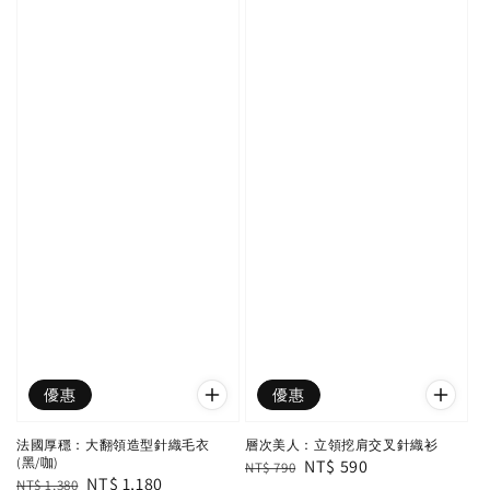
優惠
優惠
法國厚穩：大翻領造型針織毛衣
層次美人：立領挖肩交叉針織衫
(黑/咖)
Regular
Sale
NT$ 590
NT$ 790
Regular
Sale
NT$ 1,180
NT$ 1,380