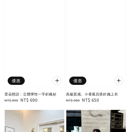
優惠
優惠
雲朵戀語：立體彈性一字針織衫
高級質感。小香風百搭針織上衣
Regular
Sale
NT$ 690
Regular
Sale
NT$ 650
NT$ 890
NT$ 980
price
price
price
price