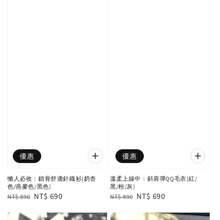
優惠
優惠
懶人必收：鎖骨舒適針織衫(奶杏
溫柔上線中：斜肩彈QQ毛衣(紅/
色/燕麥色/黑色)
黑/粉/灰)
Regular
Sale
NT$ 690
Regular
Sale
NT$ 690
NT$ 890
NT$ 890
price
price
price
price