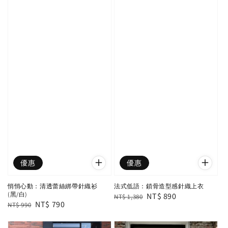
優惠
優惠
悄悄心動：清透蕾絲綁帶針織衫
法式低語：鎖骨造型感針織上衣
(黑/白)
Regular
Sale
NT$ 890
NT$ 1,380
Regular
Sale
NT$ 790
NT$ 990
price
price
price
price