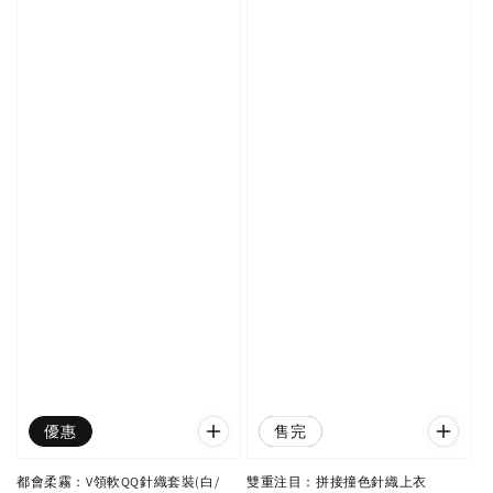
優惠
優惠
售完
都會柔霧：V領軟QQ針織套裝(白/
雙重注目：拼接撞色針織上衣