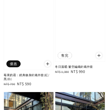
優惠
售完
優惠
冬日溫暖:簍空編織針織外套
Regular
Sale
NT$ 990
NT$ 1,380
莓果奶霜：經典修身針織外套(紅/
price
price
黑/白)
Regular
Sale
NT$ 590
NT$ 790
price
price