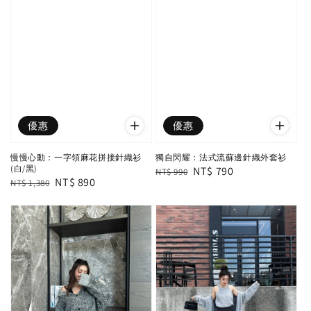
優惠
優惠
慢慢心動：一字領麻花拼接針織衫
獨自閃耀：法式流蘇邊針織外套衫
(白/黑)
Regular
Sale
NT$ 790
NT$ 990
Regular
Sale
NT$ 890
NT$ 1,380
price
price
price
price