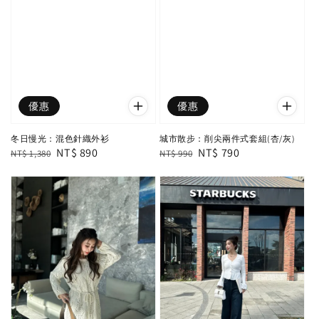
優惠
優惠
冬日慢光：混色針織外衫
城市散步：削尖兩件式套組(杏/灰)
Regular
Sale
NT$ 890
Regular
Sale
NT$ 790
NT$ 1,380
NT$ 990
price
price
price
price