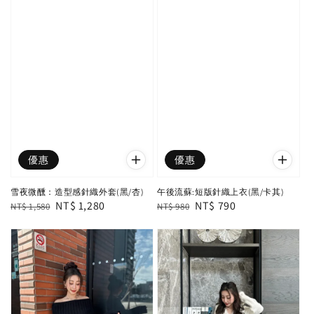
優惠
優惠
雪夜微醺：造型感針織外套(黑/杏)
午後流蘇:短版針織上衣(黑/卡其)
Regular
Sale
NT$ 1,280
Regular
Sale
NT$ 790
NT$ 1,580
NT$ 980
price
price
price
price