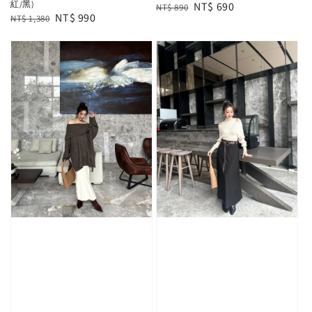
紅/黑)
Regular
Sale
NT$ 690
NT$ 890
Regular
Sale
NT$ 990
NT$ 1,380
price
price
price
price