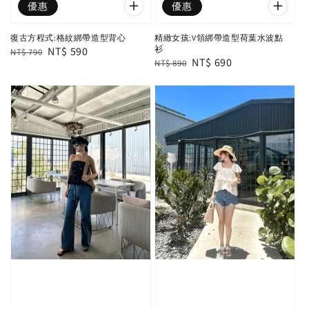
優惠
優惠
復古方程式:格紋綁帶造型背心
精緻女孩:V領綁帶造型荷葉水波點
衫
Regular
Sale
NT$ 590
NT$ 790
Regular
Sale
NT$ 690
NT$ 890
price
price
price
price