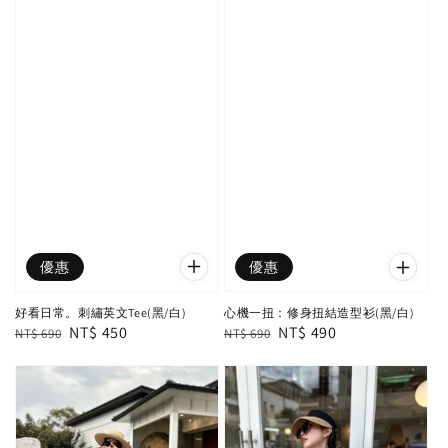
優惠
優惠
好看日常。刺繡英文Tee(黑/白)
心機一扭：修身扭結造型衫(黑/白)
Regular
Sale
NT$ 450
Regular
Sale
NT$ 490
NT$ 690
NT$ 690
price
price
price
price