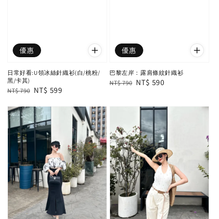
優惠
優惠
日常好看:U領冰絲針織衫(白/桃粉/
巴黎左岸：露肩條紋針織衫
黑/卡其)
Regular
Sale
NT$ 590
NT$ 790
Regular
Sale
NT$ 599
NT$ 790
price
price
price
price