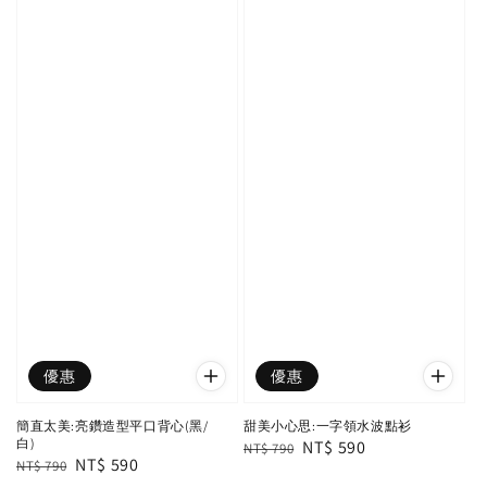
優惠
優惠
簡直太美:亮鑽造型平口背心(黑/
甜美小心思:一字領水波點衫
白)
Regular
Sale
NT$ 590
NT$ 790
Regular
Sale
NT$ 590
NT$ 790
price
price