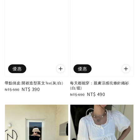
優惠
優惠
帶點俏皮:開衩造型英文Tee(灰/白)
每天都能穿：親膚涼感坑條針織衫
(白/藍)
Regular
Sale
NT$ 390
NT$ 590
Regular
Sale
NT$ 490
NT$ 690
price
price
price
price