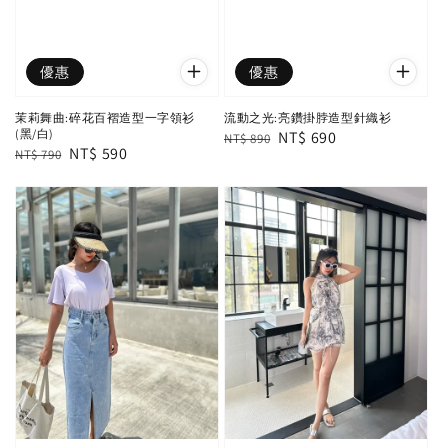
優惠
優惠
茉莉舞曲:碎花百褶造型一字領衫
流動之光:亮鑽掛脖造型針織衫
(黑/白)
Regular
Sale
NT$ 690
NT$ 890
Regular
Sale
NT$ 590
NT$ 790
price
price
price
price