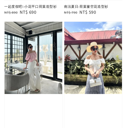
一起度假吧!:小花平口荷葉造型衫
南法夏日:荷葉簍空花造型衫
Regular
Sale
NT$ 690
Regular
Sale
NT$ 590
NT$ 890
NT$ 790
price
price
price
price