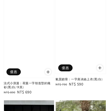
優惠
優惠
氣質鎖骨：一字肩冰絲上衣(黑/白)
法式小浪漫：荷葉一字領造型針織
Regular
Sale
NT$ 590
NT$ 790
衫(黑/白/卡其)
price
price
Regular
Sale
NT$ 690
NT$ 890
price
price