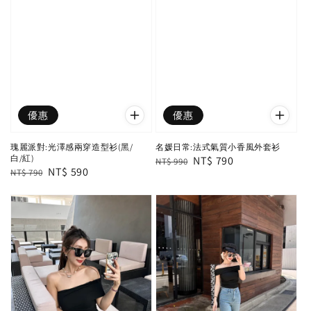
優惠
優惠
瑰麗派對:光澤感兩穿造型衫(黑/
名媛日常:法式氣質小香風外套衫
白/紅)
Regular
Sale
NT$ 790
NT$ 990
Regular
Sale
NT$ 590
NT$ 790
price
price
price
price