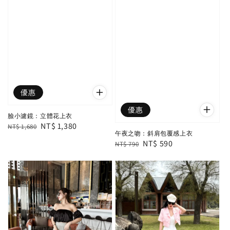
優惠
優惠
臉小濾鏡：立體花上衣
Regular
Sale
NT$ 1,380
NT$ 1,680
午夜之吻：斜肩包覆感上衣
price
price
Regular
Sale
NT$ 590
NT$ 790
price
price