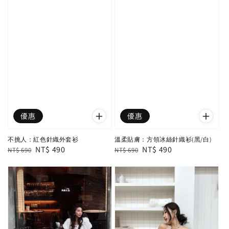
優惠
優惠
不挑人：紅色針織外套衫
溫柔貼膚：方領冰絲針織衫(黑/白)
Regular
Sale
NT$ 490
Regular
Sale
NT$ 490
NT$ 690
NT$ 690
price
price
price
price