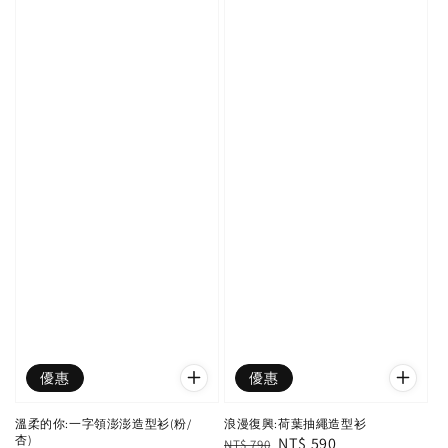
優惠
優惠
溫柔的你:一字領澎澎造型衫(粉/
浪漫復興:荷葉抽繩造型衫
杏)
Regular
Sale
NT$ 590
NT$ 790