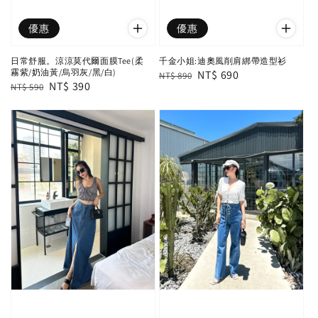
優惠
優惠
日常舒服。涼涼莫代爾面膜Tee(柔
千金小姐:迪奧風削肩綁帶造型衫
霧紫/奶油黃/烏羽灰/黑/白)
Regular
Sale
NT$ 690
NT$ 890
Regular
Sale
NT$ 390
NT$ 590
price
price
price
price