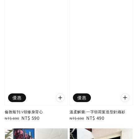
優惠
優惠
溫柔解藥:一字領荷葉造型針織衫
倫敦報刊:V領修身背心
Regular
Sale
NT$ 490
Regular
Sale
NT$ 590
NT$ 690
NT$ 890
price
price
price
price