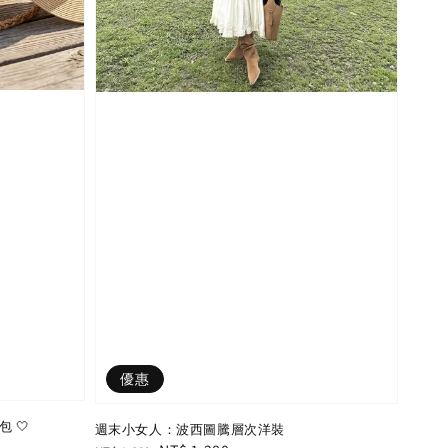
優惠
 🤍
週末小女人：波西圖騰層次洋裝