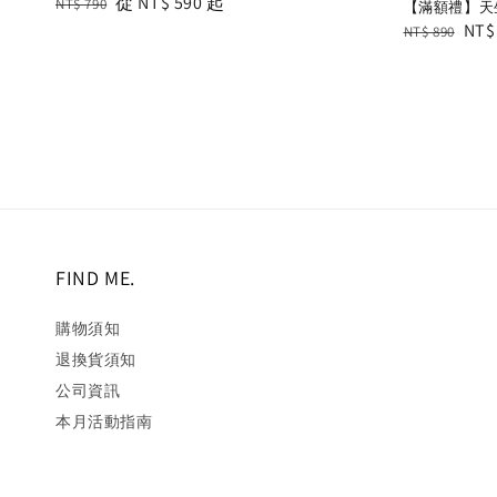
Regular
Sale
從
NT$ 590
起
NT$ 790
【滿額禮】天生
price
price
Regular
Sal
NT$
NT$ 890
price
pric
FIND ME.
購物須知
退換貨須知
公司資訊
本月活動指南