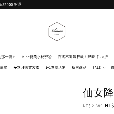
加入官網會員，立即折 $100
的那一套✨
Mina變美小秘密🤫
百搭不退流行款！限時1件88折
娘清單
❤️本月購買攻略
1+1專屬活動
所有商品
SALE
仙女降
Regular
Sal
NT$
NT$ 2,380
price
pri