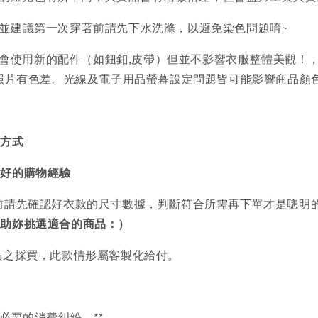
)並建議第一次穿著前請先下水洗滌，以避免染色問題唷~
會使用新的配件（如鈕釦,皮帶）但並不影響衣服整體美觀！
品照片有色差。光線及電子用品螢幕設定問題皆可能影響商品顏
買方式
美好的購物經驗
前請先確認好衣款的尺寸數據，判斷符合所需再下單才是聰明
協助妳挑選適合的商品：）
品之採買，此款情形屬客製化給付。
必要的消費糾紛。**