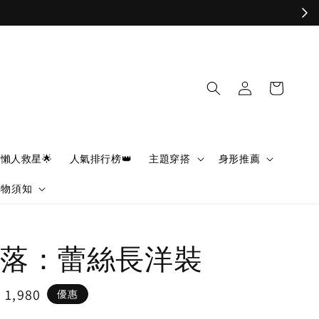
懶人救星🌟
人氣排行榜👑
主題穿搭
身形推薦
購物須知
落：蕾絲長洋裝
e
 1,980
優惠
ce