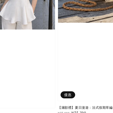
優惠
【滿額禮】夏日漫遊：法式假期草編包
Regular
Sale
NT$ 790