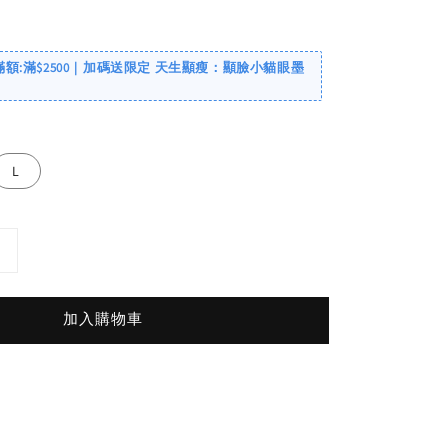
滿額:滿$2500｜加碼送限定 天生顯瘦：顯臉小貓眼墨
L
加入購物車