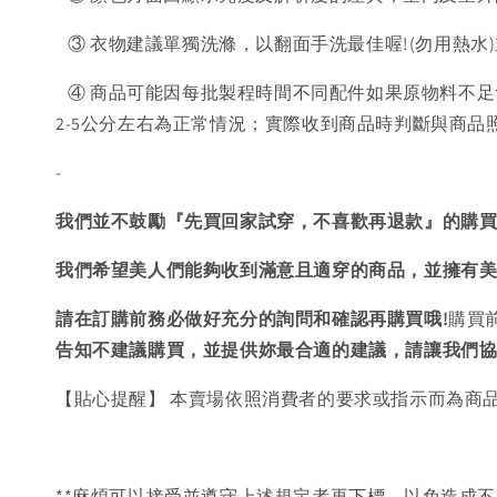
③ 衣物建議單獨洗滌，以翻面手洗最佳喔!(勿用熱水
④ 商品可能因每批製程時間不同配件如果原物料不足
2-5公分左右為正常情況；實際收到商品時判斷與商
-
我們並不鼓勵『先買回家試穿，不喜歡再退款』的購
我們希望美人們能夠收到滿意且適穿的商品，並擁有
請在訂購前務必做好充分的詢問和確認再購買哦!
購買
告知不建議購買，
並提供妳最合適的建議，請讓我們
【貼心提醒】 本賣場依照消費者的要求或指示而為商
**麻煩可以接受並遵守上述規定者再下標，以免造成不