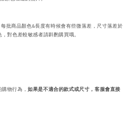
，每批商品顏色&長度有時候會有些微落差，尺寸落差於
色，對色差較敏感者請斟酌購買哦。
的購物行為，
如果是不適合的款式或尺寸，客服會直接