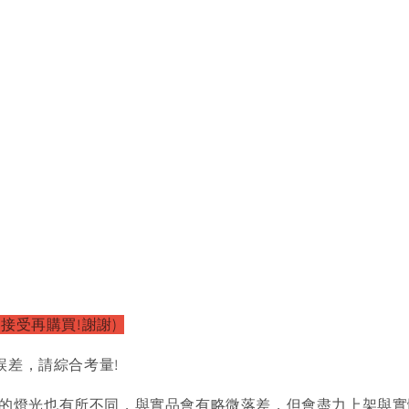
以接受再購買!謝謝)
誤差，請綜合考量!
的燈光也有所不同，與實品會有略微落差，但會盡力上架與實