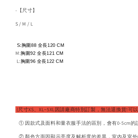
-【尺寸】
S / M / L
 S:
胸圍88 全長120
 CM
M:
胸圍92 全長121
 CM
L:
胸圍96 全長122
 CM
(尺寸XS、XL~5XL因請廠商特別訂製，無法退換貨!可
① 因款式及面料和量衣服手法的區別，會有0-5cm的
② 顏色方面因顯示亮度及解析度的差異，室內及室外