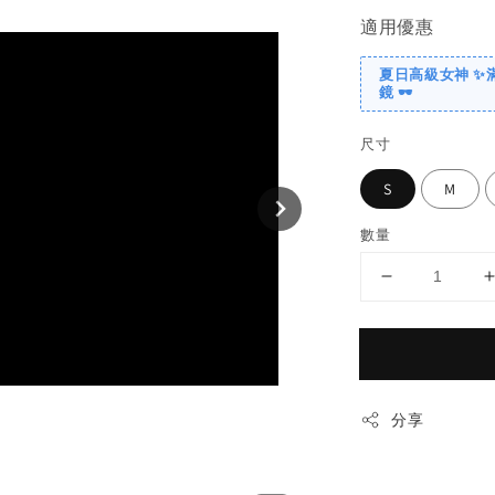
適用優惠
夏日高級女神 ✨
鏡 🕶️
尺寸
S
M
數量
分享