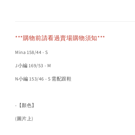
***購物前請看過賣場購物須知***
Mina 158/44 - S
J小編 169/53 - M
N小編 153/46 - S 需配跟鞋
-【顏色】
(圖片上)