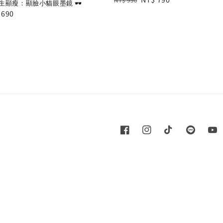
NT$ 990
顯瘦：顯臉小貓眼墨鏡 🕶️
price
price
e
 690
e