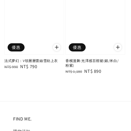
優惠
優惠
法式夢幻：V領層層蕾絲雪紡上衣
香檳漫舞:光澤感百褶裙(銀/米白/
粉紫)
Regular
Sale
NT$ 790
NT$ 990
Regular
Sale
NT$ 890
NT$ 1,180
price
price
price
price
FIND ME.