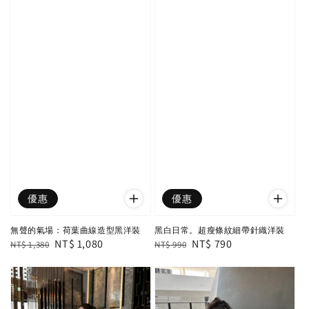
優惠
優惠
無聲的氣場：荷葉曲線造型黑洋裝
黑白日常。超瘦條紋細帶針織洋裝
Regular
Sale
NT$ 1,080
Regular
Sale
NT$ 790
NT$ 1,380
NT$ 990
price
price
price
price