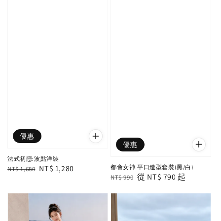
優惠
優惠
法式初戀:波點洋裝
都會女神:平口造型套裝(黑/白)
Regular
Sale
NT$ 1,280
NT$ 1,680
Regular
Sale
從
NT$ 790
起
NT$ 990
price
price
price
price