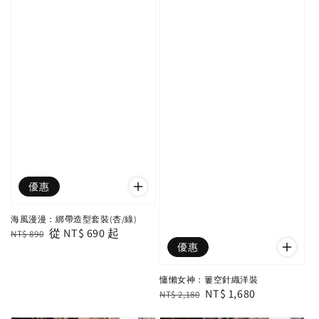
優惠
海風漫漫：綁帶造型套裝(杏/綠)
Regular
Sale
從
NT$ 690
起
NT$ 890
優惠
price
price
慵懶女神：簍空針織洋裝
Regular
Sale
NT$ 1,680
NT$ 2,180
price
price