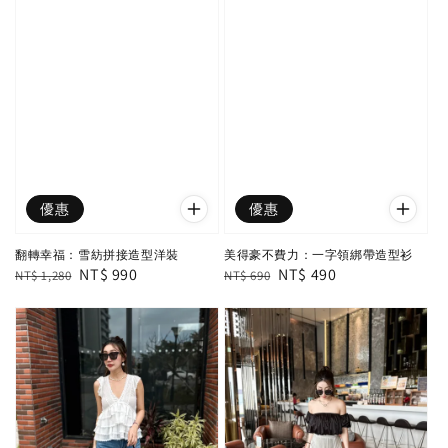
優惠
優惠
翻轉幸福：雪紡拼接造型洋裝
美得豪不費力：一字領綁帶造型衫
Regular
Sale
NT$ 990
Regular
Sale
NT$ 490
NT$ 1,280
NT$ 690
price
price
price
price