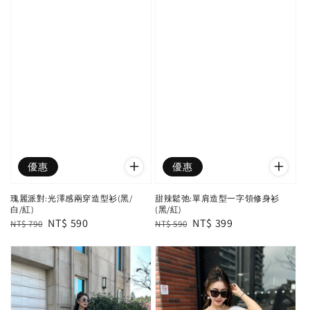
優惠
優惠
瑰麗派對:光澤感兩穿造型衫(黑/
甜辣鬆弛:單肩造型一字領修身衫
白/紅)
(黑/紅)
Regular
Sale
NT$ 590
Regular
Sale
NT$ 399
NT$ 790
NT$ 590
price
price
price
price