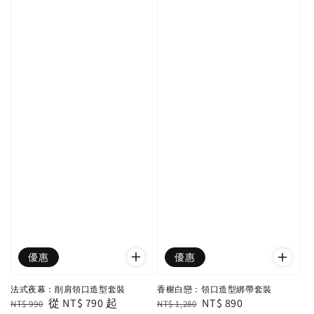
優惠
優惠
法式夜幕：削肩領口造型套裝
香榭白戀：領口造型綁帶套裝
Regular
Sale
從
NT$ 790
起
Regular
Sale
NT$ 890
NT$ 990
NT$ 1,280