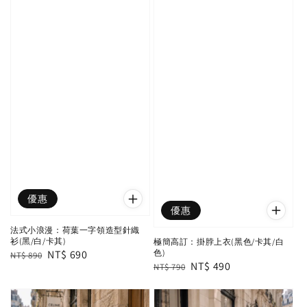
優惠
優惠
法式小浪漫：荷葉一字領造型針織
衫(黑/白/卡其)
極簡高訂：掛脖上衣(黑色/卡其/白
色)
Regular
Sale
NT$ 690
NT$ 890
Regular
Sale
NT$ 490
NT$ 790
price
price
price
price