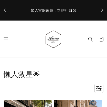
加入官網會員，立即折 $100
✨ 
懶人救星🌟