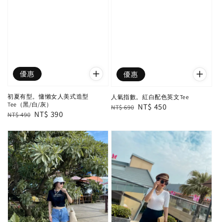
優惠
優惠
初夏有型。慵懶女人美式造型
人氣指數。紅白配色英文Tee
Tee（黑/白/灰）
Regular
Sale
NT$ 450
NT$ 690
Regular
Sale
NT$ 390
NT$ 490
price
price
price
price