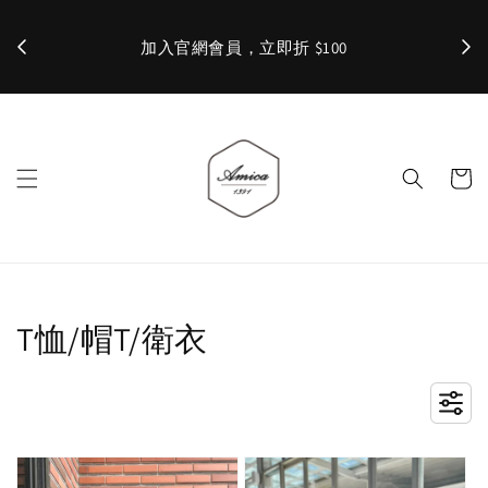
加入官網會員，立即折 $100
✨ 
T恤/帽T/衛衣