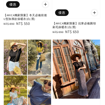
優惠
優惠
【AMICA獨家限量】冬天必備前後
U型加厚款保暖衣(白/黑)
Regular
Sale
NT$ 550
【AMICA獨家限量】抗寒必備圓領
NT$ 890
刷毛保暖衣(白/黑)
price
price
Regular
Sale
NT$ 650
NT$ 990
price
price