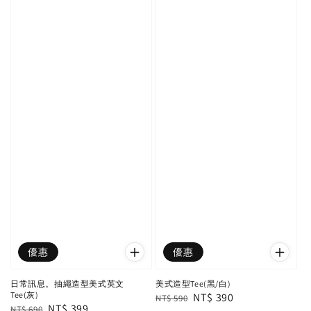
優惠
優惠
日常訊息。抽繩造型美式英文
美式造型Tee(黑/白)
Tee(灰)
Regular
Sale
NT$ 390
NT$ 590
Regular
Sale
NT$ 399
NT$ 690