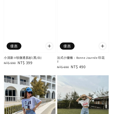
優惠
優惠
小清新:V領微透肌衫(黑/白)
法式小慵懶：Bonne Journée 印花
T
Regular
Sale
NT$ 399
NT$ 590
Regular
Sale
NT$ 490
NT$ 690
price
price
price
price