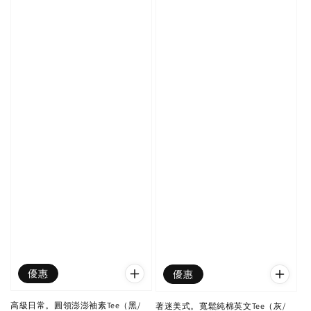
優惠
優惠
高級日常。圓領澎澎袖素Tee（黑/
著迷美式。寬鬆純棉英文Tee（灰/