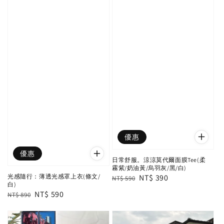
優惠
優惠
日常舒服。涼涼莫代爾面膜Tee(柔
霧紫/奶油黃/烏羽灰/黑/白)
Regular
Sale
NT$ 390
光感隨行：薄透光感罩上衣(條文/
NT$ 590
白)
price
price
Regular
Sale
NT$ 590
NT$ 890
price
price