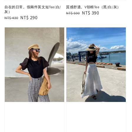
自在的日常。假兩件英文短Tee(白/
質感舒適。V領棉Tee（黑/白/灰）
灰）
Regular
Sale
NT$ 390
NT$ 590
Regular
Sale
NT$ 290
NT$ 430
price
price
price
price