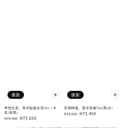
優惠
優惠
率性任意。美式短版水洗Tee（卡
百搭時髦。英文長版Tee(黑/白)
其/灰黑）
Regular
Sale
NT$ 450
NT$ 550
Regular
Sale
NT$ 830
NT$ 980
price
price
price
price