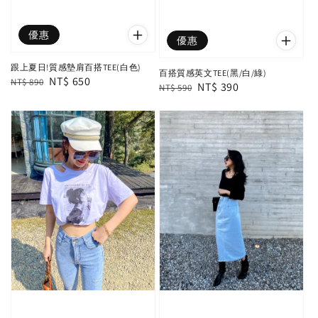
優惠
優惠
跟上夏日!質感墊肩百搭TEE(白色)
百搭質感英文TEE(黑/白/綠)
Regular
Sale
NT$ 650
NT$ 890
Regular
Sale
NT$ 390
NT$ 590
price
price
price
price