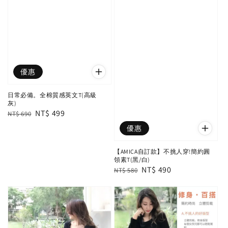
優惠
日常必備。全棉質感英文T(高級
灰)
Regular
Sale
NT$ 499
NT$ 690
price
price
優惠
【AMICA自訂款】不挑人穿!簡約圓
領素T(黑/白)
Regular
Sale
NT$ 490
NT$ 580
price
price