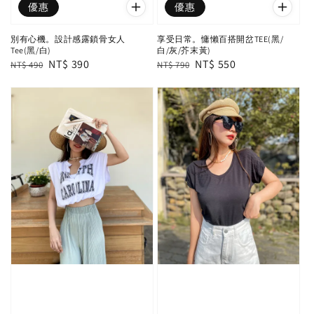
優惠
優惠
別有心機。設計感露鎖骨女人
享受日常。慵懶百搭開岔TEE(黑/
Tee(黑/白)
白/灰/芥末黃)
Regular
Sale
NT$ 390
Regular
Sale
NT$ 550
NT$ 490
NT$ 790
price
price
price
price