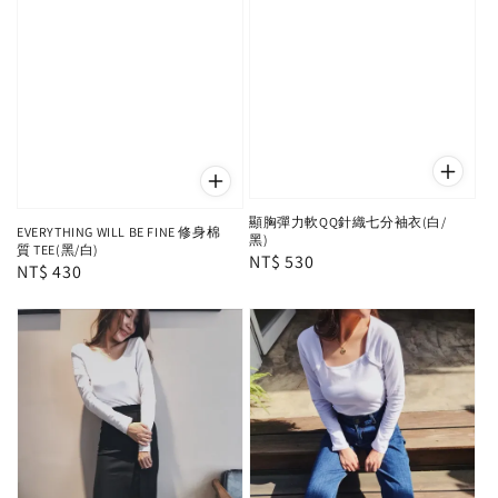
顯胸彈力軟QQ針織七分袖衣(白/
EVERYTHING WILL BE FINE 修身棉
黑)
質 TEE(黑/白)
Regular
NT$ 530
Regular
NT$ 430
price
price