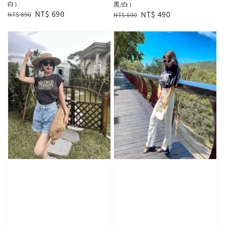
白）
黑/白）
Regular
Sale
NT$ 690
Regular
Sale
NT$ 490
NT$ 890
NT$ 690
price
price
price
price