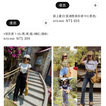
優惠
跟上夏日!質感墊肩百搭TEE(黑色)
Regular
Sale
NT$ 650
NT$ 890
優惠
price
price
V領百搭 T (白/黑/黃/藍/磚紅/淺粉)
Regular
Sale
NT$ 399
NT$ 490
price
price