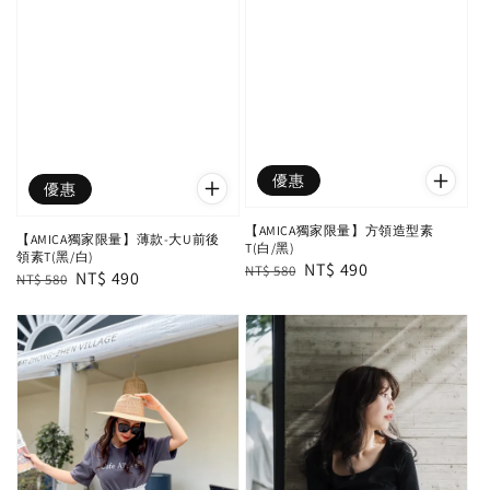
優惠
優惠
【AMICA獨家限量】方領造型素
【AMICA獨家限量】薄款-大U前後
T(白/黑)
領素T(黑/白)
Regular
Sale
NT$ 490
NT$ 580
Regular
Sale
NT$ 490
NT$ 580
price
price
price
price