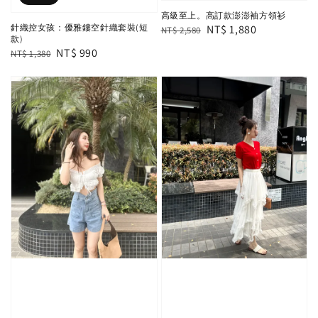
高級至上。高訂款澎澎袖方領衫
Regular
Sale
NT$ 1,880
針織控女孩：優雅鏤空針織套裝(短
NT$ 2,580
款)
price
price
Regular
Sale
NT$ 990
NT$ 1,380
price
price