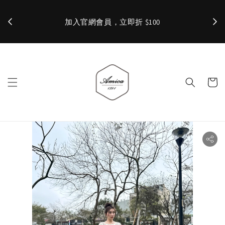
加入官網會員，立即折 $100
✨ 