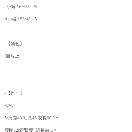
J小編 169/53 - M
N小編 153/46 - S
-【顏色】
(圖片上)
-【尺寸】
S/M/L
S:肩寬43 袖長45 衣長50 CM
腰圍32(鬆緊腰) 裙長84 CM