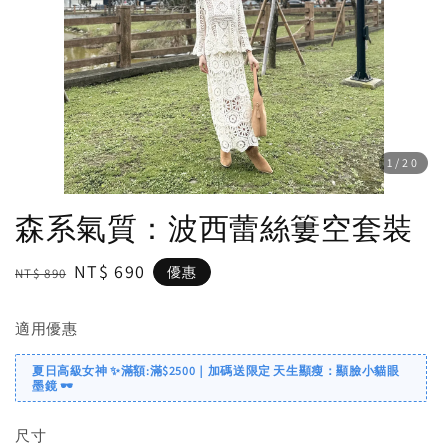
1
/20
森系氣質：波西蕾絲簍空套裝
Regular
Sale
NT$ 690
優惠
NT$ 890
price
price
適用優惠
夏日高級女神 ✨滿額:滿$2500｜加碼送限定 天生顯瘦：顯臉小貓眼
墨鏡 🕶️
尺寸