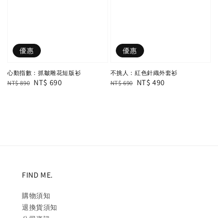
優惠
優惠
心動指數：抓皺雕花短版衫
不挑人：紅色針織外套衫
Regular
Sale
NT$ 690
Regular
Sale
NT$ 490
NT$ 890
NT$ 690
price
price
price
price
FIND ME.
購物須知
退換貨須知