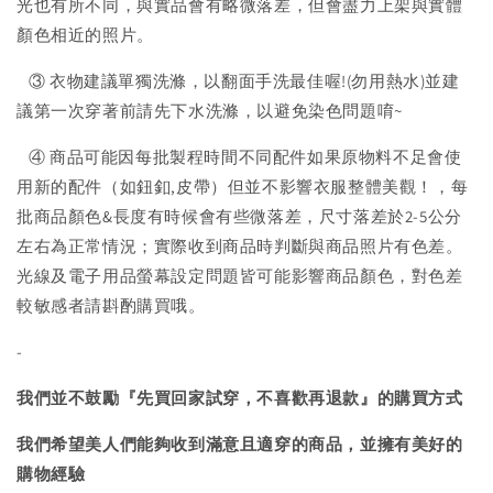
光也有所不同，與實品會有略微落差，但會盡力上架與實體
顏色相近的照片。
③ 衣物建議單獨洗滌，以翻面手洗最佳喔!(勿用熱水)並建
議第一次穿著前請先下水洗滌，以避免染色問題唷~
④ 商品可能因每批製程時間不同配件如果原物料不足會使
用新的配件（如鈕釦,皮帶）但並不影響衣服整體美觀！，每
批商品顏色&長度有時候會有些微落差，尺寸落差於2-5公分
左右為正常情況；實際收到商品時判斷與商品照片有色差。
光線及電子用品螢幕設定問題皆可能影響商品顏色，對色差
較敏感者請斟酌購買哦。
-
我們並不鼓勵『先買回家試穿，不喜歡再退款』的購買方式
我們希望美人們能夠收到滿意且適穿的商品，並擁有美好的
購物經驗