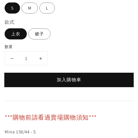
S
M
L
款式
上衣
裙子
數量
加入購物車
***購物前請看過賣場購物須知***
Mina 158/44 - S