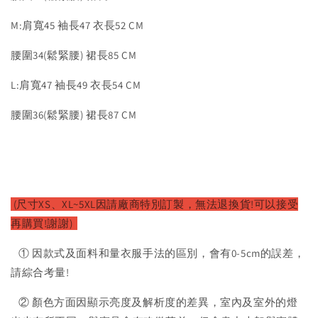
M:肩寬45 袖長47 衣長52 CM
腰圍34(鬆緊腰) 裙長85 CM
L:肩寬47 袖長49 衣長54 CM
腰圍36(鬆緊腰) 裙長87 CM
(尺寸XS、XL~5XL因請廠商特別訂製，無法退換貨!可以接受
再購買!謝謝)
① 因款式及面料和量衣服手法的區別，會有0-5cm的誤差，
請綜合考量!
② 顏色方面因顯示亮度及解析度的差異，室內及室外的燈