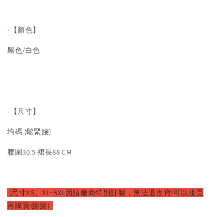
-【顏色】
黑色/白色
-【尺寸】
均碼 (鬆緊腰)
腰圍30.5 裙長88 CM
(尺寸XS、XL~5XL因請廠商特別訂製，無法退換貨!可以接受
再購買!謝謝)