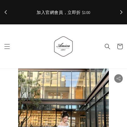
加入官網會員，立即折 $100
✨ 