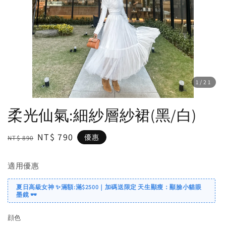
1
/21
柔光仙氣:細紗層紗裙(黑/白)
Regular
Sale
NT$ 790
優惠
NT$ 890
price
price
適用優惠
夏日高級女神 ✨滿額:滿$2500｜加碼送限定 天生顯瘦：顯臉小貓眼
墨鏡 🕶️
顔色