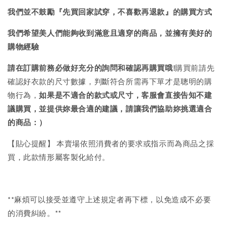
我們並不鼓勵『先買回家試穿，不喜歡再退款』的購買方式
我們希望美人們能夠收到滿意且適穿的商品，並擁有美好的
購物經驗
請在訂購前務必做好充分的詢問和確認再購買哦!
購買前請先
確認好衣款的尺寸數據，判斷符合所需再下單才是聰明的購
物行為，
如果是不適合的款式或尺寸，客服會直接告知不建
議購買，
並提供妳最合適的建議，請讓我們協助妳挑選適合
的商品：）
【貼心提醒】 本賣場依照消費者的要求或指示而為商品之採
買，此款情形屬客製化給付。
**麻煩可以接受並遵守上述規定者再下標，以免造成不必要
的消費糾紛。**