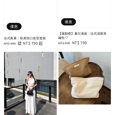
優惠
優惠
【滿額禮】夏日漫遊：法式假期草
編包 🤍
法式夜幕：削肩領口造型套裝
Regular
Sale
NT$ 790
Regular
Sale
從
NT$ 790
起
NT$ 990
NT$ 990
price
price
price
price