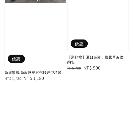
優惠
【滿額禮】夏日必備：圖騰草編收
優惠
納包
Regular
Sale
NT$ 590
NT$ 790
高甜警報:高級感單肩挖腰造型洋裝
price
price
Regular
Sale
NT$ 1,180
NT$ 1,480
price
price