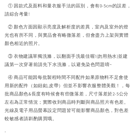
① 因款式及面料和量衣服手法的區別，會有0-5cm的誤差，
請綜合考量!
② 顏色方面因顯示亮度及解析度的差異，室內及室外的燈
光也有所不同，與實品會有略微落差，但會盡力上架與實體
顏色相近的照片。
③ 衣物建議單獨洗滌，以翻面手洗最佳喔!(勿用熱水)並建
議第一次穿著前請先下水洗滌，以避免染色問題唷~
④ 商品可能因每批製程時間不同配件如果原物料不足會使
用新的配件（如鈕釦,皮帶）但並不影響衣服整體美觀！，每
批商品顏色&長度有時候會有些微落差，尺寸落差於2-5公分
左右為正常情況；實際收到商品時判斷與商品照片有色差。
光線及電子用品螢幕設定問題皆可能影響商品顏色，對色差
較敏感者請斟酌購買哦。
-