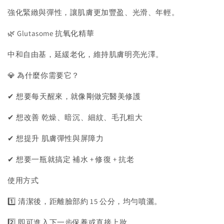
強化緊緻與彈性，讓肌膚更加豐盈、光滑、年輕。
🌿 Glutasome 抗氧化精華
中和自由基，延緩老化，維持肌膚明亮光澤。
💎 為什麼你需要它？
✔ 想要每天醒來，就像剛做完醫美修護
✔ 想改善 乾燥、暗沉、細紋、毛孔粗大
✔ 想提升 肌膚彈性與屏障力
✔ 想要一瓶就搞定 補水 + 修復 + 抗老
使用方式
1️⃣ 清潔後，距離臉部約 15 公分，均勻噴灑。
2️⃣ 即可進入下一步保養或直接上妝。