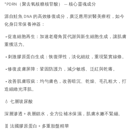
*PDRN（聚去氧核糖核苷酸） — 核心靈魂成分
源自鮭魚 DNA 的高效修復成分，廣泛應用於醫美療程，如今
化身日常保養神器：
• 促進細胞再生：加速老廢角質代謝與新生細胞生成，讓肌膚
重獲活力。
• 刺激膠原蛋白生成：恢復彈性，淡化細紋，重現緊實線條。
• 修復皮膚屏障：鞏固防護力，減少敏感、泛紅與乾癢。
• 改善肌膚瑕疵：均勻膚色，改善暗沉、乾燥、毛孔粗大，打
造細緻光澤肌。
💧 七層玻尿酸
深層滲透 + 表層鎖水，全方位補水保濕，肌膚水嫩不緊繃。
🧬 法國膠原蛋白 + 多重胎盤精華