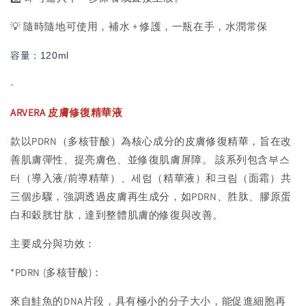
💡 隨時隨地可使用，補水 + 修護，一瓶在手，水潤常保
容量：120ml
-
ARVERA 皮膚修復精華液
款以PDRN（多核苷酸）為核心成分的皮膚修復精華，旨在改
善肌膚彈性、提亮膚色、並修復肌膚屏障。 該系列包含부스
터（導入液/前導精華）、세럼（精華液）和크림（面霜）共
三個步驟，強調透過皮膚再生成分，如PDRN、胜肽、膠原蛋
白和穀胱甘肽，達到整體肌膚的修復與改善。
主要成分與功效：
*PDRN (多核苷酸)：
來自鮭魚的DNA片段，具有極小的分子大小，能促進細胞再