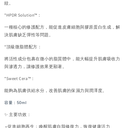
紋。
*HPDR Solution™：
一種核心的修護配方，能促進皮膚細胞與膠原蛋白生成，解
決肌膚缺乏彈性等問題。
*頂級微脂體配方：
將活性成分包裹在微小的脂質體中，能大幅提升肌膚吸收力
與滲透力，讓修護效果更顯著。
*Sweet Cera™：
能夠為肌膚供給水分，改善肌膚的保濕力與潤澤度。
容量：50ml
✨ 主要功效：
• 促進細胞再生：喚醒肌膚自我修復力，恢復健康活力