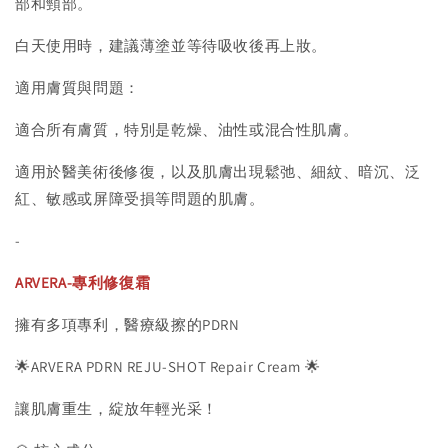
部和頸部。
白天使用時，建議薄塗並等待吸收後再上妝。
適用膚質與問題：
適合所有膚質，特別是乾燥、油性或混合性肌膚。
適用於醫美術後修復，以及肌膚出現鬆弛、細紋、暗沉、泛
紅、敏感或屏障受損等問題的肌膚。
-
ARVERA-專利修復霜
擁有多項專利，醫療級擦的PDRN
🌟ARVERA PDRN REJU-SHOT Repair Cream 🌟
讓肌膚重生，綻放年輕光采！