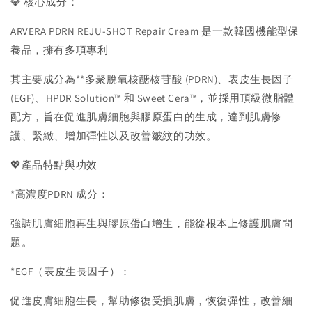
💎 核心成分：
ARVERA PDRN REJU-SHOT Repair Cream 是一款韓國機能型保
養品，擁有多項專利
其主要成分為**多聚脫氧核醣核苷酸 (PDRN)、表皮生長因子
(EGF)、HPDR Solution™ 和 Sweet Cera™，並採用頂級微脂體
配方，旨在促進肌膚細胞與膠原蛋白的生成，達到肌膚修
護、緊緻、增加彈性以及改善皺紋的功效。
💖產品特點與功效
*高濃度PDRN 成分：
強調肌膚細胞再生與膠原蛋白增生，能從根本上修護肌膚問
題。
*EGF（表皮生長因子）：
促進皮膚細胞生長，幫助修復受損肌膚，恢復彈性，改善細