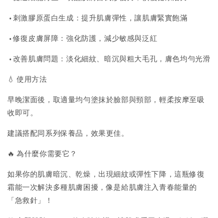
• 刺激膠原蛋白生成：提升肌膚彈性，讓肌膚緊實飽滿
• 修復皮膚屏障：強化防護，減少敏感與泛紅
• 改善肌膚問題：淡化細紋、暗沉與粗大毛孔，膚色均勻光滑
💧 使用方法
早晚潔面後，取適量均勻塗抹於臉部與頸部，輕柔按摩至吸
收即可。
建議搭配同系列保養品，效果更佳。
🔥 為什麼你需要它？
如果你的肌膚暗沉、乾燥，出現細紋或彈性下降，這瓶修復
霜能一次解決多種肌膚困擾，像是給肌膚注入青春能量的
「急救針」！