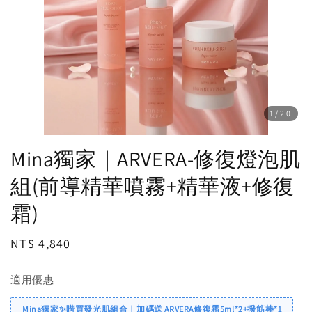
1
/20
Mina獨家｜ARVERA-修復燈泡肌
組(前導精華噴霧+精華液+修復
霜)
Regular
NT$ 4,840
price
適用優惠
Mina獨家✨購買發光肌組合｜加碼送 ARVERA修復霜5ml*2+撥筋棒*1