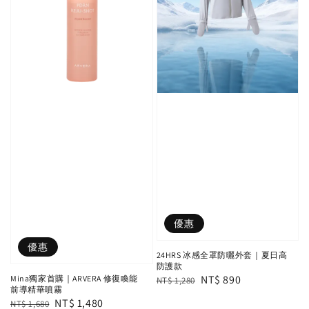
優惠
優惠
24HRS 冰感全罩防曬外套｜夏日高
防護款
Regular
Sale
NT$ 890
Mina獨家首購｜ARVERA 修復喚能
NT$ 1,280
前導精華噴霧
price
price
Regular
Sale
NT$ 1,480
NT$ 1,680