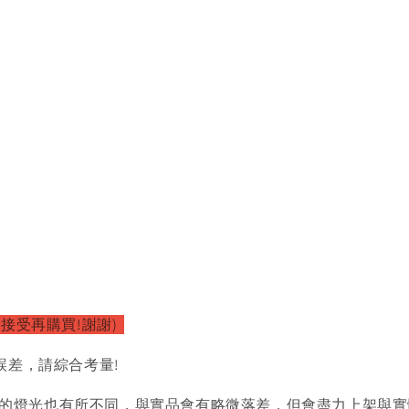
以接受再購買!謝謝)
誤差，請綜合考量!
的燈光也有所不同，與實品會有略微落差，但會盡力上架與實