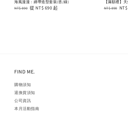
海風漫漫：綁帶造型套裝(杏/綠)
【滿額禮】天生
Regular
Sale
從
NT$ 690
起
Regular
Sal
NT$
NT$ 890
NT$ 890
price
price
price
pric
FIND ME.
購物須知
退換貨須知
公司資訊
本月活動指南