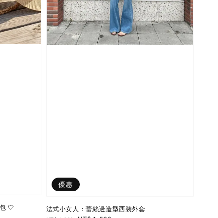
優惠
 🤍
法式小女人：蕾絲邊造型西裝外套