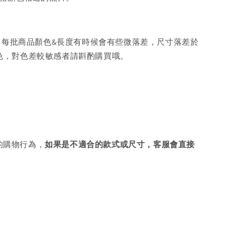
，每批商品顏色&長度有時候會有些微落差，尺寸落差於
色，對色差較敏感者請斟酌購買哦。
的購物行為，
如果是不適合的款式或尺寸，客服會直接