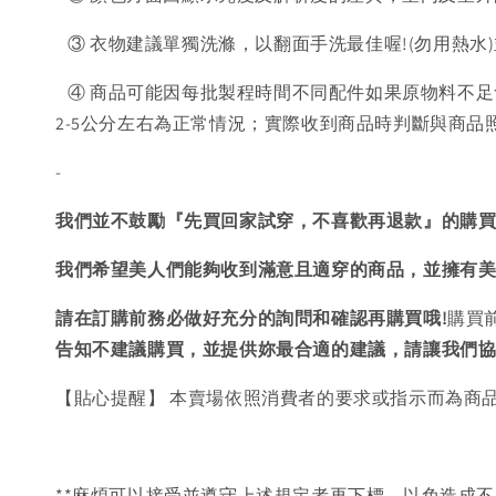
③ 衣物建議單獨洗滌，以翻面手洗最佳喔!(勿用熱水
④ 商品可能因每批製程時間不同配件如果原物料不足
2-5公分左右為正常情況；實際收到商品時判斷與商
-
我們並不鼓勵『先買回家試穿，不喜歡再退款』的購
我們希望美人們能夠收到滿意且適穿的商品，並擁有
請在訂購前務必做好充分的詢問和確認再購買哦!
購買
告知不建議購買，
並提供妳最合適的建議，請讓我們
【貼心提醒】 本賣場依照消費者的要求或指示而為商
**麻煩可以接受並遵守上述規定者再下標，以免造成不