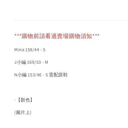
***購物前請看過賣場購物須知***
Mina 158/44 - S
J小編 169/53 - M
N小編 153/46 - S 需配跟鞋
-【顏色】
(圖片上)