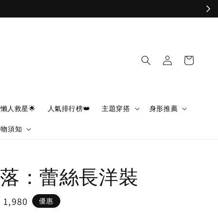
懶人救星🌟
人氣排行榜👑
主題穿搭
身形推薦
購物須知
落：蕾絲長洋裝
e
 1,980
優惠
ce