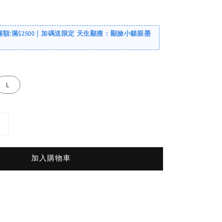
滿額:滿$2500｜加碼送限定 天生顯瘦：顯臉小貓眼墨
L
加入購物車