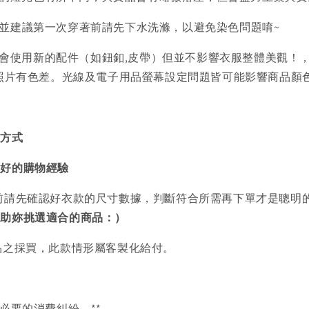
)並建議第一次穿著前請先下水洗滌，以避免染色問題唷~
會使用新的配件（如鈕釦,皮帶）但並不影響衣服整體美觀！
品照片有色差。光線及電子用品螢幕設定問題皆可能影響商品顏
買方式
美好的購物經驗
前請先確認好衣款的尺寸數據，判斷符合所需再下單才是聰明
協助妳挑選適合的商品：）
品之採買，此款情形屬客製化給付。
必要的消費糾紛。**