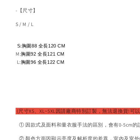
-【尺寸】
S / M / L
 S:
胸圍88 全長120
 CM
M:
胸圍92 全長121
 CM
L:
胸圍96 全長122
 CM
(尺寸XS、XL~5XL因請廠商特別訂製，無法退換貨!可
① 因款式及面料和量衣服手法的區別，會有0-5cm的
② 顏色方面因顯示亮度及解析度的差異，室內及室外