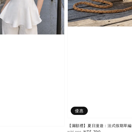
優惠
【滿額禮】夏日漫遊：法式假期草編包
Regular
Sale
NT$ 790