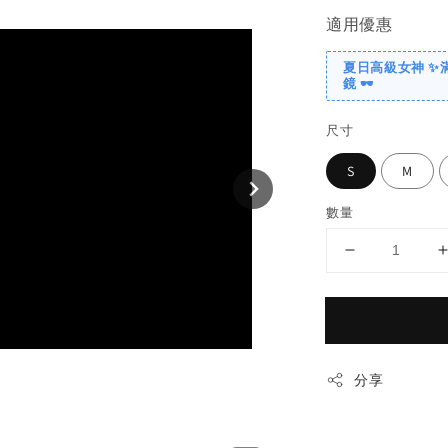
適用優惠
夏日高級女神 ✨
鏡 🕶️
尺寸
S
M
數量
分享