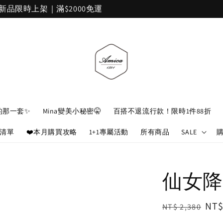
加入官網會員，立即折 $100
的那一套✨
Mina變美小秘密🤫
百搭不退流行款！限時1件88折
娘清單
❤️本月購買攻略
1+1專屬活動
所有商品
SALE
仙女降
Regular
Sal
NT$
NT$ 2,380
price
pri