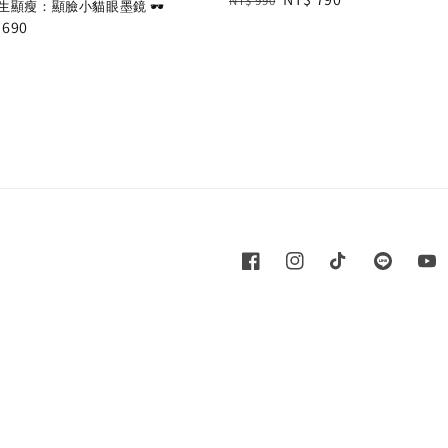
NT$ 990
顯瘦：顯臉小貓眼墨鏡 🕶️
price
price
e
 690
e