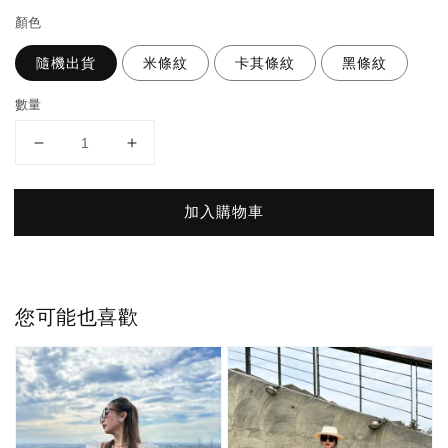
顏色
隨機出貨
米條紋
卡其條紋
黑條紋
數量
加入購物車
您可能也喜歡