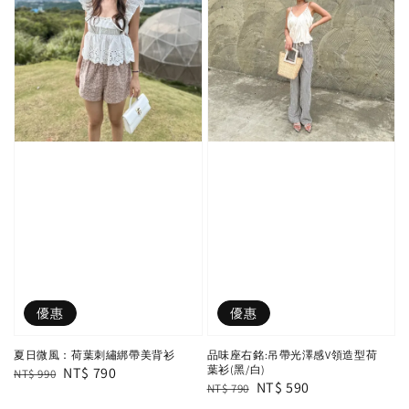
優惠
優惠
夏日微風：荷葉刺繡綁帶美背衫
品味座右銘:吊帶光澤感V領造型荷
葉衫(黑/白)
Regular
Sale
NT$ 790
NT$ 990
Regular
Sale
NT$ 590
NT$ 790
price
price