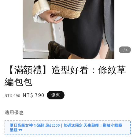
1
/4
【滿額禮】造型好看：條紋草
編包包
Regular
Sale
NT$ 790
優惠
NT$ 990
price
price
適用優惠
夏日高級女神 ✨滿額:滿$2500｜加碼送限定 天生顯瘦：顯臉小貓眼
墨鏡 🕶️