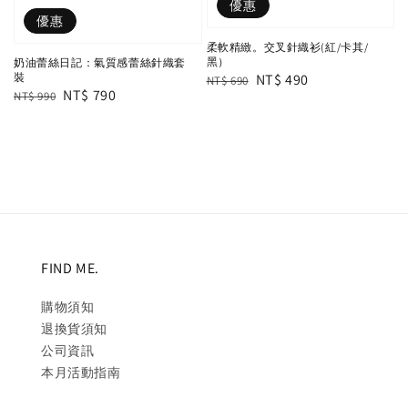
優惠
優惠
柔軟精緻。交叉針織衫(紅/卡其/
黑）
奶油蕾絲日記：氣質感蕾絲針織套
Regular
Sale
NT$ 490
裝
NT$ 690
Regular
Sale
NT$ 790
NT$ 990
price
price
price
price
FIND ME.
購物須知
退換貨須知
公司資訊
本月活動指南