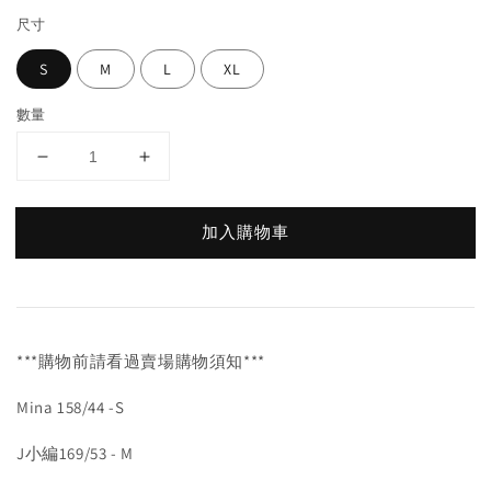
尺寸
S
M
L
XL
數量
加入購物車
***購物前請看過賣場購物須知***
Mina 158/44 -S
J小編169/53 - M