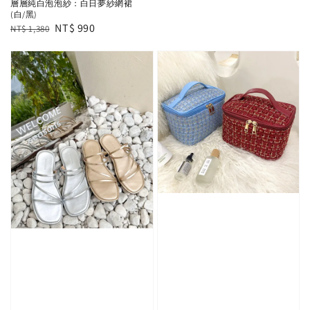
層層純白泡泡紗：白日夢紗網裙
(白/黑)
Regular
Sale
NT$ 990
NT$ 1,380
price
price