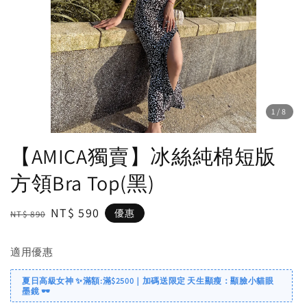
1
/8
【AMICA獨賣】冰絲純棉短版
方領Bra Top(黑)
Regular
Sale
NT$ 590
優惠
NT$ 890
price
price
適用優惠
夏日高級女神 ✨滿額:滿$2500｜加碼送限定 天生顯瘦：顯臉小貓眼
墨鏡 🕶️