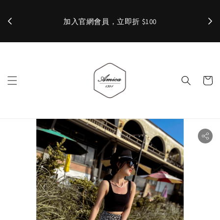
加入官網會員，立即折 $100
✨ 