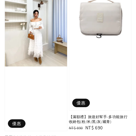
優惠
【滿額禮】旅遊好幫手-多功能旅行
收納包(粉/米/黑/灰/藏青)
優惠
Regular
Sale
NT$ 690
NT$ 890
price
price