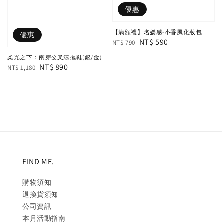
優惠
【滿額禮】名媛感-小香風化妝包
優惠
Regular
Sale
NT$ 590
NT$ 790
price
price
柔光之下：兩穿交叉涼拖鞋(銀/金)
Regular
Sale
NT$ 890
NT$ 1,180
price
price
FIND ME.
購物須知
退換貨須知
公司資訊
本月活動指南