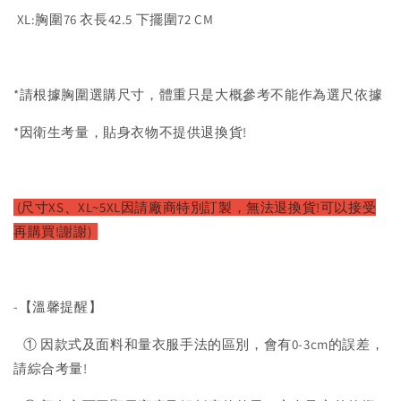
XL:胸圍76 衣長42.5 下擺圍72 CM
*請根據胸圍選購尺寸，體重只是大概參考不能作為選尺依據
*因衛生考量，貼身衣物不提供退換貨!
(尺寸XS、XL~5XL因請廠商特別訂製，無法退換貨!可以接受
再購買!謝謝)
-【溫馨提醒】
① 因款式及面料和量衣服手法的區別，會有0-3cm的誤差，
請綜合考量!