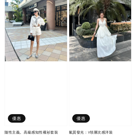
優惠
優惠
隨性主義。高級感知性襯衫套裝
氣質發光：V領層次感洋裝