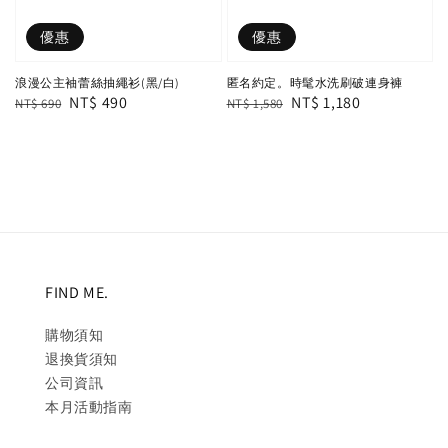
優惠
優惠
浪漫公主袖蕾絲抽繩衫(黑/白)
匿名約定。時髦水洗刷破連身褲
Regular
Sale
NT$ 490
Regular
Sale
NT$ 1,180
NT$ 690
NT$ 1,580
price
price
price
price
FIND ME.
購物須知
退換貨須知
公司資訊
本月活動指南