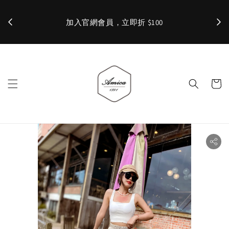
加入官網會員，立即折 $100
✨ 