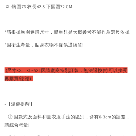
XL:胸圍76 衣長42.5 下擺圍72 CM
*請根據胸圍選購尺寸，體重只是大概參考不能作為選尺依據
*因衛生考量，貼身衣物不提供退換貨!
(尺寸XS、XL~5XL因請廠商特別訂製，無法退換貨!可以接受
再購買!謝謝)
-【溫馨提醒】
① 因款式及面料和量衣服手法的區別，會有0-3cm的誤差，
請綜合考量!