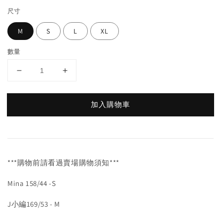
尺寸
M
S
L
XL
數量
加入購物車
***購物前請看過賣場購物須知***
Mina 158/44 -S
J小編169/53 - M