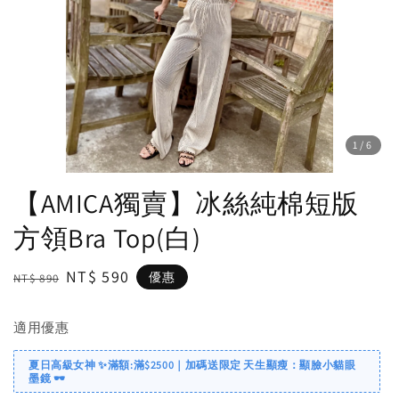
1
/6
【AMICA獨賣】冰絲純棉短版
方領Bra Top(白)
Regular
Sale
NT$ 590
優惠
NT$ 890
price
price
適用優惠
夏日高級女神 ✨滿額:滿$2500｜加碼送限定 天生顯瘦：顯臉小貓眼
墨鏡 🕶️