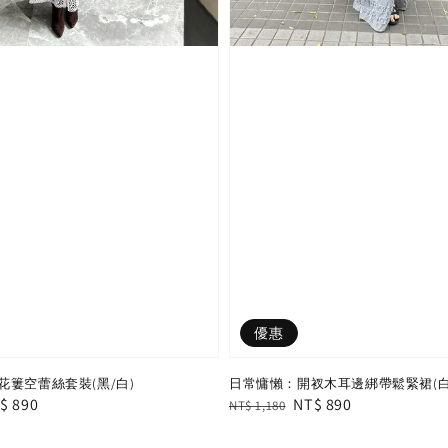
優惠
花簍空蕾絲套裝(黑/白)
日常慵懶：開衩木耳邊綁帶鬆緊裙(白/
le
$ 890
Regular
Sale
NT$ 890
NT$ 1,180
ice
price
price