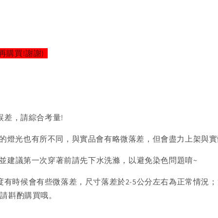
再購買!謝謝)
誤差，請綜合考量!
的燈光也有所不同，與實品會有略微落差，但會盡力上架與實
)並建議第一次穿著前請先下水洗滌，以避免染色問題唷~
度有時候會有些微落差，尺寸落差於2-5公分左右為正常情況
者請斟酌購買哦。