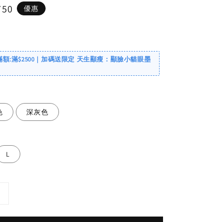
750
優惠
滿額:滿$2500｜加碼送限定 天生顯瘦：顯臉小貓眼墨
色
深灰色
L