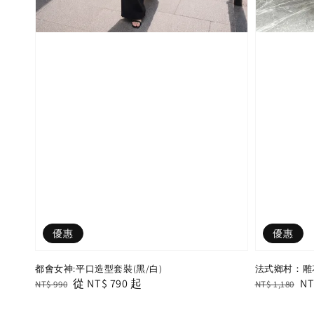
優惠
優惠
都會女神:平口造型套裝(黑/白)
法式鄉村：雕
Regular
Sale
從
NT$ 790
起
Regular
Sa
NT
NT$ 990
NT$ 1,180
price
price
price
pr