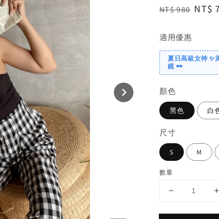
Regular
Sale
NT$ 
NT$ 980
price
price
適用優惠
夏日高級女神 ✨
鏡 🕶️
顏色
黑色
白
尺寸
S
M
數量