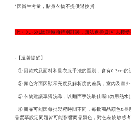
*因衛生考量，貼身衣物不提供退換貨!
(尺寸XL~5XL因請廠商特別訂製，無法退換貨!可以接受
-【溫馨提醒】
① 因款式及面料和量衣服手法的區別，會有0-3cm的
② 顏色方面因顯示亮度及解析度的差異，室內及室外
③ 衣物建議單獨洗滌，以翻面手洗最佳喔!(勿用熱水
④ 商品可能因每批製程時間不同，每批商品顏色&長
品螢幕設定問題皆可能影響商品顏色，對色差較敏感