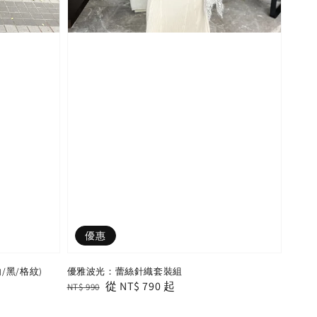
優惠
黑/格紋)
優雅波光：蕾絲針織套裝組
Regular
Sale
從
NT$ 790
起
NT$ 990
price
price