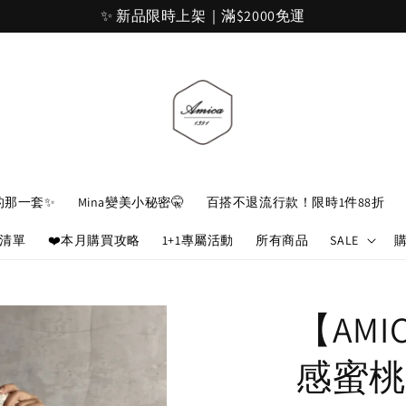
加入官網會員，立即折 $100
的那一套✨
Mina變美小秘密🤫
百搭不退流行款！限時1件88折
娘清單
❤️本月購買攻略
1+1專屬活動
所有商品
SALE
【AMI
感蜜桃絲