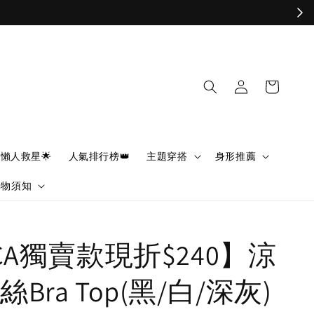
懶人救星🌟
人氣排行榜👑
主題穿搭
身形推薦
購物須知
CA獨賣款現折$240】涼
Bra Top(黑/白/深灰)