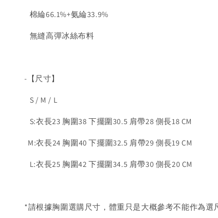
棉綸66.1%+氨綸33.9%
無縫高彈冰絲布料
-【尺寸】
S / M / L
S:衣長23 胸圍38 下擺圍30.5 肩帶28 側長18 CM
M:衣長24 胸圍40 下擺圍32.5 肩帶29 側長19 CM
L:衣長25 胸圍42 下擺圍34.5 肩帶30 側長20 CM
*請根據胸圍選購尺寸，體重只是大概參考不能作為選