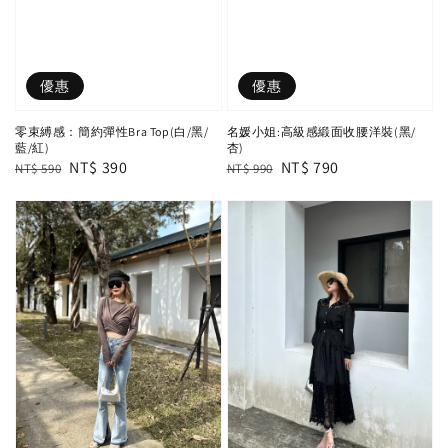
優惠
優惠
零束縛感：簡約彈性Bra Top(白/黑/
名媛小姐:高級感緞面收腰洋裝(黑/
藍/紅)
杏)
Regular
Sale
NT$ 390
Regular
Sale
NT$ 790
NT$ 590
NT$ 990
price
price
price
price