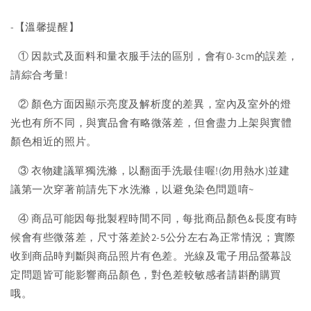
-【溫馨提醒】
① 因款式及面料和量衣服手法的區別，會有0-3cm的誤差，
請綜合考量!
② 顏色方面因顯示亮度及解析度的差異，室內及室外的燈
光也有所不同，與實品會有略微落差，但會盡力上架與實體
顏色相近的照片。
③ 衣物建議單獨洗滌，以翻面手洗最佳喔!(勿用熱水)並建
議第一次穿著前請先下水洗滌，以避免染色問題唷~
④ 商品可能因每批製程時間不同，每批商品顏色&長度有時
候會有些微落差，尺寸落差於2-5公分左右為正常情況；實際
收到商品時判斷與商品照片有色差。光線及電子用品螢幕設
定問題皆可能影響商品顏色，對色差較敏感者請斟酌購買
哦。