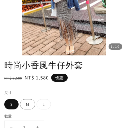
1
/10
時尚小香風牛仔外套
Regular
Sale
NT$ 1,580
優惠
NT$ 2,580
price
price
尺寸
S
M
L
數量