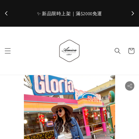
加入官網會員，立即折 $100
✨ 