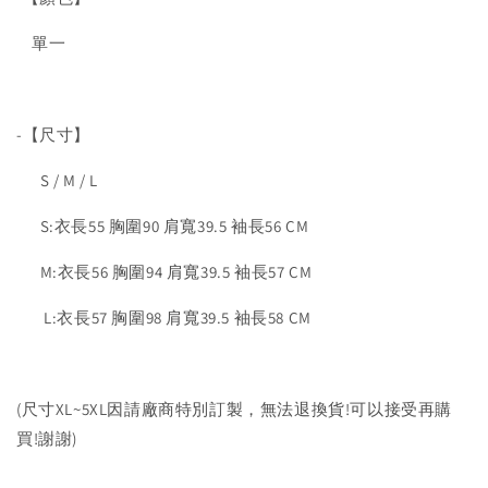
單一
-【尺寸】
S / M / L
S:衣長55 胸圍90 肩寬39.5 袖長56 CM
M:衣長56 胸圍94 肩寬39.5 袖長57 CM
L:衣長57 胸圍98 肩寬39.5 袖長58 CM
(尺寸XL~5XL因請廠商特別訂製，無法退換貨!可以接受再購
買!謝謝)