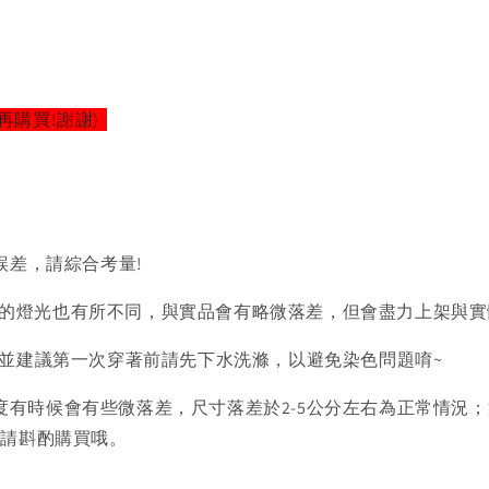
再購買!謝謝)
誤差，請綜合考量!
的燈光也有所不同，與實品會有略微落差，但會盡力上架與實
)並建議第一次穿著前請先下水洗滌，以避免染色問題唷~
度有時候會有些微落差，尺寸落差於2-5公分左右為正常情況
者請斟酌購買哦。