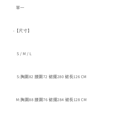
單一
-【尺寸】
S / M / L
S:胸圍82 腰圍72 裙擺280 裙長126 CM
M:胸圍88 腰圍76 裙擺284 裙長128 CM