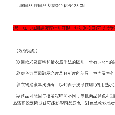
L:胸圍88 腰圍86 裙擺300 裙長128 CM
(尺寸XL~5XL因請廠商特別訂製，無法退換貨!可以接受
-【溫馨提醒】
① 因款式及面料和量衣服手法的區別，會有0-3cm的
② 顏色方面因顯示亮度及解析度的差異，室內及室外
③ 衣物建議單獨洗滌，以翻面手洗最佳喔!(勿用熱水
④ 商品可能因每批製程時間不同，每批商品顏色&長
品螢幕設定問題皆可能影響商品顏色，對色差較敏感