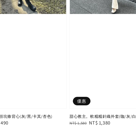
優惠
坑條背心(灰/黑/卡其/杏色)
甜心教主。軟糯糯針織外套(咖/灰/白
e
 490
Regular
Sale
NT$ 1,380
NT$ 1,580
e
price
price