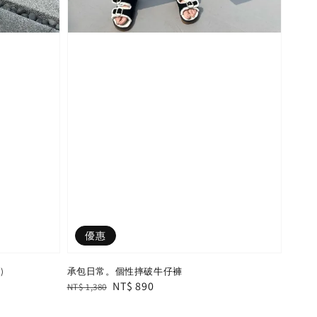
優惠
)
承包日常。個性摔破牛仔褲
Regular
Sale
NT$ 890
NT$ 1,380
price
price