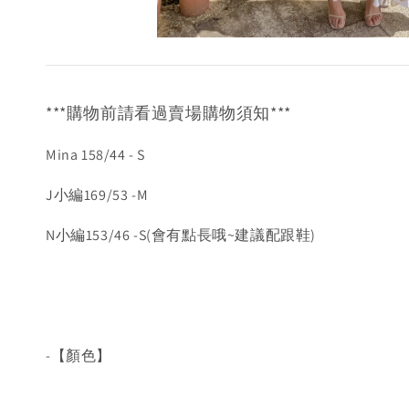
***購物前請看過賣場購物須知***
Mina 158/44 - S
J小編169/53 -M
N小編153/46 -S(會有點長哦~建議配跟鞋)
-【顏色】