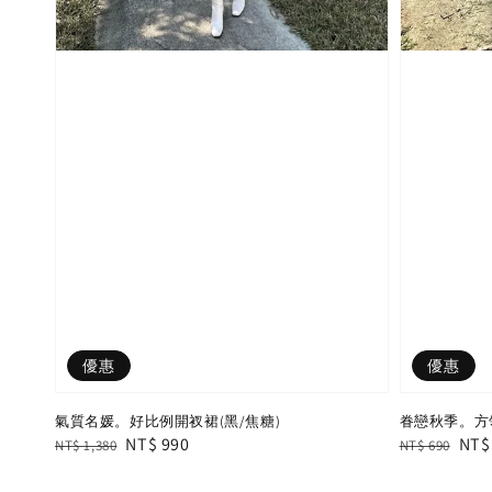
優惠
優惠
氣質名媛。好比例開衩裙(黑/焦糖)
眷戀秋季。方領
Regular
Sale
NT$ 990
Regular
Sal
NT$
NT$ 1,380
NT$ 690
price
price
price
pric