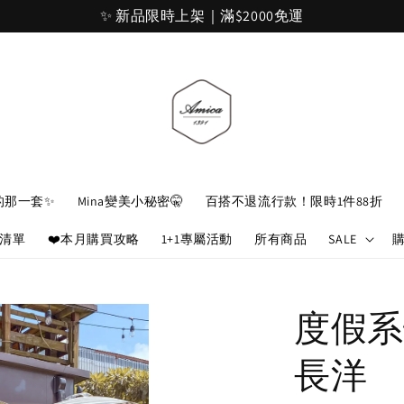
加入官網會員，立即折 $100
的那一套✨
Mina變美小秘密🤫
百搭不退流行款！限時1件88折
娘清單
❤️本月購買攻略
1+1專屬活動
所有商品
SALE
度假系
長洋