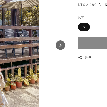
Regular
Sal
NT$
NT$ 2,380
price
pri
尺寸
S
分享