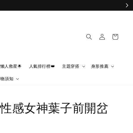
懶人救星🌟
人氣排行榜👑
主題穿搭
身形推薦
購物須知
性感女神葉子前開岔