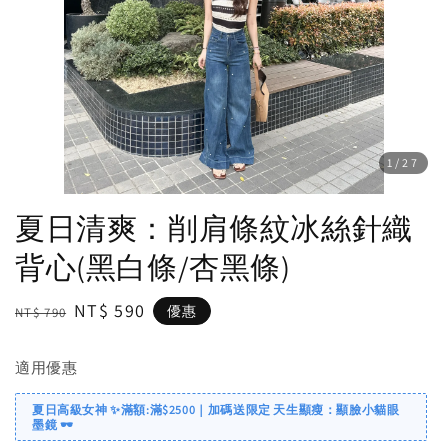
1
/27
夏日清爽：削肩條紋冰絲針織
背心(黑白條/杏黑條)
Regular
Sale
NT$ 590
優惠
NT$ 790
price
price
適用優惠
夏日高級女神 ✨滿額:滿$2500｜加碼送限定 天生顯瘦：顯臉小貓眼
墨鏡 🕶️