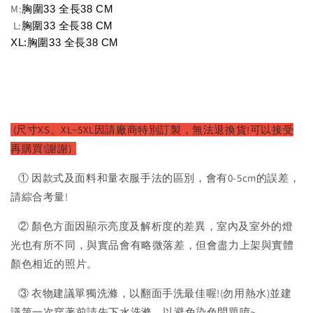
M:
胸圍33 全長38 
CM
L:
胸圍33 全長38 
CM
XL:
胸圍33 全長38 
CM
(尺寸XS、XL~5XL因請廠商特別訂製，無法退換貨!可以接受
再購買!謝謝)
① 因款式及面料和量衣服手法的區別，會有0-5cm的誤差，
請綜合考量!
② 顏色方面因顯示亮度及解析度的差異，室內及室外的燈
光也有所不同，與實品會有略微落差，但會盡力上架與實體
顏色相近的照片。
③ 衣物建議單獨洗滌，以翻面手洗最佳喔!(勿用熱水)並建
議第一次穿著前請先下水洗滌，以避免染色問題唷~