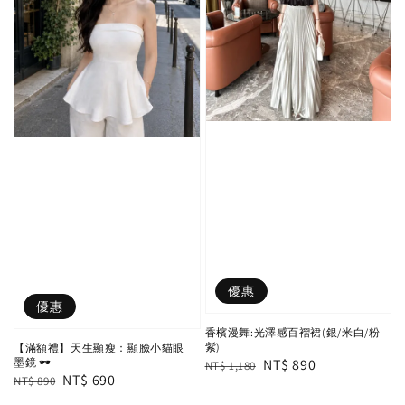
優惠
優惠
香檳漫舞:光澤感百褶裙(銀/米白/粉
紫)
【滿額禮】天生顯瘦：顯臉小貓眼
Regular
Sale
NT$ 890
墨鏡 🕶️
NT$ 1,180
Regular
Sale
NT$ 690
NT$ 890
price
price
price
price