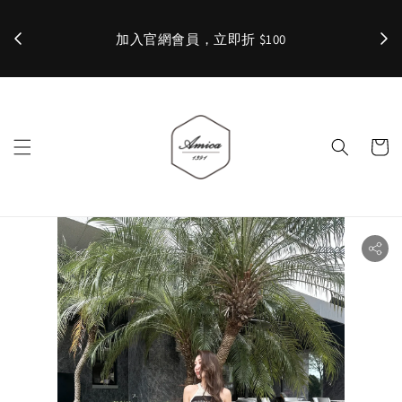
加入官網會員，立即折 $100
✨ 