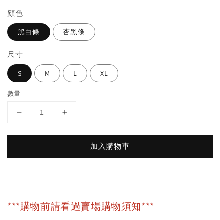
顔色
黑白條
杏黑條
尺寸
S
M
L
XL
數量
加入購物車
***購物前請看過賣場購物須知***