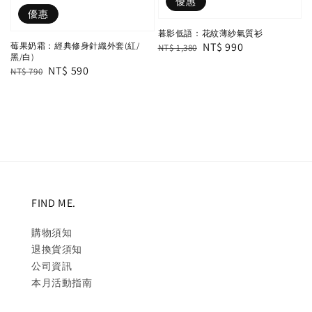
優惠
優惠
暮影低語：花紋薄紗氣質衫
Regular
Sale
NT$ 990
莓果奶霜：經典修身針織外套(紅/
NT$ 1,380
黑/白)
price
price
Regular
Sale
NT$ 590
NT$ 790
price
price
FIND ME.
購物須知
退換貨須知
公司資訊
本月活動指南