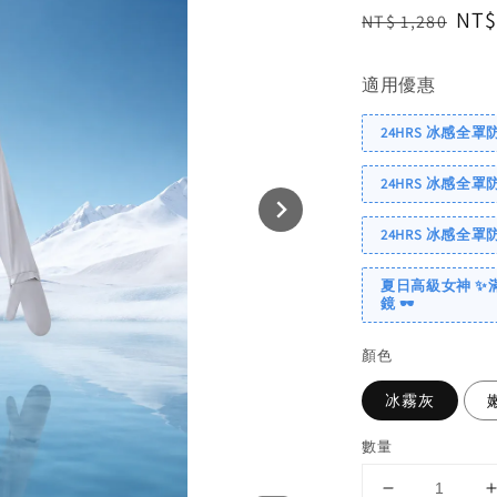
Regular
Sal
NT$
NT$ 1,280
price
pri
適用優惠
24HRS 冰感全
24HRS 冰感全
24HRS 冰感全
夏日高級女神 ✨
鏡 🕶️
顏色
冰霧灰
數量