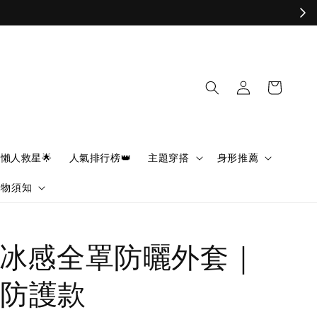
懶人救星🌟
人氣排行榜👑
主題穿搭
身形推薦
購物須知
RS 冰感全罩防曬外套｜
防護款