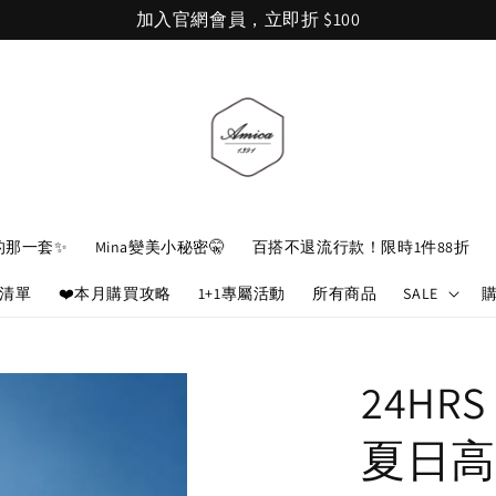
加入官網會員，立即折 $100
的那一套✨
Mina變美小秘密🤫
百搭不退流行款！限時1件88折
娘清單
❤️本月購買攻略
1+1專屬活動
所有商品
SALE
24H
夏日高