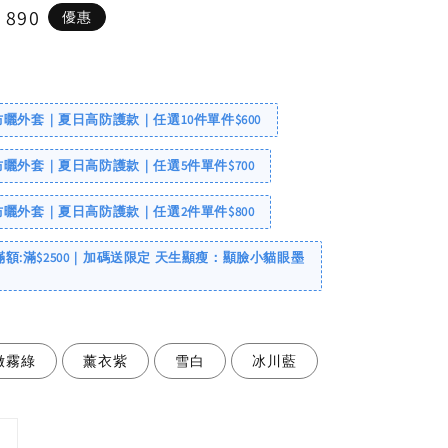
e
 890
優惠
ce
罩防曬外套｜夏日高防護款｜任選10件單件$600
罩防曬外套｜夏日高防護款｜任選5件單件$700
罩防曬外套｜夏日高防護款｜任選2件單件$800
滿額:滿$2500｜加碼送限定 天生顯瘦：顯臉小貓眼墨
嫩霧綠
薰衣紫
雪白
冰川藍