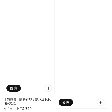
優惠
【滿額禮】隨身有型：菱格紋包包
優惠
(粉/黑/白)
Regular
Sale
NT$ 790
NT$ 990