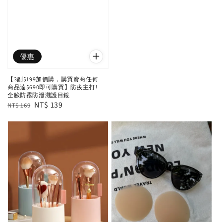
優惠
【3副$199加價購，購買賣商任何
商品達$690即可購買】防疫主打!
全臉防霧防潑濺護目鏡
Regular
Sale
NT$ 139
NT$ 169
price
price