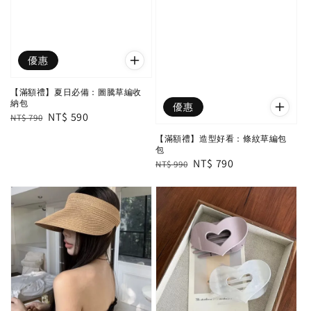
優惠
【滿額禮】夏日必備：圖騰草編收
納包
優惠
Regular
Sale
NT$ 590
NT$ 790
price
price
【滿額禮】造型好看：條紋草編包
包
Regular
Sale
NT$ 790
NT$ 990
price
price