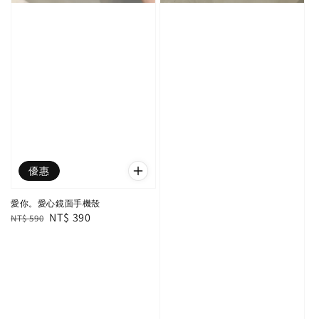
優惠
愛你。愛心鏡面手機殼
Regular
Sale
NT$ 390
NT$ 590
price
price