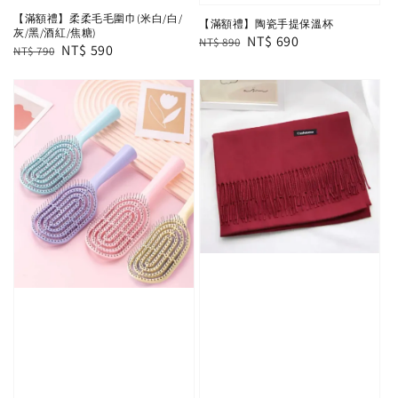
【滿額禮】柔柔毛毛圍巾(米白/白/
【滿額禮】陶瓷手提保溫杯
灰/黑/酒紅/焦糖)
Regular
Sale
NT$ 690
NT$ 890
Regular
Sale
NT$ 590
NT$ 790
price
price
price
price