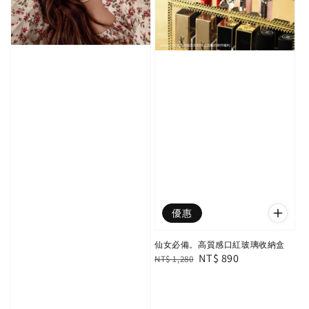
優惠
仙女必備。高質感口紅玻璃收納盒
Regular
Sale
NT$ 890
NT$ 1,280
price
price