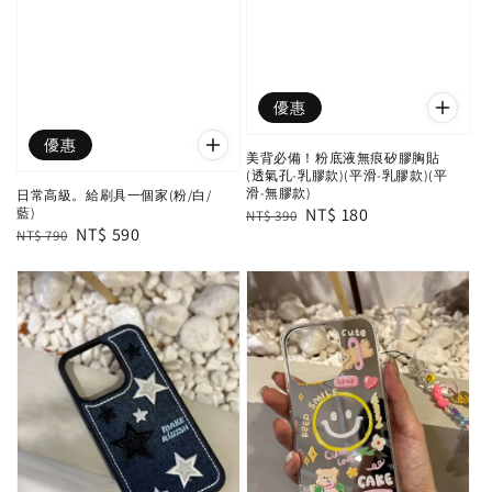
優惠
優惠
美背必備！粉底液無痕矽膠胸貼
(透氣孔-乳膠款)(平滑-乳膠款)(平
滑-無膠款)
日常高級。給刷具一個家(粉/白/
Regular
Sale
NT$ 180
藍)
NT$ 390
Regular
Sale
NT$ 590
NT$ 790
price
price
price
price