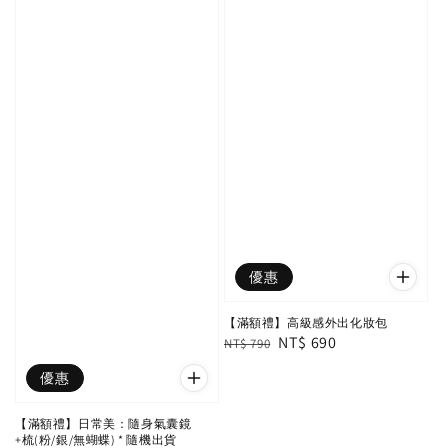
優惠
【滿額禮】高級感外出化妝包
Regular
Sale
NT$ 690
NT$ 790
price
price
優惠
【滿額禮】日常美：隨身氣囊鏡
+梳(粉/銀/無蝴蝶) * 隨機出貨