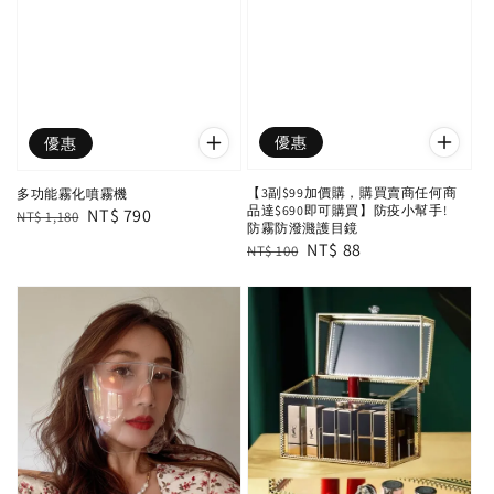
優惠
優惠
【3副$99加價購，購買賣商任何商
多功能霧化噴霧機
品達$690即可購買】防疫小幫手!
Regular
Sale
NT$ 790
NT$ 1,180
防霧防潑濺護目鏡
price
price
Regular
Sale
NT$ 88
NT$ 100
price
price