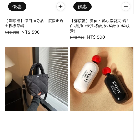
優惠
優惠
【滿額禮】假日加分品：度假出遊
【滿額禮】愛你：愛心扁髮夾(粉/
大帽檐草帽
白/黑/咖/卡其/豹紋灰/豹紋咖/豹紋
黃)
Regular
Sale
NT$ 590
NT$ 790
Regular
Sale
NT$ 590
NT$ 790
price
price
price
price