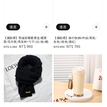
優惠
優惠
【滿額禮】聖誕節暖暖禮盒(暖寶
【滿額禮】旅行收納6件組(黑色/
寶/毛巾熊/馬克杯+勺子)(白/粉/橘)
灰色//粉色/酒紅)
Regular
Sale
NT$ 990
Regular
Sale
NT$ 790
NT$ 1,380
NT$ 890
price
price
price
price