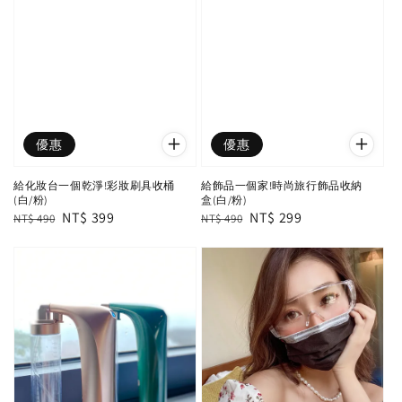
優惠
優惠
給化妝台一個乾淨!彩妝刷具收桶
給飾品一個家!時尚旅行飾品收納
(白/粉)
盒(白/粉)
Regular
Sale
NT$ 399
Regular
Sale
NT$ 299
NT$ 490
NT$ 490
price
price
price
price