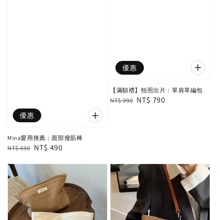
優惠
【滿額禮】拍照出片：單肩草編包
Regular
Sale
NT$ 790
NT$ 990
price
price
優惠
Mina愛用推薦：面部撥筋棒
Regular
Sale
NT$ 490
NT$ 690
price
price