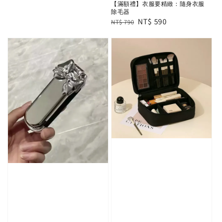
【滿額禮】衣服要精緻：隨身衣服
price
price
除毛器
Regular
Sale
NT$ 590
NT$ 790
price
price