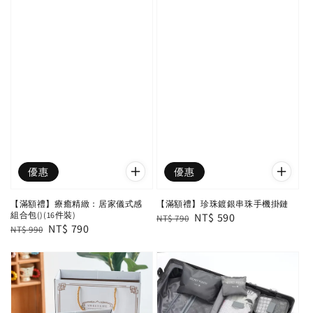
優惠
優惠
【滿額禮】療癒精緻：居家儀式感
【滿額禮】珍珠鍍銀串珠手機掛鏈
組合包()(16件裝)
Regular
Sale
NT$ 590
NT$ 790
Regular
Sale
NT$ 790
NT$ 990
price
price
price
price