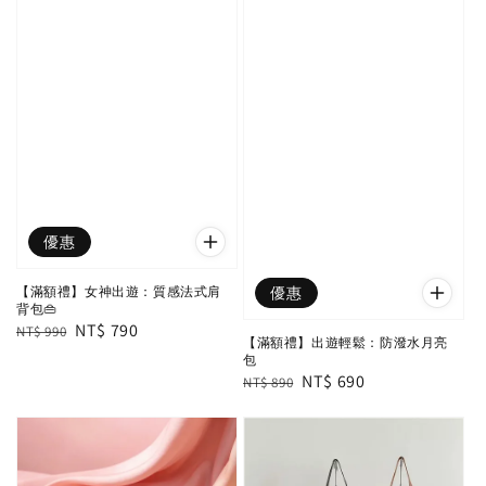
優惠
【滿額禮】女神出遊：質感法式肩
優惠
背包👜
Regular
Sale
NT$ 790
NT$ 990
【滿額禮】出遊輕鬆：防潑水月亮
price
price
包
Regular
Sale
NT$ 690
NT$ 890
price
price