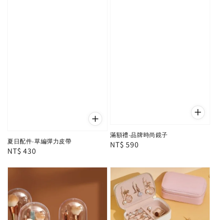
滿額禮-品牌時尚鏡子
夏日配件-草編彈力皮帶
Regular
NT$ 590
Regular
NT$ 430
price
price