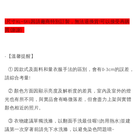
(尺寸XL~5XL因請廠商特別訂製，無法退換貨!可以接受再購
買!謝謝)
-【溫馨提醒】
① 因款式及面料和量衣服手法的區別，會有0-3cm的誤差，
請綜合考量!
② 顏色方面因顯示亮度及解析度的差異，室內及室外的燈
光也有所不同，與實品會有略微落差，但會盡力上架與實體
顏色相近的照片。
③ 衣物建議單獨洗滌，以翻面手洗最佳喔!(勿用熱水)並建
議第一次穿著前請先下水洗滌，以避免染色問題唷~