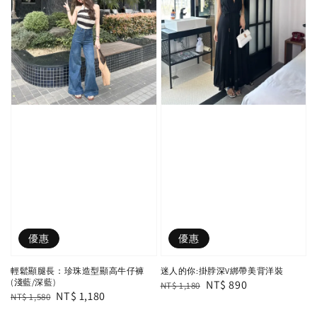
優惠
優惠
輕鬆顯腿長：珍珠造型顯高牛仔褲
迷人的你:掛脖深V綁帶美背洋裝
(淺藍/深藍)
Regular
Sale
NT$ 890
NT$ 1,180
Regular
Sale
NT$ 1,180
NT$ 1,580
price
price
price
price