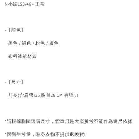
N小編153/46 - 正常
-【顏色】
黑色 / 綠色 / 粉色 / 膚色
布料冰絲材質
-【尺寸】
前長(含肩帶)35 胸圍29 CM 有彈力
*請根據胸圍選購尺寸，體重只是大概參考不能作為選尺依據
*因衛生考量，貼身衣物不提供退換貨!