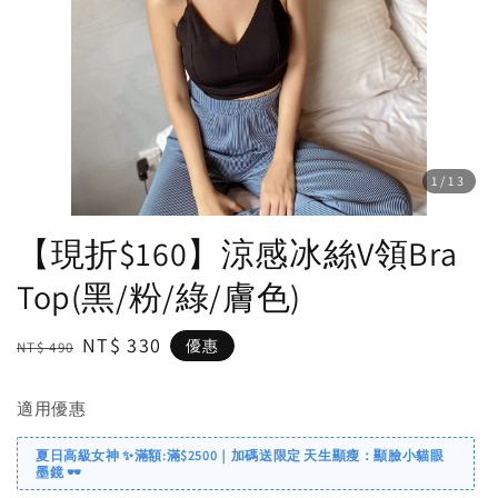
1
/13
【現折$160】涼感冰絲V領Bra
Top(黑/粉/綠/膚色)
Regular
Sale
NT$ 330
優惠
NT$ 490
price
price
適用優惠
夏日高級女神 ✨滿額:滿$2500｜加碼送限定 天生顯瘦：顯臉小貓眼
墨鏡 🕶️