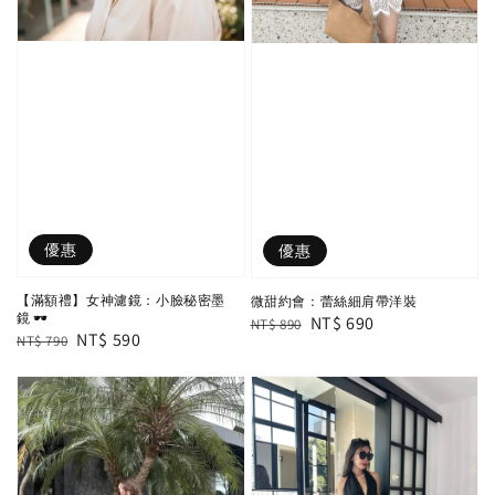
優惠
優惠
【滿額禮】女神濾鏡：小臉秘密墨
微甜約會：蕾絲細肩帶洋裝
鏡 🕶️
Regular
Sale
NT$ 690
NT$ 890
Regular
Sale
NT$ 590
NT$ 790
price
price
price
price