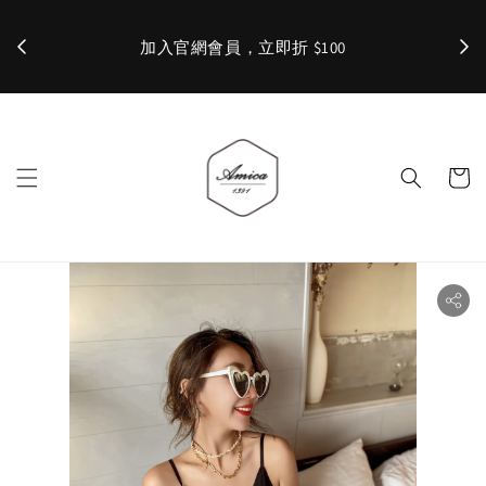
加入官網會員，立即折 $100
✨ 