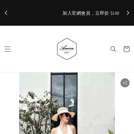
加入官網會員，立即折 $100
✨ 