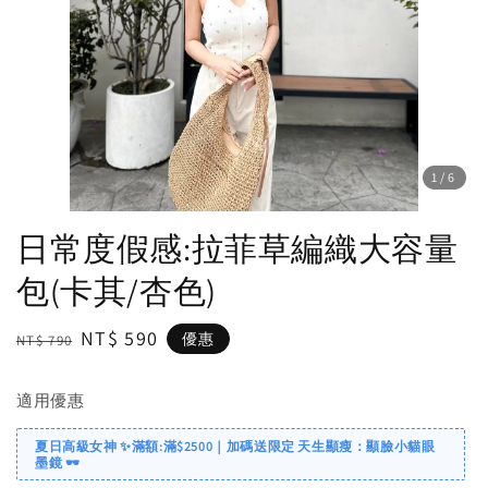
1
/6
日常度假感:拉菲草編織大容量
包(卡其/杏色)
Regular
Sale
NT$ 590
優惠
NT$ 790
price
price
適用優惠
夏日高級女神 ✨滿額:滿$2500｜加碼送限定 天生顯瘦：顯臉小貓眼
墨鏡 🕶️