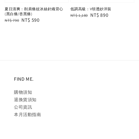
夏日清爽：削肩條紋冰絲針織背心
低調高級：V領透紗洋裝
(黑白條/杏黑條)
Regular
Sale
NT$ 890
NT$ 1,180
Regular
Sale
NT$ 590
NT$ 790
price
price
price
price
FIND ME.
購物須知
退換貨須知
公司資訊
本月活動指南