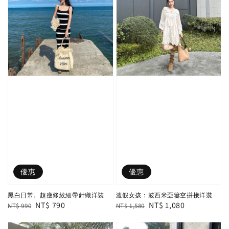
優惠
優惠
黑白日常。超瘦條紋細帶針織洋裝
渡假女孩：波西米亞簍空拼接洋裝
Regular
Sale
NT$ 790
Regular
Sale
NT$ 1,080
NT$ 990
NT$ 1,580
price
price
price
price