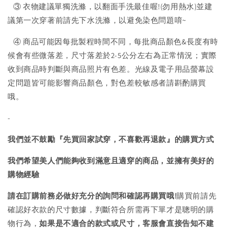
③ 衣物建議單獨洗滌，以翻面手洗最佳喔!(勿用熱水)並建
議第一次穿著前請先下水洗滌，以避免染色問題唷~
④ 商品可能因每批製程時間不同，每批商品顏色&長度有時
候會有些微落差，尺寸落差於2-5公分左右為正常情況；實際
收到商品時判斷與商品照片有色差。光線及電子用品螢幕設
定問題皆可能影響商品顏色，對色差較敏感者請斟酌購買
哦。
-
我們並不鼓勵『先買回家試穿，不喜歡再退款』的購買方式
我們希望美人們能夠收到滿意且適穿的商品，並擁有美好的
購物經驗
請在訂購前務必做好充分的詢問和確認再購買哦!
購買前請先
確認好衣款的尺寸數據，判斷符合所需再下單才是聰明的購
物行為，
如果是不適合的款式或尺寸，客服會直接告知不建