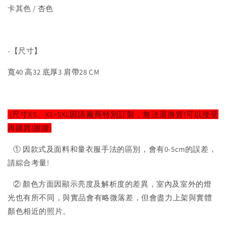
卡其色 / 杏色
-【尺寸】
寬40 高32 底厚3 肩帶28 CM
(尺寸XS、XL~5XL因請廠商特別訂製，無法退換貨!可以接受
再購買!謝謝)
① 因款式及面料和量衣服手法的區別，會有0-5cm的誤差，
請綜合考量!
② 顏色方面因顯示亮度及解析度的差異，室內及室外的燈
光也有所不同，與實品會有略微落差，但會盡力上架與實體
顏色相近的照片。