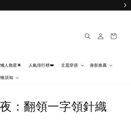
懶人救星🌟
人氣排行榜👑
主題穿搭
身形推薦
購物須知
夜：翻領一字領針織