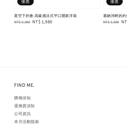
優惠
優惠
星空下約會:高級感法式平口開衩洋裝
塞納河畔的約
Regular
Sale
NT$ 1,980
Regular
Sa
NT
NT$ 2,380
NT$ 1,380
price
price
price
pr
FIND ME.
購物須知
退換貨須知
公司資訊
本月活動指南