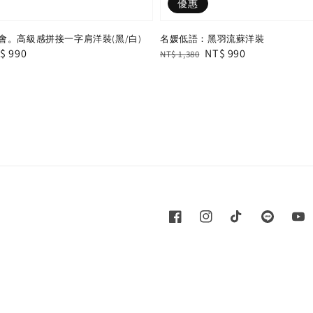
優惠
會。高級感拼接一字肩洋裝(黑/白)
名媛低語：黑羽流蘇洋裝
le
$ 990
Regular
Sale
NT$ 990
NT$ 1,380
ice
price
price