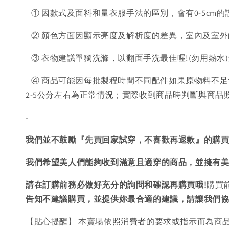
① 因款式及面料和量衣服手法的區別，會有0-5cm的
② 顏色方面因顯示亮度及解析度的差異，室內及室外
③ 衣物建議單獨洗滌，以翻面手洗最佳喔!(勿用熱水
④ 商品可能因每批製程時間不同配件如果原物料不足
2-5公分左右為正常情況；實際收到商品時判斷與商
-
我們並不鼓勵『先買回家試穿，不喜歡再退款』的購
我們希望美人們能夠收到滿意且適穿的商品，並擁有
請在訂購前務必做好充分的詢問和確認再購買哦!
購買
告知不建議購買，
並提供妳最合適的建議，請讓我們
【貼心提醒】 本賣場依照消費者的要求或指示而為商