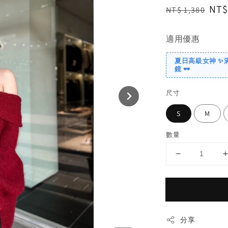
Regular
Sal
NT$
NT$ 1,380
price
pri
適用優惠
夏日高級女神 ✨
鏡 🕶️
尺寸
S
M
數量
分享