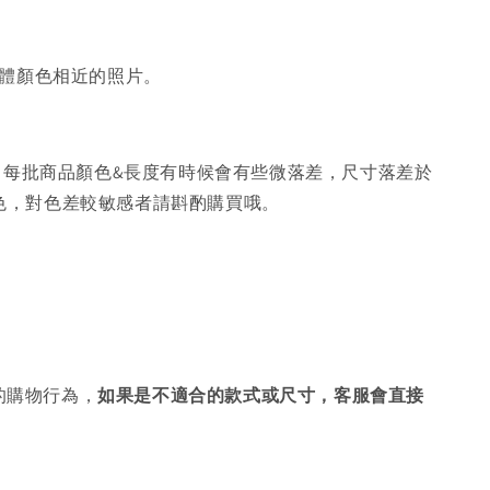
體顏色相近的照片。
，每批商品顏色&長度有時候會有些微落差，尺寸落差於
色，對色差較敏感者請斟酌購買哦。
的購物行為，
如果是不適合的款式或尺寸，客服會直接