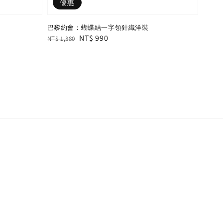
優惠
巴黎約會：蝴蝶結一字領針織洋裝
Regular
Sale
NT$ 990
NT$ 1,380
price
price