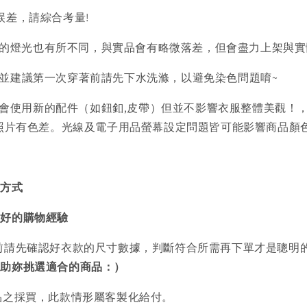
誤差，請綜合考量!
的燈光也有所不同，與實品會有略微落差，但會盡力上架與實
)並建議第一次穿著前請先下水洗滌，以避免染色問題唷~
會使用新的配件（如鈕釦,皮帶）但並不影響衣服整體美觀！
品照片有色差。光線及電子用品螢幕設定問題皆可能影響商品顏
買方式
美好的購物經驗
前請先確認好衣款的尺寸數據，判斷符合所需再下單才是聰明
協助妳挑選適合的商品：）
品之採買，此款情形屬客製化給付。