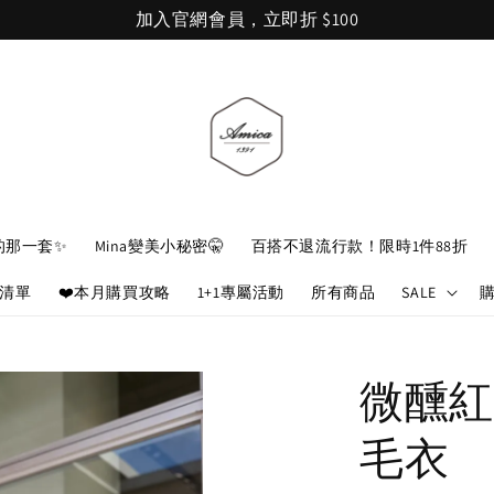
加入官網會員，立即折 $100
的那一套✨
Mina變美小秘密🤫
百搭不退流行款！限時1件88折
娘清單
❤️本月購買攻略
1+1專屬活動
所有商品
SALE
微醺紅
毛衣