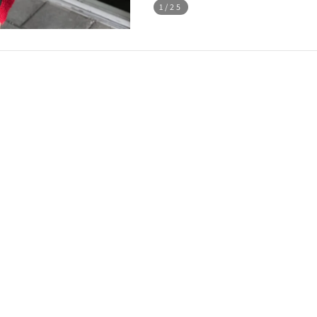
1
/25