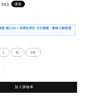
e
 980
優惠
ce
滿額:滿$2500｜加碼送限定 天生顯瘦：顯臉小貓眼墨
L
XL
2XL
加入購物車