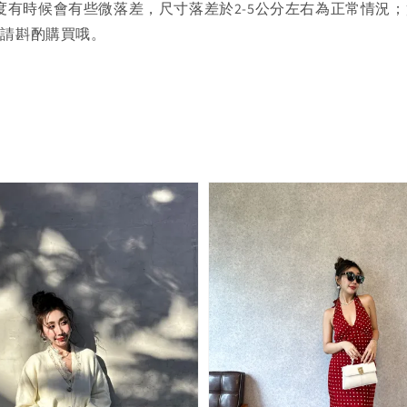
度有時候會有些微落差，尺寸落差於2-5公分左右為正常情況
者請斟酌購買哦。