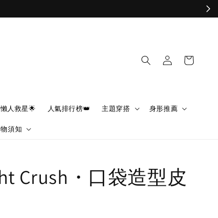
懶人救星🌟
人氣排行榜👑
主題穿搭
身形推薦
購物須知
ight Crush・口袋造型皮