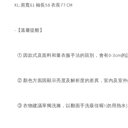
XL:肩寬61 袖長58 衣長77 CM
-【溫馨提醒】
① 因款式及面料和量衣服手法的區別，會有0-3cm的
② 顏色方面因顯示亮度及解析度的差異，室內及室外
③ 衣物建議單獨洗滌，以翻面手洗最佳喔!(勿用熱水