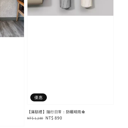
優惠
【滿額禮】隨行日常：防曬晴雨傘
Regular
Sale
NT$ 890
NT$ 1,180
price
price