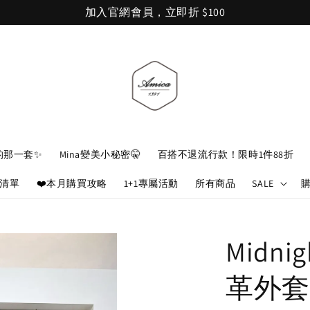
加入官網會員，立即折 $100
的那一套✨
Mina變美小秘密🤫
百搭不退流行款！限時1件88折
娘清單
❤️本月購買攻略
1+1專屬活動
所有商品
SALE
Midn
革外套