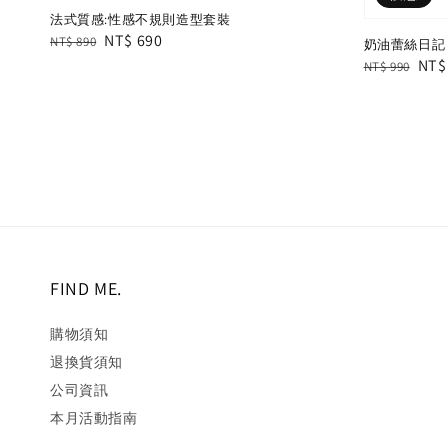
法式質感:性感不規則造型套裝
Regular
Sale
NT$ 690
NT$ 890
奶油蕾絲日記
price
price
Regular
Sal
NT$
NT$ 990
price
pric
FIND ME.
購物須知
退換貨須知
公司資訊
本月活動指南