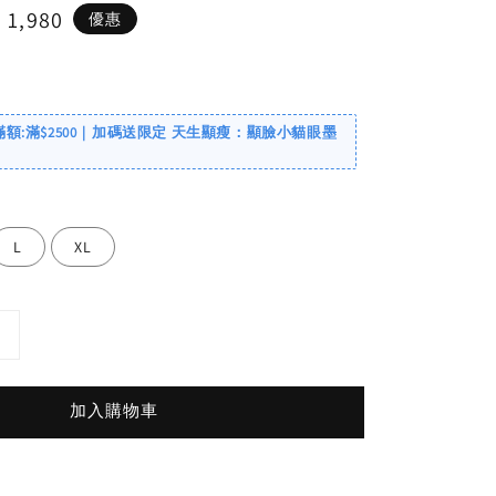
e
 1,980
優惠
ce
滿額:滿$2500｜加碼送限定 天生顯瘦：顯臉小貓眼墨
L
XL
加入購物車