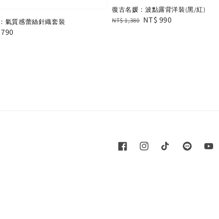
復古名媛：波點露背洋裝(黑/紅)
Regular
Sale
NT$ 990
NT$ 1,380
：氣質感蕾絲針織套裝
price
price
e
 790
e