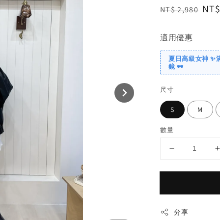
Regular
Sal
NT$
NT$ 2,980
price
pri
適用優惠
夏日高級女神 ✨
鏡 🕶️
尺寸
S
M
數量
分享