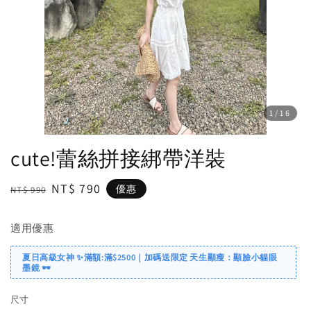
1
/16
cute!蕾絲拼接綁帶洋裝
Regular
Sale
NT$ 790
優惠
NT$ 990
price
price
適用優惠
夏日高級女神 ✨滿額:滿$2500｜加碼送限定 天生顯瘦：顯臉小貓眼
墨鏡 🕶️
尺寸