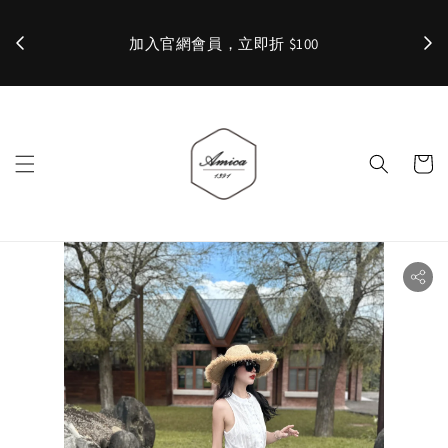
加入官網會員，立即折 $100
✨ 