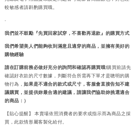
較敏感者請斟酌購買哦。
-
我們並不鼓勵『先買回家試穿，不喜歡再退款』的購買方式
我們希望美人們能夠收到滿意且適穿的商品，並擁有美好的
購物經驗
請在訂購前務必做好充分的詢問和確認再購買哦!
購買前請先
確認好衣款的尺寸數據，判斷符合所需再下單才是聰明的購
物行為，
如果是不適合的款式或尺寸，客服會直接告知不建
議購買，
並提供妳最合適的建議，請讓我們協助妳挑選適合
的商品：）
【貼心提醒】 本賣場依照消費者的要求或指示而為商品之採
買，此款情形屬客製化給付。