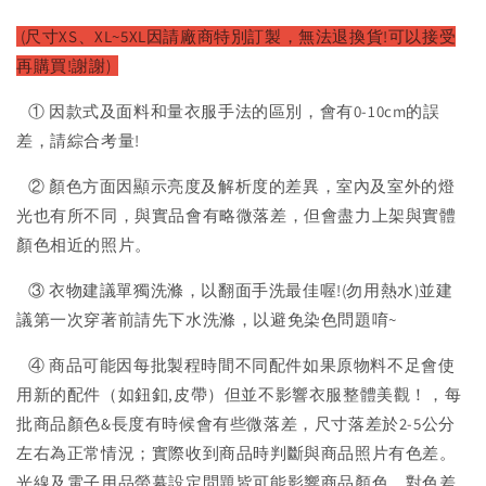
(尺寸XS、XL~5XL因請廠
商特別訂製，無法退換貨!可以接受
再購買!謝謝)
① 因款式及面料和量衣服手法的區別，會有0-10cm的誤
差，請綜合考量!
② 顏色方面因顯示亮度及解析度的差異，室內及室外的燈
光也有所不同，與實品會有略微落差，但會盡力上架與實體
顏色相近的照片。
③ 衣物建議單獨洗滌，以翻面手洗最佳喔!(勿用熱水)並建
議第一次穿著前請先下水洗滌，以避免染色問題唷~
④ 商品可能因每批製程時間不同配件如果原物料不足會使
用新的配件（如鈕釦,皮帶）但並不影響衣服整體美觀！，每
批商品顏色&長度有時候會有些微落差，尺寸落差於2-5公分
左右為正常情況；實際收到商品時判斷與商品照片有色差。
光線及電子用品螢幕設定問題皆可能影響商品顏色，對色差