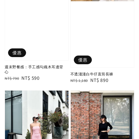
優惠
優惠
週末野餐感：手工感勾織木耳邊背
心
不透淺淺白牛仔直筒長褲
Regular
Sale
NT$ 590
NT$ 790
Regular
Sale
NT$ 890
NT$ 1,180
price
price
price
price