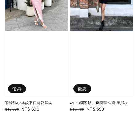
優惠
優惠
頭號甜心:格紋平口開衩洋裝
AMICA獨家版。爆瘦彈性裙(黑/灰)
Regular
Sale
NT$ 690
Regular
Sale
NT$ 590
NT$ 890
NT$ 790
price
price
price
price