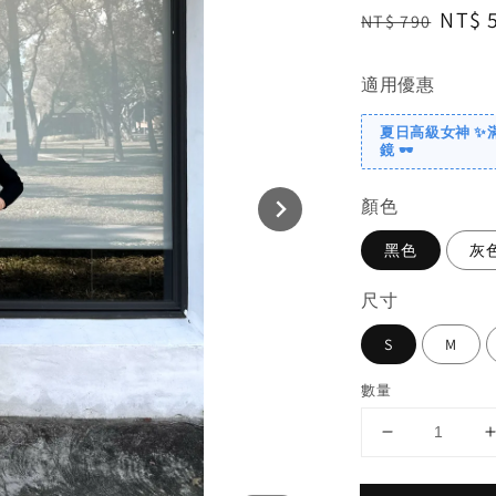
Regular
Sale
NT$ 
NT$ 790
price
price
適用優惠
夏日高級女神 ✨
鏡 🕶️
顏色
黑色
灰
尺寸
S
M
數量