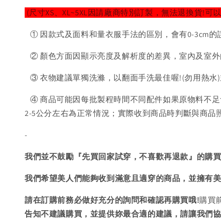
(尺寸XS、XL~5XL因請廠商特別訂製，無法退換貨!可
① 因款式及面料和量衣服手法的區別，會有0-3cm的
② 顏色方面因顯示亮度及解析度的差異，室內及室外
③ 衣物建議單獨洗滌，以翻面手洗最佳喔!(勿用熱水
④ 商品可能因每批製程時間不同配件如果原物料不足
2-5公分左右為正常情況；實際收到商品時判斷與商
-
我們並不鼓勵『先買回家試穿，不喜歡再退款』的購
我們希望美人們能夠收到滿意且適穿的商品，並擁有
請在訂購前務必做好充分的詢問和確認再購買哦!
購買
告知不建議購買，
並提供妳最合適的建議，請讓我們