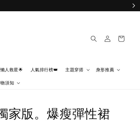
懶人救星🌟
人氣排行榜👑
主題穿搭
身形推薦
購物須知
CA獨家版。爆瘦彈性裙