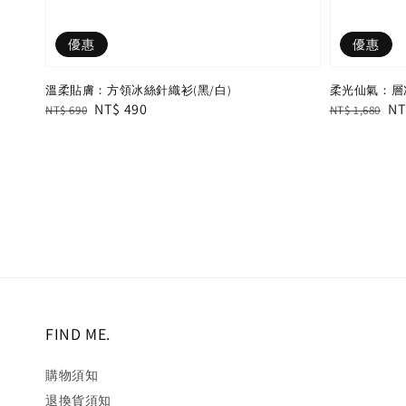
優惠
優惠
溫柔貼膚：方領冰絲針織衫(黑/白)
柔光仙氣：層
Regular
Sale
NT$ 490
Regular
Sa
NT
NT$ 690
NT$ 1,680
price
price
price
pr
FIND ME.
購物須知
退換貨須知