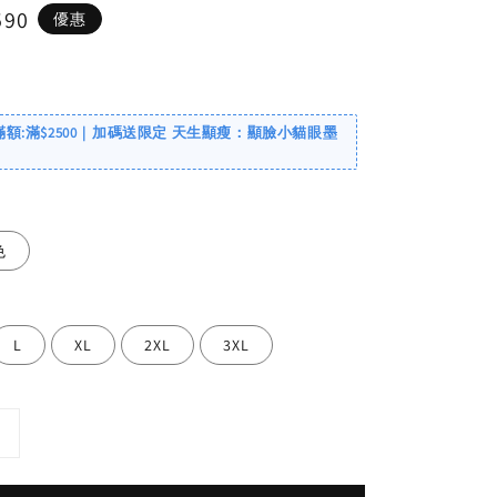
590
優惠
滿額:滿$2500｜加碼送限定 天生顯瘦：顯臉小貓眼墨
色
L
XL
2XL
3XL