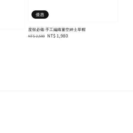
優惠
度假必備:手工編織簍空紳士草帽
Regular
Sale
NT$ 1,980
NT$ 2,580
price
price