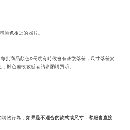
體顏色相近的照片。
，每批商品顏色&長度有時候會有些微落差，尺寸落差於
色，對色差較敏感者請斟酌購買哦。
的購物行為，
如果是不適合的款式或尺寸，客服會直接