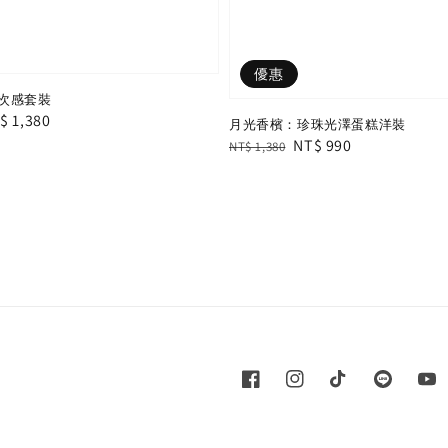
優惠
次感套裝
le
$ 1,380
月光香檳：珍珠光澤蛋糕洋裝
ice
Regular
Sale
NT$ 990
NT$ 1,380
price
price