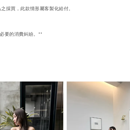
品之採買，此款情形屬客製化給付。
必要的消費糾紛。**