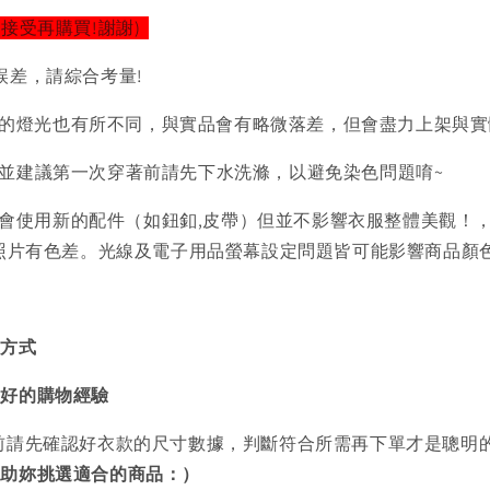
以接受再購買!謝謝)
誤差，請綜合考量!
的燈光也有所不同，與實品會有略微落差，但會盡力上架與實
)並建議第一次穿著前請先下水洗滌，以避免染色問題唷~
會使用新的配件（如鈕釦,皮帶）但並不影響衣服整體美觀！
品照片有色差。光線及電子用品螢幕設定問題皆可能影響商品顏
買方式
美好的購物經驗
前請先確認好衣款的尺寸數據，判斷符合所需再下單才是聰明
協助妳挑選適合的商品：）