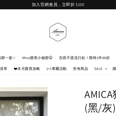
加入官網會員，立即折 $100
的那一套✨
Mina變美小秘密🤫
百搭不退流行款！限時1件88折
娘清單
❤️本月購買攻略
1+1專屬活動
所有商品
SALE
AMI
(黑/灰)