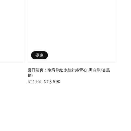
優惠
夏日清爽：削肩條紋冰絲針織背心(黑白條/杏黑
條)
Regular
Sale
NT$ 590
NT$ 790
price
price