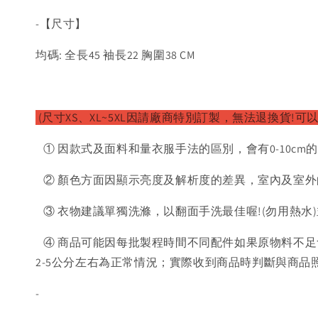
-【尺寸】
均碼: 全長45 袖長22 胸圍38 CM
(尺寸XS、XL~5XL因請廠商特別訂製，無法退換貨!可
① 因款式及面料和量衣服手法的區別，會有0-10cm
② 顏色方面因顯示亮度及解析度的差異，室內及室外
③ 衣物建議單獨洗滌，以翻面手洗最佳喔!(勿用熱水
④ 商品可能因每批製程時間不同配件如果原物料不足
2-5公分左右為正常情況；實際收到商品時判斷與商
-