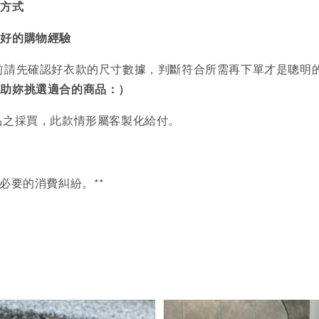
買方式
美好的購物經驗
前請先確認好衣款的尺寸數據，判斷符合所需再下單才是聰明
協助妳挑選適合的商品：）
品之採買，此款情形屬客製化給付。
必要的消費糾紛。**