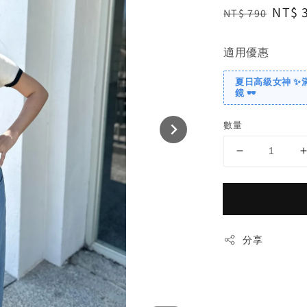
Regular
Sale
NT$ 
NT$ 790
price
price
適用優惠
夏日高級女神 ✨
鏡 🕶️
數量
分享