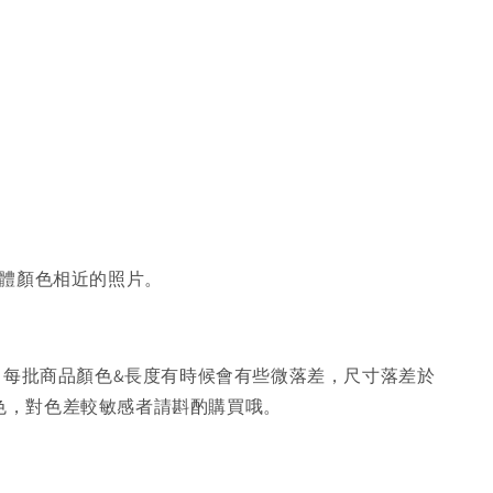
體顏色相近的照片。
，每批商品顏色&長度有時候會有些微落差，尺寸落差於
色，對色差較敏感者請斟酌購買哦。