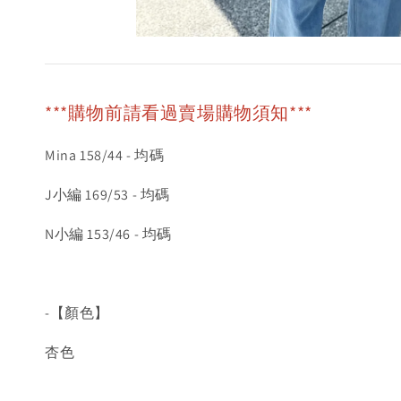
***購物前請看過賣場購物須知***
Mina 158/44 - 均碼
J小編 169/53 - 均碼
N小編 153/46 - 均碼
-【顏色】
杏色