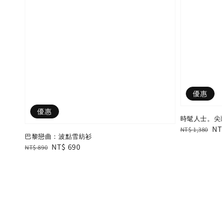
優惠
優惠
時髦人士。尖頭
Regular
Sa
NT
NT$ 1,380
巴黎戀曲：波點雪紡衫
price
pr
Regular
Sale
NT$ 690
NT$ 890
price
price