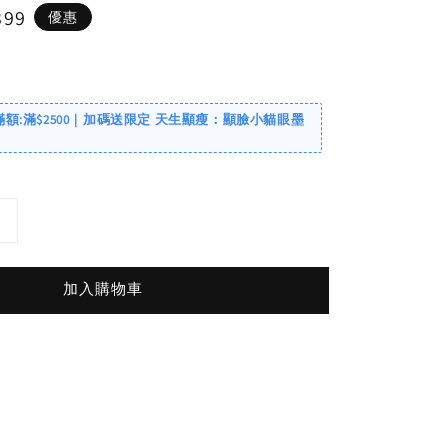
399
優惠
滿額:滿$2500｜加碼送限定 天生顯瘦：顯臉小貓眼墨
加入購物車