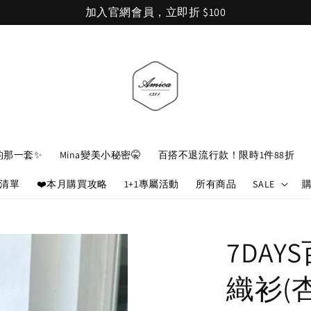
加入官網會員，立即折 $100
的那一套✨
Mina變美小秘密🤫
百搭不退流行款！限時1件88折
娘清單
❤️本月購買攻略
1+1專屬活動
所有商品
SALE
7DA
織衫(杏