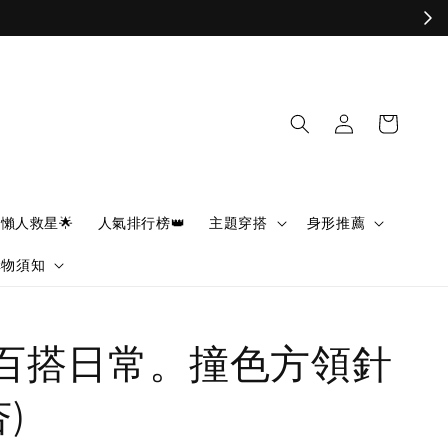
懶人救星🌟
人氣排行榜👑
主題穿搭
身形推薦
購物須知
YS百搭日常。撞色方領針
)