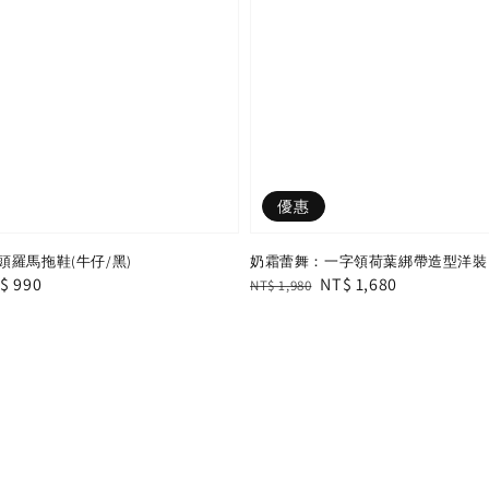
優惠
羅馬拖鞋(牛仔/黑)
奶霜蕾舞：一字領荷葉綁帶造型洋裝
le
$ 990
Regular
Sale
NT$ 1,680
NT$ 1,980
ice
price
price