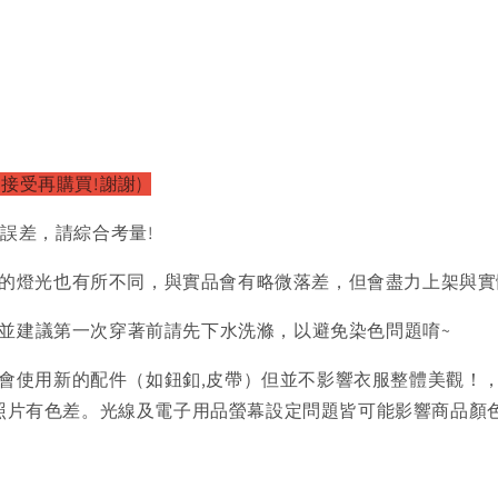
以接受再購買!謝謝)
的誤差，請綜合考量!
的燈光也有所不同，與實品會有略微落差，但會盡力上架與實
)並建議第一次穿著前請先下水洗滌，以避免染色問題唷~
會使用新的配件（如鈕釦,皮帶）但並不影響衣服整體美觀！
品照片有色差。光線及電子用品螢幕設定問題皆可能影響商品顏