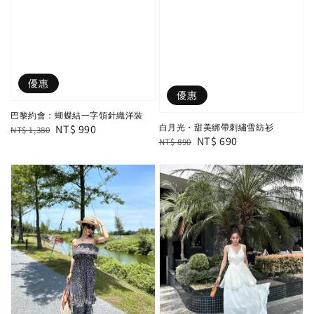
優惠
優惠
巴黎約會：蝴蝶結一字領針織洋裝
Regular
Sale
NT$ 990
白月光・甜美綁帶刺繡雪紡衫
NT$ 1,380
Regular
Sale
NT$ 690
NT$ 890
price
price
price
price