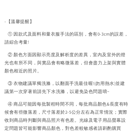
-【溫馨提醒】
① 因款式及面料和量衣服手法的區別，會有0-3cm的誤差，
請綜合考量!
② 顏色方面因顯示亮度及解析度的差異，室內及室外的燈
光也有所不同，與實品會有略微落差，但會盡力上架與實體
顏色相近的照片。
③ 衣物建議單獨洗滌，以翻面手洗最佳喔!(勿用熱水)並建
議第一次穿著前請先下水洗滌，以避免染色問題唷~
④ 商品可能因每批製程時間不同，每批商品顏色&長度有時
候會有些微落差，尺寸落差於2-5公分左右為正常情況；實際
收到商品時判斷與商品照片有色差。光線及電子用品螢幕設
定問題皆可能影響商品顏色，對色差較敏感者請斟酌購買