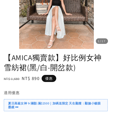
1
/17
【AMICA獨賣款】好比例女神
雪紡裙(黑/白-開岔款)
Regular
Sale
NT$ 890
優惠
NT$ 1,680
price
price
適用優惠
夏日高級女神 ✨滿額:滿$2500｜加碼送限定 天生顯瘦：顯臉小貓眼
墨鏡 🕶️