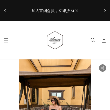
加入官網會員，立即折 $100
✨ 