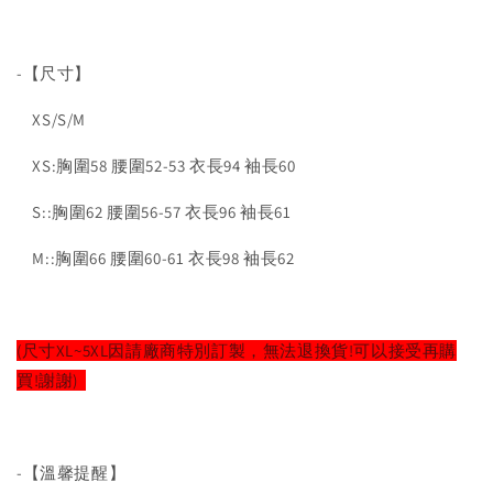
-【尺寸】
XS/S/M
XS:胸圍58 腰圍52-53 衣長94 袖長60
S::胸圍62 腰圍56-57 衣長96 袖長61
M::胸圍66 腰圍60-61 衣長98 袖長62
(尺寸XL~5XL因請廠商特別訂製，無法退換貨!可以接受再購
買!謝謝)
-【溫馨提醒】