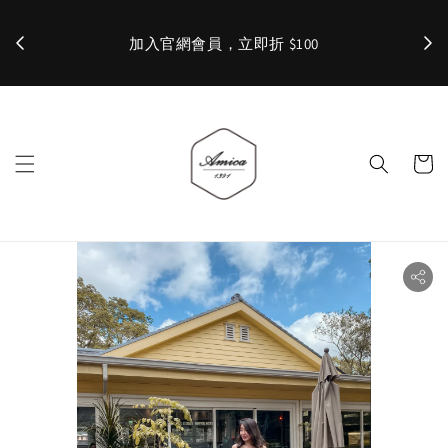
加入官網會員，立即折 $100
✨ 