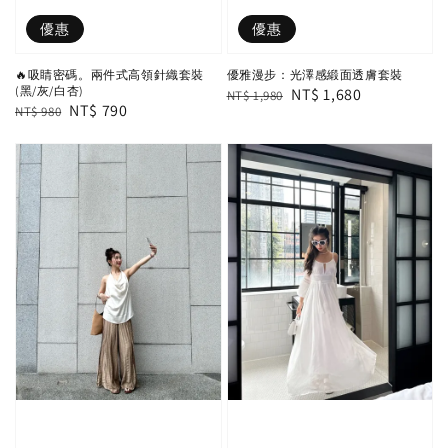
優惠
優惠
🔥吸睛密碼。兩件式高領針織套裝
優雅漫步：光澤感緞面透膚套裝
(黑/灰/白杏)
Regular
Sale
NT$ 1,680
NT$ 1,980
Regular
Sale
NT$ 790
NT$ 980
price
price
price
price