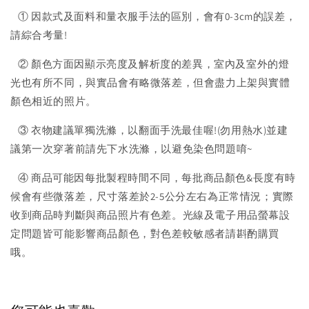
① 因款式及面料和量衣服手法的區別，會有0-3cm的誤差，
請綜合考量!
② 顏色方面因顯示亮度及解析度的差異，室內及室外的燈
光也有所不同，與實品會有略微落差，但會盡力上架與實體
顏色相近的照片。
③ 衣物建議單獨洗滌，以翻面手洗最佳喔!(勿用熱水)並建
議第一次穿著前請先下水洗滌，以避免染色問題唷~
④ 商品可能因每批製程時間不同，每批商品顏色&長度有時
候會有些微落差，尺寸落差於2-5公分左右為正常情況；實際
收到商品時判斷與商品照片有色差。光線及電子用品螢幕設
定問題皆可能影響商品顏色，對色差較敏感者請斟酌購買
哦。