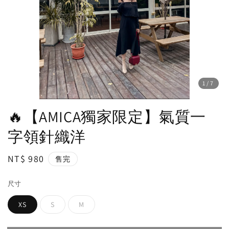
1
/7
🔥【AMICA獨家限定】氣質一
字領針織洋
Regular
NT$ 980
售完
price
尺寸
XS
S
M