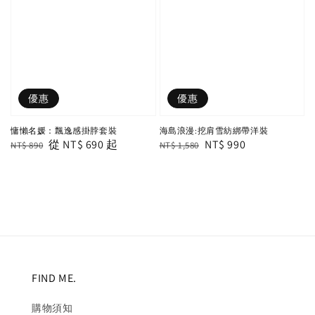
優惠
優惠
慵懶名媛：飄逸感掛脖套裝
海島浪漫:挖肩雪紡綁帶洋裝
Regular
Sale
從
NT$ 690
起
Regular
Sale
NT$ 990
NT$ 890
NT$ 1,580
price
price
price
price
FIND ME.
購物須知