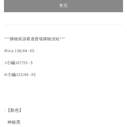
售完
***購物前請看過賣場購物須知***
Mina 158/44 -XS
J小編167/55 -S
N小編153/46 -XS
-【顏色】
神秘黑