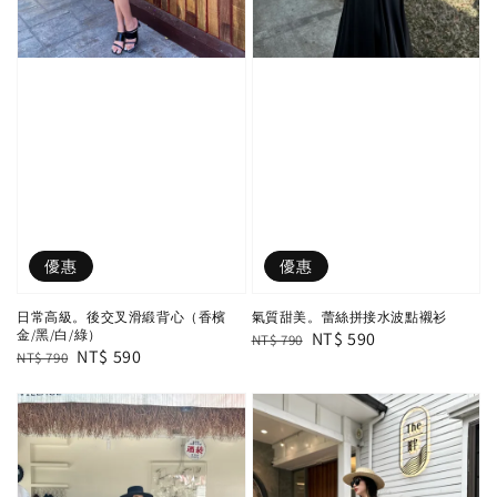
優惠
優惠
日常高級。後交叉滑緞背心（香檳
氣質甜美。蕾絲拼接水波點襯衫
金/黑/白/綠）
Regular
Sale
NT$ 590
NT$ 790
Regular
Sale
NT$ 590
NT$ 790
price
price
price
price