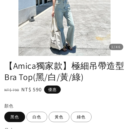
1
/46
【Amica獨家款】極細吊帶造型
Bra Top(黑/白/黃/綠)
Regular
Sale
NT$ 590
優惠
NT$ 790
price
price
顏色
黑色
白色
黃色
綠色