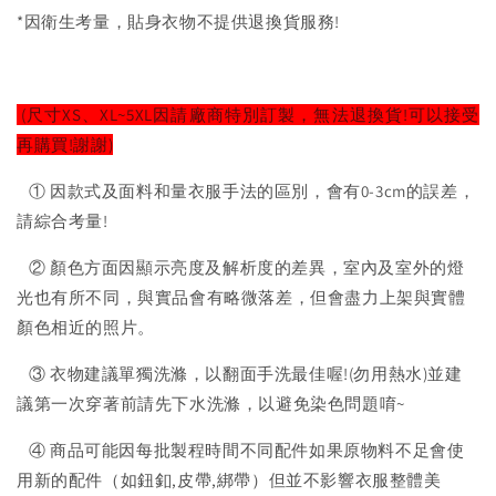
*因衛生考量，貼身衣物不提供退換貨服務!
(尺寸XS、XL~5XL因請廠商特別訂製，無法退換貨!可以接受
再購買!謝謝)
① 因款式及面料和量衣服手法的區別，會有0-3cm的誤差，
請綜合考量!
② 顏色方面因顯示亮度及解析度的差異，室內及室外的燈
光也有所不同，與實品會有略微落差，但會盡力上架與實體
顏色相近的照片。
③ 衣物建議單獨洗滌，以翻面手洗最佳喔!(勿用熱水)並建
議第一次穿著前請先下水洗滌，以避免染色問題唷~
④ 商品可能因每批製程時間不同配件如果原物料不足會使
用新的配件（如鈕釦,皮帶,綁帶）但並不影響衣服整體美