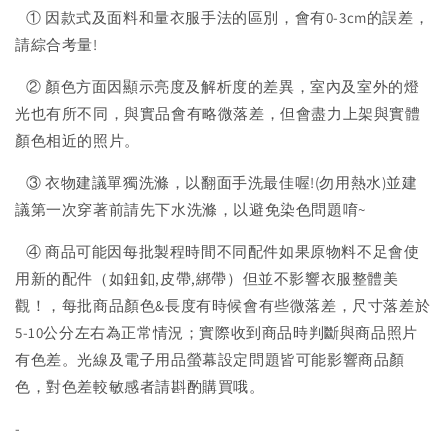
① 因款式及面料和量衣服手法的區別，會有0-3cm的誤差，
請綜合考量!
② 顏色方面因顯示亮度及解析度的差異，室內及室外的燈
光也有所不同，與實品會有略微落差，但會盡力上架與實體
顏色相近的照片。
③ 衣物建議單獨洗滌，以翻面手洗最佳喔!(勿用熱水)並建
議第一次穿著前請先下水洗滌，以避免染色問題唷~
④ 商品可能因每批製程時間不同配件如果原物料不足會使
用新的配件（如鈕釦,皮帶,綁帶）但並不影響衣服整體美
觀！，每批商品顏色&長度有時候會有些微落差，尺寸落差於
5-10公分左右為正常情況；實際收到商品時判斷與商品照片
有色差。光線及電子用品螢幕設定問題皆可能影響商品顏
色，對色差較敏感者請斟酌購買哦。
-