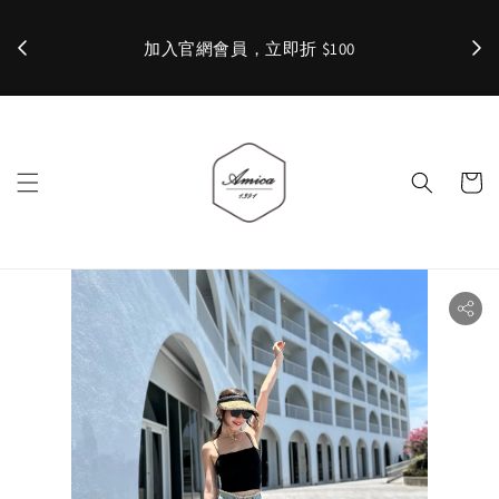
加入官網會員，立即折 $100
✨ 