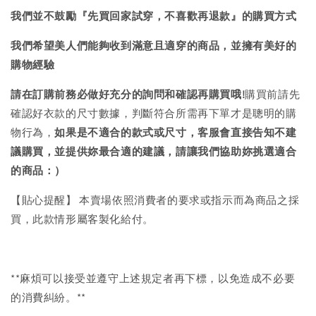
我們並不鼓勵『先買回家試穿，不喜歡再退款』的購買方式
我們希望美人們能夠收到滿意且適穿的商品，並擁有美好的
購物經驗
請在訂購前務必做好充分的詢問和確認再購買哦!
購買前請先
確認好衣款的尺寸數據，判斷符合所需再下單才是聰明的購
物行為，
如果是不適合的款式或尺寸，客服會直接告知不建
議購買，
並提供妳最合適的建議，請讓我們協助妳挑選適合
的商品：）
【貼心提醒】 本賣場依照消費者的要求或指示而為商品之採
買，此款情形屬客製化給付。
**麻煩可以接受並遵守上述規定者再下標，以免造成不必要
的消費糾紛。**