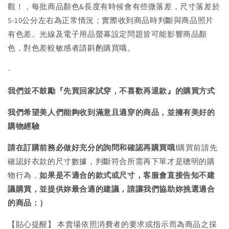
觀！，每批商品顏色&長度有時候會有些微落差，尺寸落差於
5-10公分左右為正常情況；實際收到商品時判斷與商品照片
有色差。光線及電子用品螢幕設定問題皆可能影響商品顏
色，對色差較敏感者請斟酌購買哦。
-
我們並不鼓勵『先買回家試穿，不喜歡再退款』的購買方式
我們希望美人們能夠收到滿意且適穿的商品，並擁有美好的
購物經驗
請在訂購前務必做好充分的詢問和確認再購買哦!
購買前請先
確認好衣款的尺寸數據，判斷符合所需再下單才是聰明的購
物行為，
如果是不適合的款式或尺寸，客服會直接告知不建
議購買，
並提供妳最合適的建議，請讓我們協助妳挑選適合
的商品：）
【貼心提醒】 本賣場依照消費者的要求或指示而為商品之採