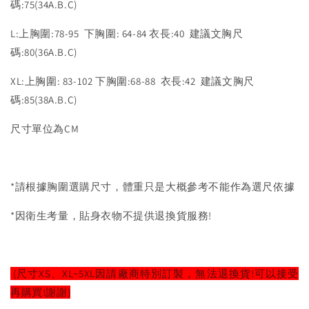
碼:75(34A.B.C)
L:上胸圍:78-95 下胸圍: 64-84 衣長:40 建議文胸尺
碼:80(36A.B.C)
XL:上胸圍: 83-102 下胸圍:68-88 衣長:42 建議文胸尺
碼:85(38A.B.C)
尺寸單位為CM
*請根據胸圍選購尺寸，體重只是大概參考不能作為選尺依據
*因衛生考量，貼身衣物不提供退換貨服務!
(尺寸XS、XL~5XL因請廠商特別訂製，無法退換貨!可以接受
再購買!謝謝)