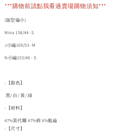
***購物前請點我看過賣場購物須知***
(版型偏小)
Mina 158/44 -S
J小編169/53 -M
N小編153/46 - S
-【顏色】
黑/ 白/ 黃/ 綠
-【材料】
47%莫代爾 47%棉 6%氨綸
-【尺寸】