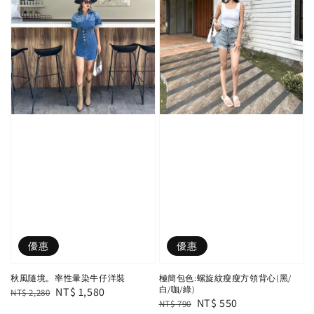
優惠
優惠
秋風隨境。率性暈染牛仔洋裝
極簡包色:螺旋紋瘦瘦方領背心(黑/
白/咖/綠)
Regular
Sale
NT$ 1,580
NT$ 2,280
Regular
Sale
NT$ 550
NT$ 790
price
price