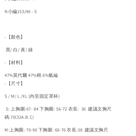
N小編153/46 - S
-【顏色】
黑/ 白/ 黃/ 綠
-【材料】
47%莫代爾 47%棉 6%氨綸
-【尺寸】
S / M/ L /XL (內至固定罩杯)
S: 上胸圍:67- 84 下胸圍: 56-72 衣長: 36 建議文胸尺
碼:70(32A.B.C)
M:上胸圍: 70-90 下胸圍: 60-76 衣長:38 建議文胸尺