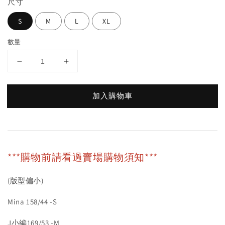
尺寸
S
M
L
XL
數量
加入購物車
***購物前請看過賣場購物須知***
(版型偏小)
Mina 158/44 -S
J小編169/53 -M