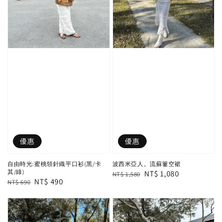
優惠
優惠
自由時光:蜜桃領針織平口衫(黑/卡
波西米亞人。流蘇簍空裙
其/綠)
Regular
Sale
NT$ 1,080
NT$ 1,580
Regular
Sale
NT$ 490
NT$ 690
price
price
price
price