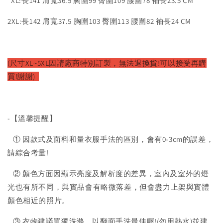
XL:長141 肩寬36.5 胸圍99 臀圍109 腰圍78 袖長23.5 CM
2XL:長142 肩寬37.5 胸圍103 臀圍113 腰圍82 袖長24 CM
(尺寸XL~5XL因請廠商特別訂製，無法退換貨!可以接受再購
買!謝謝)
-【溫馨提醒】
① 因款式及面料和量衣服手法的區別，會有0-3cm的誤差，
請綜合考量!
② 顏色方面因顯示亮度及解析度的差異，室內及室外的燈
光也有所不同，與實品會有略微落差，但會盡力上架與實體
顏色相近的照片。
③ 衣物建議單獨洗滌，以翻面手洗最佳喔!(勿用熱水)並建