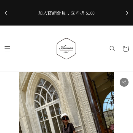
加入官網會員，立即折 $100
✨ 