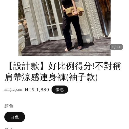
1
/11
【設計款】好比例得分!不對稱
肩帶涼感連身褲(袖子款)
Regular
Sale
NT$ 1,880
優惠
NT$ 2,580
price
price
顏色
白色