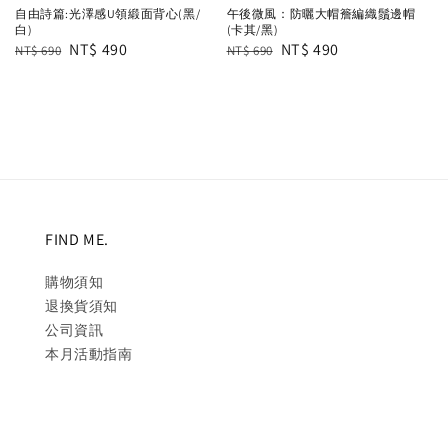
自由詩篇:光澤感U領緞面背心(黑/
午後微風：防曬大帽簷編織鬚邊帽
白)
(卡其/黑)
Regular
Sale
NT$ 490
Regular
Sale
NT$ 490
NT$ 690
NT$ 690
price
price
price
price
FIND ME.
購物須知
退換貨須知
公司資訊
本月活動指南