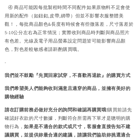
④ 商品可能因每批製程時間不同配件如果原物料不足會使
用新的配件（如鈕釦,皮帶,綁帶）但並不影響衣服整體美
觀！，每批商品顏色&長度有時候會有些微落差，尺寸落差於
5-10公分左右為正常情況；實際收到商品時判斷與商品照片
有色差。光線及電子用品螢幕設定問題皆可能影響商品顏
色，對色差較敏感者請斟酌購買哦。
-
我們並不鼓勵『先買回家試穿，不喜歡再退款』的購買方式
我們希望美人們能夠收到滿意且適穿的商品，並擁有美好的
購物經驗
請在訂購前務必做好充分的詢問和確認再購買哦!
購買前請先
確認好衣款的尺寸數據，判斷符合所需再下單才是聰明的購
物行為，
如果是不適合的款式或尺寸，客服會直接告知不建
議購買，
並提供妳最合適的建議，請讓我們協助妳挑選適合