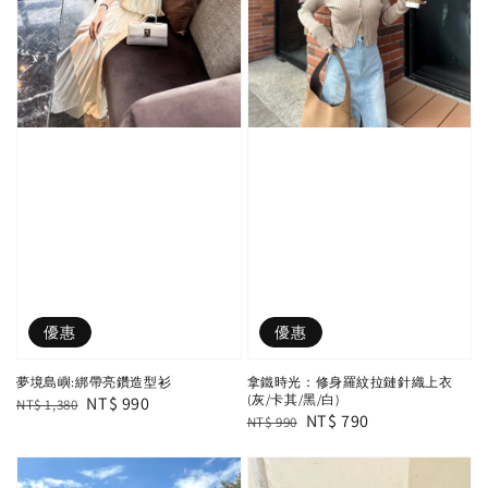
優惠
優惠
夢境島嶼:綁帶亮鑽造型衫
拿鐵時光：修身羅紋拉鏈針織上衣
(灰/卡其/黑/白)
Regular
Sale
NT$ 990
NT$ 1,380
Regular
Sale
NT$ 790
NT$ 990
price
price
price
price