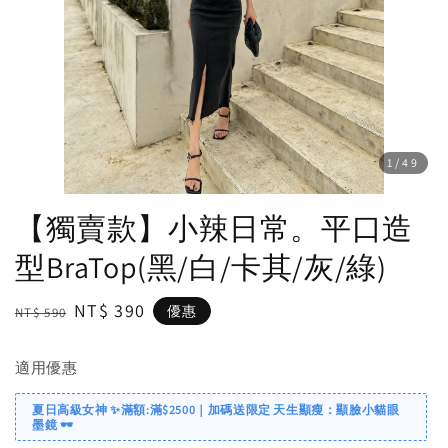
1
/49
【獨賣款】小辣日常。平口造
型BraTop(黑/白/卡其/灰/綠)
Regular
Sale
NT$ 390
優惠
NT$ 590
price
price
適用優惠
夏日高級女神 ✨滿額:滿$2500｜加碼送限定 天生顯瘦：顯臉小貓眼
墨鏡 🕶️