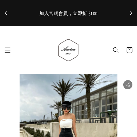
加入官網會員，立即折 $100
✨ 