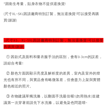
*因衛生考量，貼身衣物不提供退換貨!
(尺寸XL~5XL因請廠商特別訂製，無法退換貨!可以接受再購
買!謝謝)
(尺寸XS、XL~5XL因請廠商特別訂製，無法退換貨!可以接受
再購買!謝謝)
① 因款式及面料和量衣服手法的區別，會有0-3cm的誤差，
請綜合考量!
② 顏色方面因顯示亮度及解析度的差異，室內及室外的燈
光也有所不同，與實品會有略微落差，但會盡力上架與實體
顏色相近的照片。
③ 衣物建議單獨洗滌，以翻面手洗最佳喔!(勿用熱水)並建
議第一次穿著前請先下水洗滌，以避免染色問題唷~