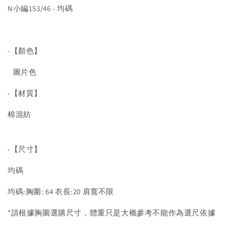
N小編153/46 - 均碼
-【顏色】
圖片色
-【材質】
棉混紡
-【尺寸】
均碼
均碼:胸圍: 64 衣長:20 肩寬不限
*請根據胸圍選購尺寸，體重只是大概參考不能作為選尺依據