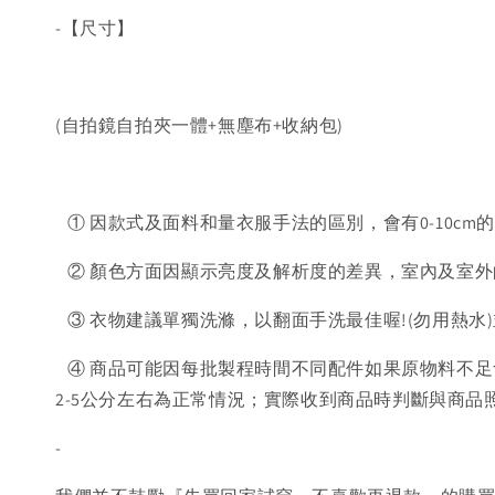
-【尺寸】
(自拍鏡自拍夾一體+無塵布+收納包)
① 因款式及面料和量衣服手法的區別，會有0-10cm
② 顏色方面因顯示亮度及解析度的差異，室內及室外
③ 衣物建議單獨洗滌，以翻面手洗最佳喔!(勿用熱水
④ 商品可能因每批製程時間不同配件如果原物料不足
2-5公分左右為正常情況；實際收到商品時判斷與商
-