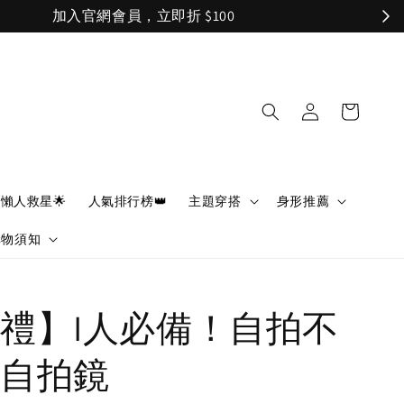
懶人救星🌟
人氣排行榜👑
主題穿搭
身形推薦
購物須知
禮】I人必備！自拍不
自拍鏡