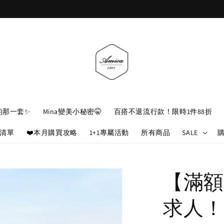
加入官網會員，立即折 $100
的那一套✨
Mina變美小秘密🤫
百搭不退流行款！限時1件88折
娘清單
❤️本月購買攻略
1+1專屬活動
所有商品
SALE
【滿額
求人！