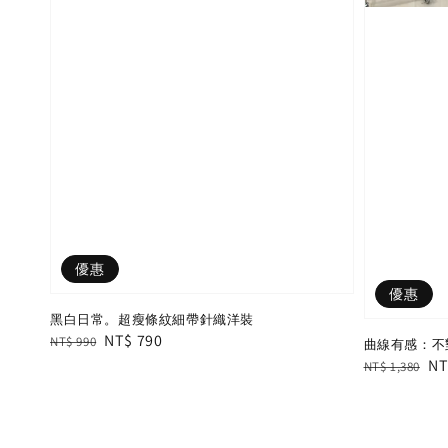
優惠
優惠
黑白日常。超瘦條紋細帶針織洋裝
Regular
Sale
NT$ 790
NT$ 990
曲線有感：不
price
price
Regular
Sa
NT
NT$ 1,380
price
pr