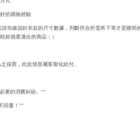
買方式
美好的購物經驗
前請先確認好衣款的尺寸數據，判斷符合所需再下單才是聰明
協助妳挑選適合的商品：）
品之採買，此款情形屬客製化給付。
必要的消費糾紛。**
言不回覆！**