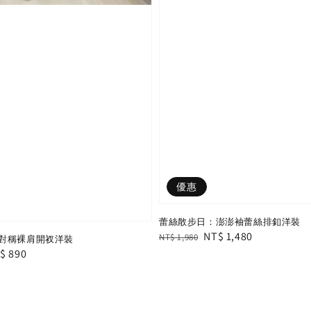
優惠
蕾絲散步日：澎澎袖蕾絲排釦洋裝
Regular
Sale
NT$ 1,480
NT$ 1,980
對稱裸肩開衩洋裝
price
price
le
$ 890
ice