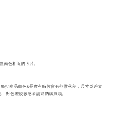
體顏色相近的照片。
，每批商品顏色&長度有時候會有些微落差，尺寸落差於
色，對色差較敏感者請斟酌購買哦。