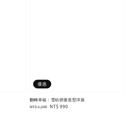
優惠
翻轉幸福：雪紡拼接造型洋裝
Regular
Sale
NT$ 990
NT$ 1,280
price
price