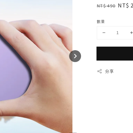
Regular
Sale
NT$ 
NT$ 490
price
price
數量
分享