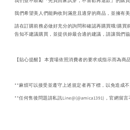
我們並不鼓勵『先買回家試穿，不喜歡再退款』的購
我們希望美人們能夠收到滿意且適穿的商品，並擁有
請在訂購前務必做好充分的詢問和確認再購買哦!購買
告知不建議購買，並提供妳最合適的建議，請讓我們
【貼心提醒】 本賣場依照消費者的要求或指示而為商
**麻煩可以接受並遵守上述規定者再下標，以免造成不
**任何售後問題請私訊Line@(@amica1391)，官網留