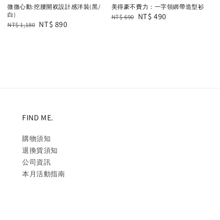
微微心動:挖腰開衩設計感洋裝(黑/
美得豪不費力：一字領綁帶造型衫
白)
Regular
Sale
NT$ 490
NT$ 690
Regular
Sale
NT$ 890
NT$ 1,180
price
price
price
price
FIND ME.
購物須知
退換貨須知
公司資訊
本月活動指南