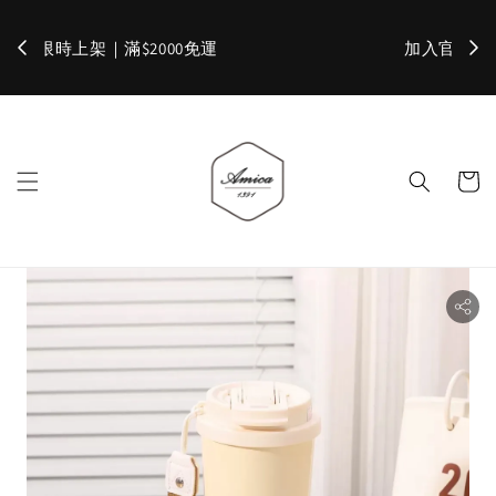
加入官網會員，立即折 $100
✨ 