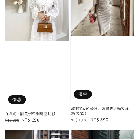
優惠
優惠
緩緩綻放的優雅。氣質透紗顯瘦洋
裝(黑/白)
白月光・甜美綁帶刺繡雪紡衫
Regular
Sale
NT$ 890
Regular
Sale
NT$ 690
NT$ 1,180
NT$ 890
price
price
price
price