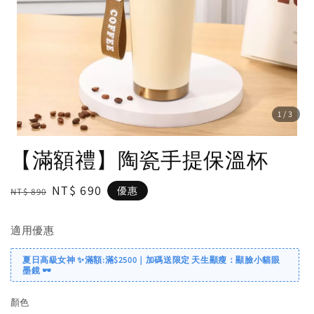
1
/3
【滿額禮】陶瓷手提保溫杯
Regular
Sale
NT$ 690
優惠
NT$ 890
price
price
適用優惠
夏日高級女神 ✨滿額:滿$2500｜加碼送限定 天生顯瘦：顯臉小貓眼
墨鏡 🕶️
顏色