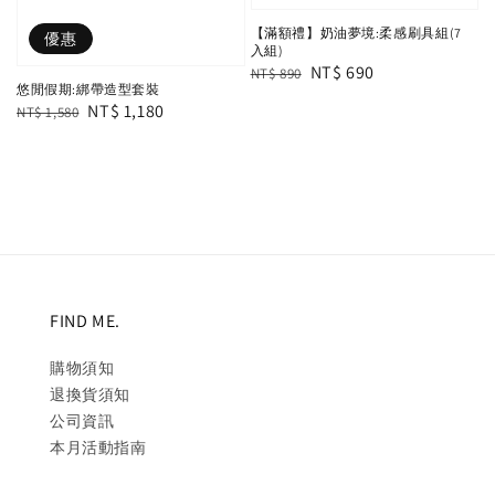
【滿額禮】奶油夢境:柔感刷具組(7
優惠
入組)
Regular
Sale
NT$ 690
NT$ 890
悠閒假期:綁帶造型套裝
price
price
Regular
Sale
NT$ 1,180
NT$ 1,580
price
price
FIND ME.
購物須知
退換貨須知
公司資訊
本月活動指南