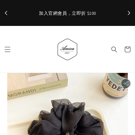
加入官網會員，立即折 $100
✨ 