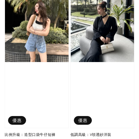
優惠
優惠
比例升級：造型口袋牛仔短褲
低調高級：V領透紗洋裝