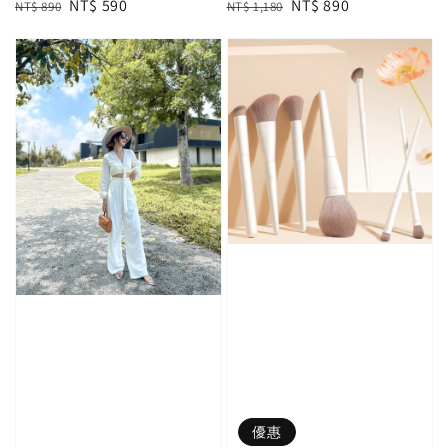
Regular
Sale
NT$ 590
Regular
Sale
NT$ 890
NT$ 890
NT$ 1,180
price
price
price
price
優惠