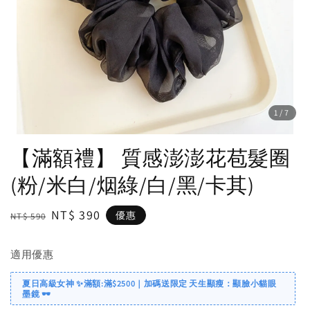
1
/7
【滿額禮】 質感澎澎花苞髮圈
(粉/米白/烟綠/白/黑/卡其)
Regular
Sale
NT$ 390
優惠
NT$ 590
price
price
適用優惠
夏日高級女神 ✨滿額:滿$2500｜加碼送限定 天生顯瘦：顯臉小貓眼
墨鏡 🕶️