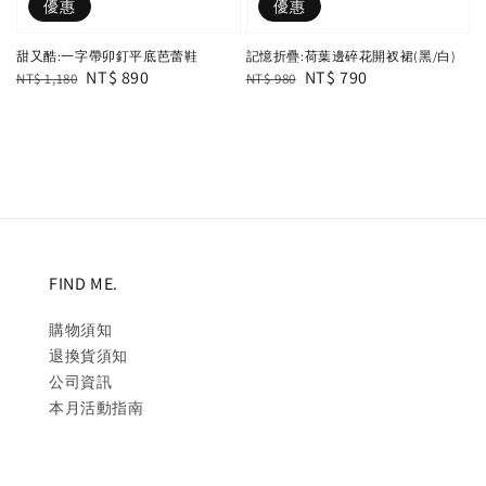
優惠
優惠
甜又酷:一字帶卯釘平底芭蕾鞋
記憶折疊:荷葉邊碎花開衩裙(黑/白)
Regular
Sale
NT$ 890
Regular
Sale
NT$ 790
NT$ 1,180
NT$ 980
price
price
price
price
FIND ME.
購物須知
退換貨須知
公司資訊
本月活動指南