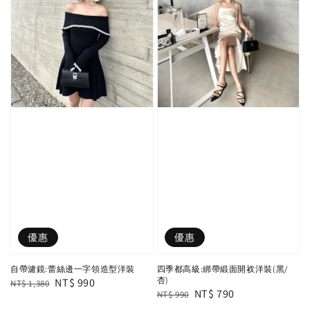
優惠
優惠
自帶濾鏡:蕾絲邊一字領造型洋裝
四季都高級:綁帶緞面開衩洋裝(黑/
杏)
Regular
Sale
NT$ 990
NT$ 1,380
Regular
Sale
NT$ 790
NT$ 990
price
price