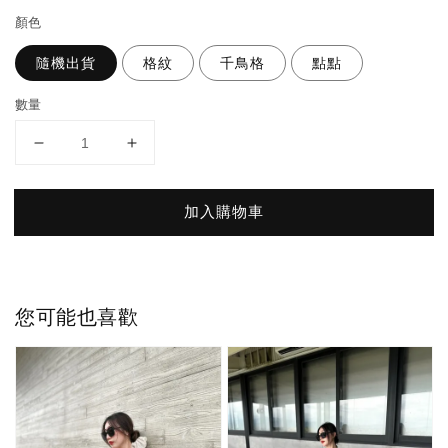
顏色
隨機出貨
格紋
千鳥格
點點
數量
加入購物車
您可能也喜歡