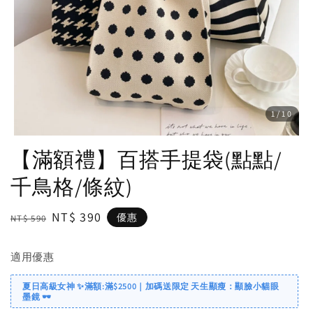
1
/10
【滿額禮】百搭手提袋(點點/
千鳥格/條紋)
Regular
Sale
NT$ 390
優惠
NT$ 590
price
price
適用優惠
夏日高級女神 ✨滿額:滿$2500｜加碼送限定 天生顯瘦：顯臉小貓眼
墨鏡 🕶️