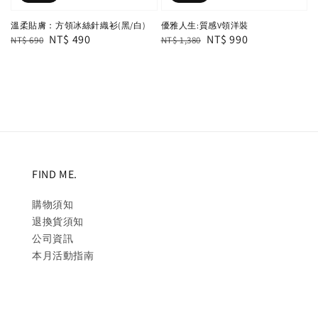
溫柔貼膚：方領冰絲針織衫(黑/白)
優雅人生:質感V領洋裝
Regular
Sale
NT$ 490
Regular
Sale
NT$ 990
NT$ 690
NT$ 1,380
price
price
price
price
FIND ME.
購物須知
退換貨須知
公司資訊
本月活動指南