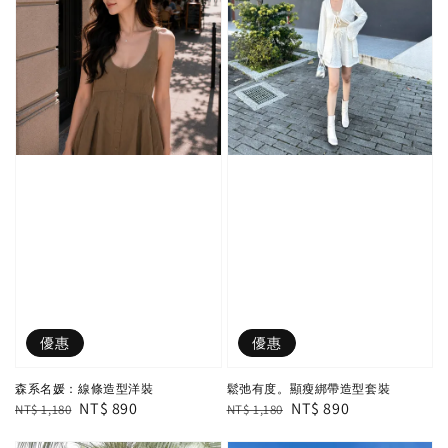
優惠
優惠
森系名媛：線條造型洋裝
鬆弛有度。顯瘦綁帶造型套裝
Regular
Sale
NT$ 890
Regular
Sale
NT$ 890
NT$ 1,180
NT$ 1,180
price
price
price
price