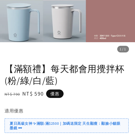
1
/1
【滿額禮】每天都會用攪拌杯
(粉/綠/白/藍)
Regular
Sale
NT$ 590
優惠
NT$ 790
price
price
適用優惠
夏日高級女神 ✨滿額:滿$2500｜加碼送限定 天生顯瘦：顯臉小貓眼
墨鏡 🕶️