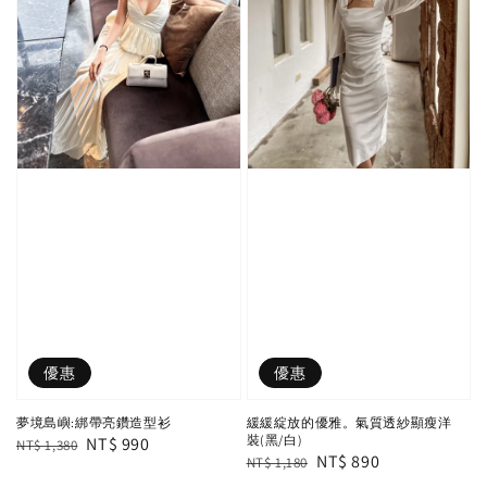
優惠
優惠
夢境島嶼:綁帶亮鑽造型衫
緩緩綻放的優雅。氣質透紗顯瘦洋
裝(黑/白)
Regular
Sale
NT$ 990
NT$ 1,380
Regular
Sale
NT$ 890
NT$ 1,180
price
price