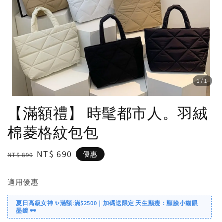
1
/1
【滿額禮】 時髦都市人。羽絨
棉菱格紋包包
Regular
Sale
NT$ 690
優惠
NT$ 890
price
price
適用優惠
夏日高級女神 ✨滿額:滿$2500｜加碼送限定 天生顯瘦：顯臉小貓眼
墨鏡 🕶️