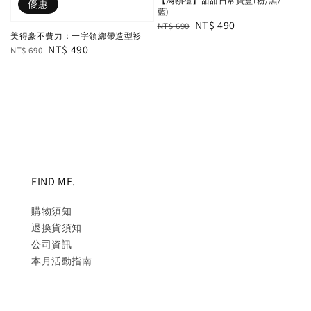
【滿額禮】甜甜日常寶盒(粉/黑/
優惠
藍)
Regular
Sale
NT$ 490
NT$ 690
美得豪不費力：一字領綁帶造型衫
price
price
Regular
Sale
NT$ 490
NT$ 690
price
price
FIND ME.
購物須知
退換貨須知
公司資訊
本月活動指南