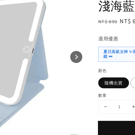
淺海藍
Regular
Sale
NT$ 
NT$ 890
price
price
適用優惠
夏日高級女神 ✨
鏡 🕶️
顏色
隨機出貨
數量