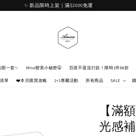
加入官網會員，立即折 $100
的那一套✨
Mina變美小秘密🤫
百搭不退流行款！限時1件88折
娘清單
❤️本月購買攻略
1+1專屬活動
所有商品
SALE
【滿額
光感補