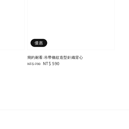
優惠
簡約耐看:吊帶條紋造型針織背心
Regular
Sale
NT$ 590
NT$ 790
price
price