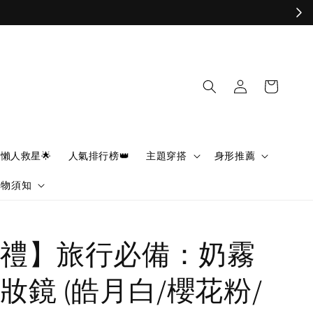
懶人救星🌟
人氣排行榜👑
主題穿搭
身形推薦
購物須知
禮】旅行必備：奶霧
妝鏡 (皓月白/櫻花粉/