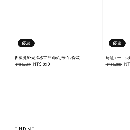
優惠
優惠
香檳漫舞:光澤感百褶裙(銀/米白/粉紫)
時髦人士。尖頭
Regular
Sale
NT$ 890
Regular
Sa
NT
NT$ 1,180
NT$ 1,380
price
price
price
pr
FIND ME.