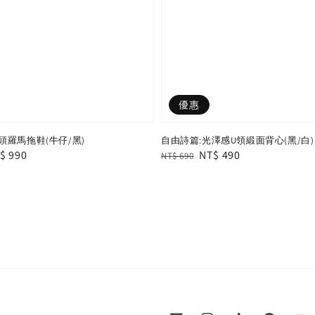
優惠
羅馬拖鞋(牛仔/黑)
自由詩篇:光澤感U領緞面背心(黑/白)
le
$ 990
Regular
Sale
NT$ 490
NT$ 690
ice
price
price