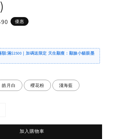
)
690
優惠
滿額:滿$2500｜加碼送限定 天生顯瘦：顯臉小貓眼墨
皓月白
櫻花粉
淺海藍
加入購物車