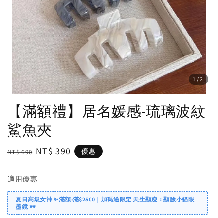
1
/2
【滿額禮】居名媛感-琉璃波紋
鯊魚夾
Regular
Sale
NT$ 390
優惠
NT$ 690
price
price
適用優惠
夏日高級女神 ✨滿額:滿$2500｜加碼送限定 天生顯瘦：顯臉小貓眼
墨鏡 🕶️