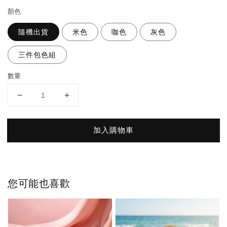
顏色
隨機出貨
米色
咖色
灰色
三件包色組
數量
加入購物車
您可能也喜歡