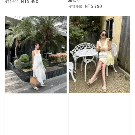
編包 🤍
Regular
Sale
NT$ 490
NT$ 690
Regular
Sale
NT$ 790
NT$ 990
price
price
price
price