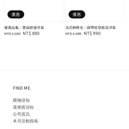
優惠
優惠
法式輕檸光：綁帶造型燒花洋裝
微風仙氣：蕾絲拼接洋裝
Regular
Sale
NT$ 990
Regular
Sale
NT$ 890
NT$ 1,380
NT$ 1,180
price
price
price
price
FIND ME.
購物須知
退換貨須知
公司資訊
本月活動指南