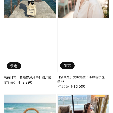
優惠
優惠
【滿額禮】女神濾鏡：小臉秘密墨
黑白日常。超瘦條紋細帶針織洋裝
鏡 🕶️
Regular
Sale
NT$ 790
NT$ 990
Regular
Sale
NT$ 590
NT$ 790
price
price
price
price