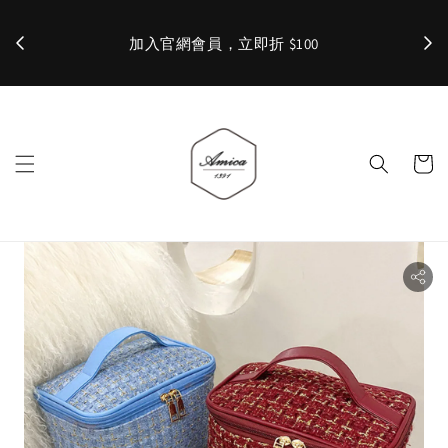
加入官網會員，立即折 $100
✨ 