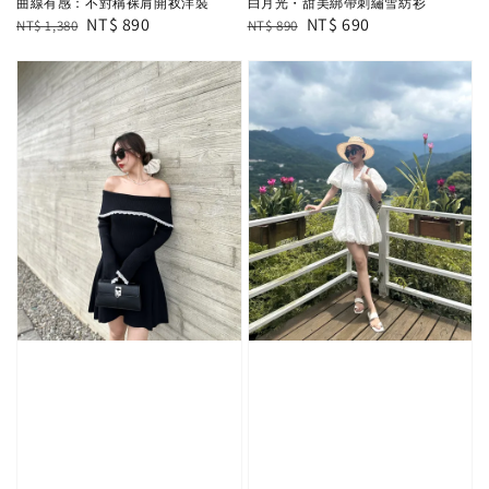
曲線有感：不對稱裸肩開衩洋裝
白月光・甜美綁帶刺繡雪紡衫
Regular
Sale
NT$ 890
Regular
Sale
NT$ 690
NT$ 1,380
NT$ 890
price
price
price
price