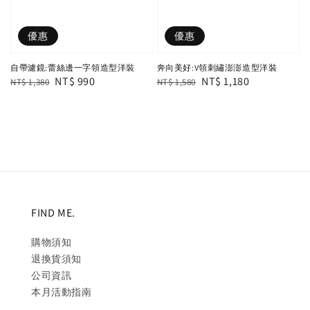
優惠
優惠
自帶濾鏡:蕾絲邊一字領造型洋裝
奔向美好:V領刺繡澎澎造型洋裝
Regular
Sale
NT$ 990
Regular
Sale
NT$ 1,180
NT$ 1,380
NT$ 1,580
price
price
price
price
FIND ME.
購物須知
退換貨須知
公司資訊
本月活動指南