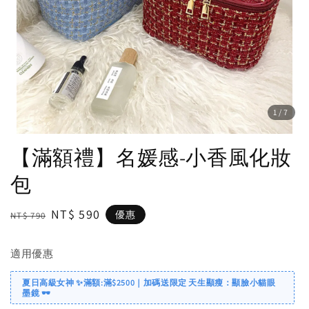
1
/7
【滿額禮】名媛感-小香風化妝
包
Regular
Sale
NT$ 590
優惠
NT$ 790
price
price
適用優惠
夏日高級女神 ✨滿額:滿$2500｜加碼送限定 天生顯瘦：顯臉小貓眼
墨鏡 🕶️