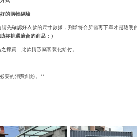
買方式
美好的購物經驗
前請先確認好衣款的尺寸數據，判斷符合所需再下單才是聰明
協助妳挑選適合的商品：）
品之採買，此款情形屬客製化給付。
必要的消費糾紛。**