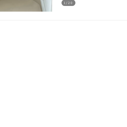
1
/20