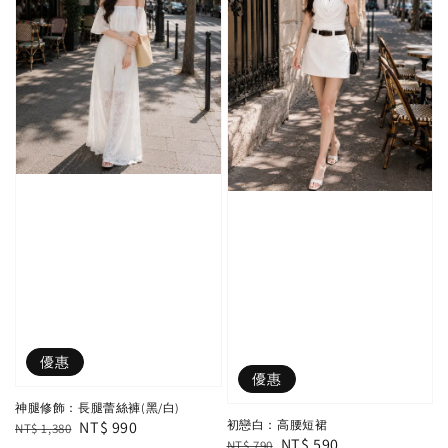
優惠
優惠
神腿修飾：長腿蕾絲褲(黑/白)
Regular
Sale
NT$ 990
初戀白：高腰短裙
NT$ 1,380
Regular
Sale
NT$ 590
NT$ 790