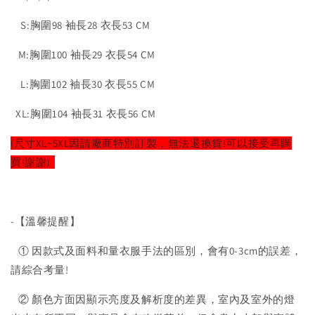
S:胸圍98 袖長28 衣長53 CM
M:胸圍100 袖長29 衣長54 CM
L:胸圍102 袖長30 衣長55 CM
XL:胸圍104 袖長31 衣長56 CM
(尺寸XL~5XL因請廠商特別訂製，無法退換貨!可以接受再購
買!謝謝)
-【溫馨提醒】
① 因款式及面料和量衣服手法的區別，會有0-3cm的誤差，
請綜合考量!
② 顏色方面因顯示亮度及解析度的差異，室內及室外的燈