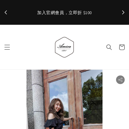
加入官網會員，立即折 $100
✨ 