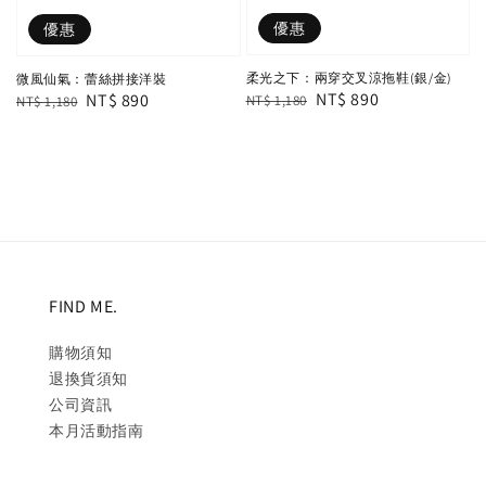
優惠
優惠
柔光之下：兩穿交叉涼拖鞋(銀/金)
微風仙氣：蕾絲拼接洋裝
Regular
Sale
NT$ 890
Regular
Sale
NT$ 890
NT$ 1,180
NT$ 1,180
price
price
price
price
FIND ME.
購物須知
退換貨須知
公司資訊
本月活動指南