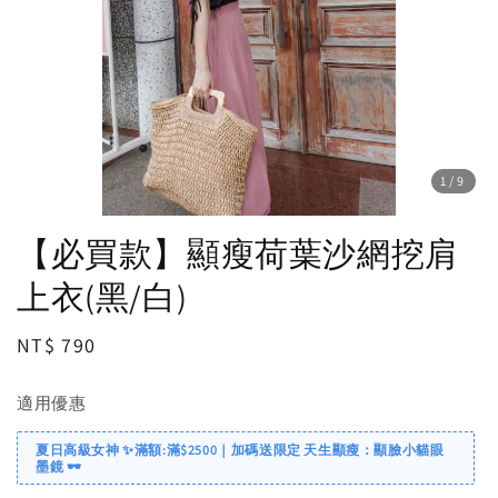
1
/9
【必買款】顯瘦荷葉沙網挖肩
上衣(黑/白)
Regular
NT$ 790
price
適用優惠
夏日高級女神 ✨滿額:滿$2500｜加碼送限定 天生顯瘦：顯臉小貓眼
墨鏡 🕶️