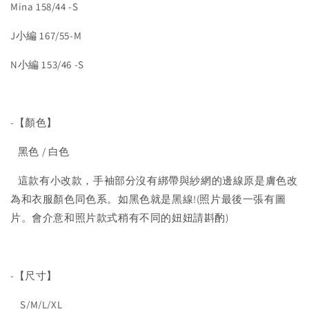
Mina 158/44 -S
J小編 167/55-M
N小編 153/46 -S
-【顏色】
黑色 / 白色
這款有小改款，手袖部分沒有綁帶與紗網的邊線原是膚色改
為和衣服顏色同色系。如黑色就是黑線!(照片最後一張有圖
片。會介意和照片款式稍有不同的妞妞請斟酌)
-【尺寸】
S/M/L/XL