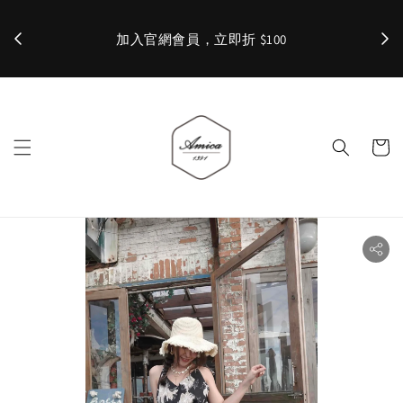
加入官網會員，立即折 $100
✨ 