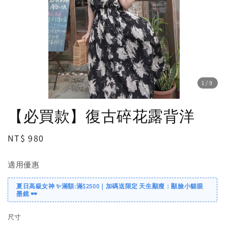
1
/9
【必買款】復古碎花露背洋
Regular
NT$ 980
price
適用優惠
夏日高級女神 ✨滿額:滿$2500｜加碼送限定 天生顯瘦：顯臉小貓眼
墨鏡 🕶️
尺寸