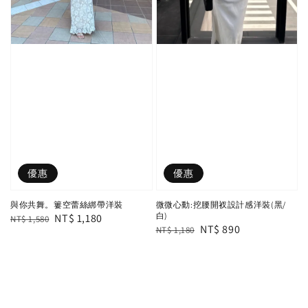
優惠
優惠
與你共舞。簍空蕾絲綁帶洋裝
微微心動:挖腰開衩設計感洋裝(黑/
白)
Regular
Sale
NT$ 1,180
NT$ 1,580
Regular
Sale
NT$ 890
NT$ 1,180
price
price
price
price