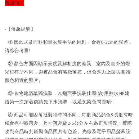
買!謝謝)
-【溫馨提醒】
① 因款式及面料和量衣服手法的區別，會有0-3cm的誤差，
請綜合考量!
② 顏色方面因顯示亮度及解析度的差異，室內及室外的燈
光也有所不同，與實品會有略微落差，但會盡力上架與實體
顏色相近的照片。
③ 衣物建議單獨洗滌，以翻面手洗最佳喔!(勿用熱水)並建
議第一次穿著前請先下水洗滌，以避免染色問題唷~
④ 商品可能因每批製程時間不同，每批商品顏色&長度有時
候會有些微落差，尺寸落差於2-5公分左右為正常情況；實際
收到商品時判斷與商品照片有色差。光線及電子用品螢幕設