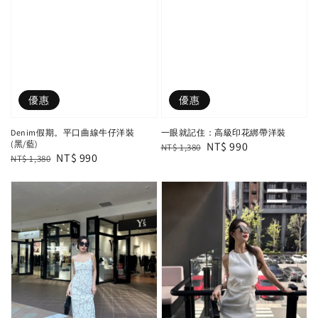
優惠
優惠
Denim假期。平口曲線牛仔洋裝
一眼就記住：高級印花綁帶洋裝
(黑/藍)
Regular
Sale
NT$ 990
NT$ 1,380
Regular
Sale
NT$ 990
NT$ 1,380
price
price
price
price