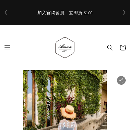
加入官網會員，立即折 $100
✨ 