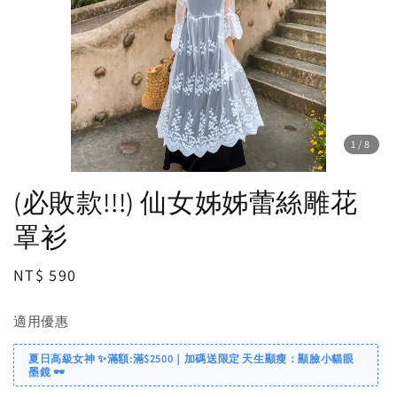
1
/8
(必敗款!!!) 仙女姊姊蕾絲雕花
罩衫
Regular
NT$ 590
price
適用優惠
夏日高級女神 ✨滿額:滿$2500｜加碼送限定 天生顯瘦：顯臉小貓眼
墨鏡 🕶️