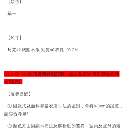
-【顏色】
單一
-【尺寸】
肩寬42 胸圍不限 袖長46 衣長100 CM
(尺寸XL~5XL因請廠商特別訂製，無法退換貨!可以接受再購
買!謝謝)
-【溫馨提醒】
① 因款式及面料和量衣服手法的區別，會有0-3cm的誤差，
請綜合考量!
② 顏色方面因顯示亮度及解析度的差異，室內及室外的燈