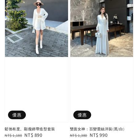
優惠
優惠
鬆弛有度。顯瘦綁帶造型套裝
雙面女神：百變蕾絲洋裝(黑/白)
Regular
Sale
NT$ 890
Regular
Sale
NT$ 990
NT$ 1,180
NT$ 1,380