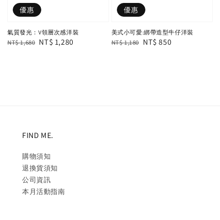
優惠
優惠
氣質發光：V領層次感洋裝
美式小可愛:綁帶造型牛仔洋裝
Regular
Sale
NT$ 1,280
Regular
Sale
NT$ 850
NT$ 1,680
NT$ 1,180
price
price
price
price
FIND ME.
購物須知
退換貨須知
公司資訊
本月活動指南