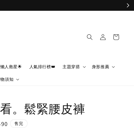
懶人救星🌟
人氣排行榜👑
主題穿搭
身形推薦
購物須知
看。鬆緊腰皮褲
590
售完