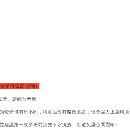
以接受再購買!謝謝)
誤差，請綜合考量!
的燈光也有所不同，與實品會有略微落差，但會盡力上架與實
)並建議第一次穿著前請先下水洗滌，以避免染色問題唷~