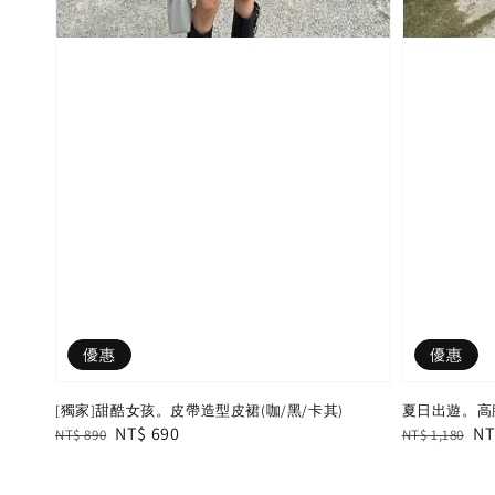
優惠
優惠
[獨家]甜酷女孩。皮帶造型皮裙(咖/黑/卡其)
夏日出遊。高
Regular
Sale
NT$ 690
Regular
Sa
NT
NT$ 890
NT$ 1,180
price
price
price
pr