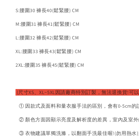
S:腰圍30 褲長40(鬆緊腰) CM
M:腰圍31 褲長41(鬆緊腰) CM
L:腰圍32 褲長42(鬆緊腰) CM
XL:腰圍33 褲長43(鬆緊腰) CM
2XL:腰圍35 褲長45(鬆緊腰) CM
(尺寸XS、XL~5XL因請廠商特別訂製，無法退換貨!可
① 因款式及面料和量衣服手法的區別，會有0-5cm的
② 顏色方面因顯示亮度及解析度的差異，室內及室外
③ 衣物建議單獨洗滌，以翻面手洗最佳喔!(勿用熱水