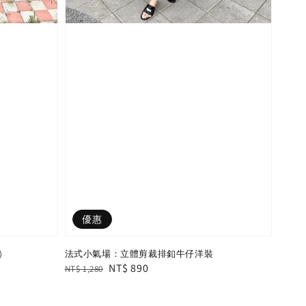
優惠
)
法式小氣場：立體剪裁排釦牛仔洋裝
Regular
Sale
NT$ 890
NT$ 1,280
price
price