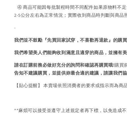
④ 商品可能因每批製程時間不同配件如果原物料不足
2-5公分左右為正常情況；實際收到商品時判斷與商
-
我們並不鼓勵『先買回家試穿，不喜歡再退款』的購
我們希望美人們能夠收到滿意且適穿的商品，並擁有
請在訂購前務必做好充分的詢問和確認再購買哦!
購買
告知不建議購買，
並提供妳最合適的建議，請讓我們
【貼心提醒】 本賣場依照消費者的要求或指示而為商
**麻煩可以接受並遵守上述規定者再下標，以免造成不