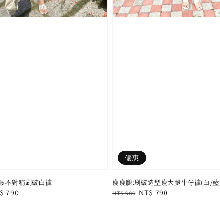
優惠
腰不對稱刷破白褲
瘦瘦腿:刷破造型瘦大腿牛仔褲(白/藍
le
$ 790
Regular
Sale
NT$ 790
NT$ 980
ice
price
price