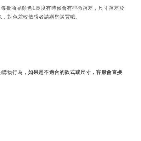
，每批商品顏色&長度有時候會有些微落差，尺寸落差於
色，對色差較敏感者請斟酌購買哦。
的購物行為，
如果是不適合的款式或尺寸，客服會直接