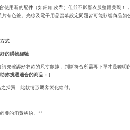
會使用新的配件（如鈕釦,皮帶）但並不影響衣服整體美觀！
品照片有色差。光線及電子用品螢幕設定問題皆可能影響商品顏
買方式
美好的購物經驗
前請先確認好衣款的尺寸數據，判斷符合所需再下單才是聰明
協助妳挑選適合的商品：）
品之採買，此款情形屬客製化給付。
必要的消費糾紛。**