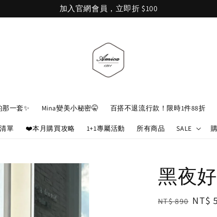
加入官網會員，立即折 $100
的那一套✨
Mina變美小秘密🤫
百搭不退流行款！限時1件88折
娘清單
❤️本月購買攻略
1+1專屬活動
所有商品
SALE
黑夜好
Regular
Sale
NT$ 
NT$ 890
price
price