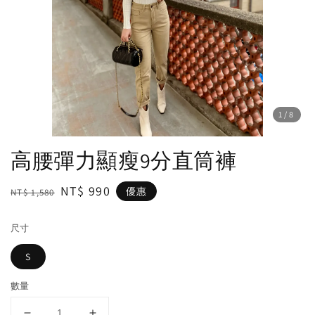
1
/8
高腰彈力顯瘦9分直筒褲
Regular
Sale
NT$ 990
優惠
NT$ 1,580
price
price
尺寸
S
數量