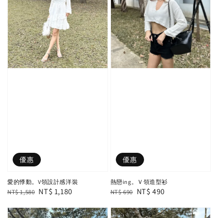
優惠
優惠
愛的悸動。V領設計感洋裝
熱戀ing。Ｖ領造型衫
Regular
Sale
NT$ 1,180
Regular
Sale
NT$ 490
NT$ 1,580
NT$ 690
price
price
price
price