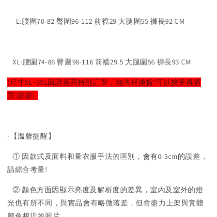
L:腰圍70-82 臀圍96-112 前襠29 大腿圍55 褲長92 CM
XL:腰圍74-86 臀圍98-116 前襠29.5 大腿圍56 褲長93 CM
(尺寸XL~5XL因請廠商特別訂製，無法退換貨!可以接受再購
買!謝謝)
-【溫馨提醒】
① 因款式及面料和量衣服手法的區別，會有0-3cm的誤差，
請綜合考量!
② 顏色方面因顯示亮度及解析度的差異，室內及室外的燈
光也有所不同，與實品會有略微落差，但會盡力上架與實體
顏色相近的照片。