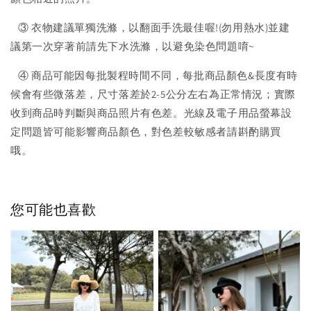
③ 衣物建議單獨洗滌，以翻面手洗最佳喔!(勿用熱水)並建
議第一次穿著前請先下水洗滌，以避免染色問題唷~
④ 商品可能因每批製程時間不同，每批商品顏色&長度有時
候會有些微落差，尺寸落差於2-5公分左右為正常情況；實際
收到商品時判斷與商品照片有色差。光線及電子用品螢幕設
定問題皆可能影響商品顏色，對色差較敏感者請斟酌購買
哦。
您可能也喜歡