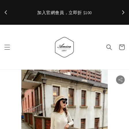
加入官網會員，立即折 $100
✨ 