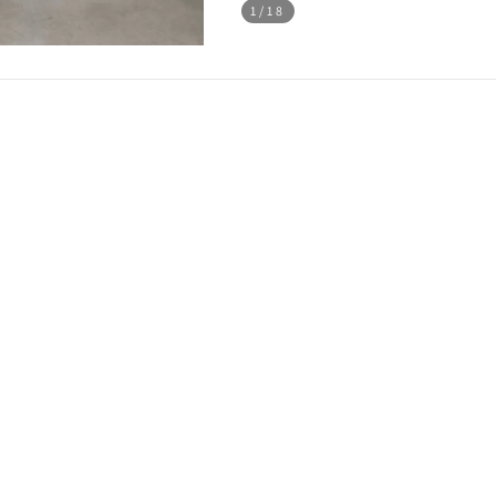
1
/18