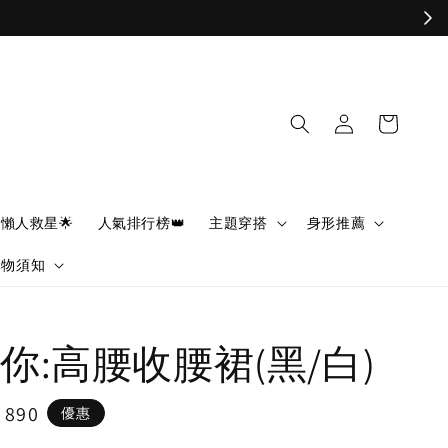
懶人救星🌟
人氣排行榜👑
主題穿搭
身形推薦
購物須知
你:高腰收腰裙(黑/白)
e
 890
優惠
ce