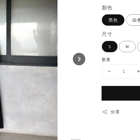
顏色
黑色
白
尺寸
S
M
數量
分享