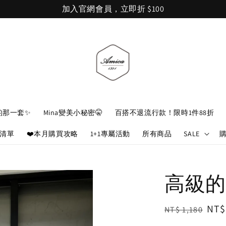
加入官網會員，立即折 $100
的那一套✨
Mina變美小秘密🤫
百搭不退流行款！限時1件88折
娘清單
❤️本月購買攻略
1+1專屬活動
所有商品
SALE
高級的
Regular
Sal
NT$
NT$ 1,180
price
pri