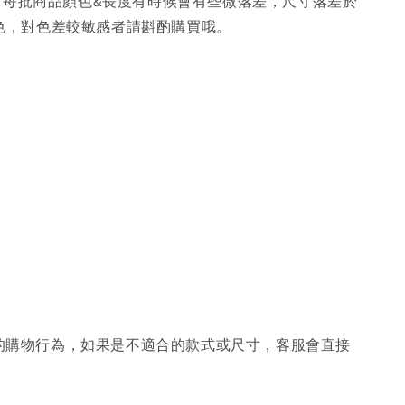
，每批商品顏色&長度有時候會有些微落差，尺寸落差於
色，對色差較敏感者請斟酌購買哦。
的購物行為，如果是不適合的款式或尺寸，客服會直接