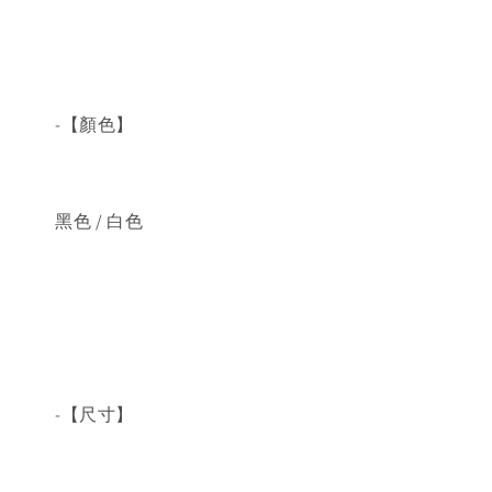
-【顏色】
黑色 / 白色
-【尺寸】