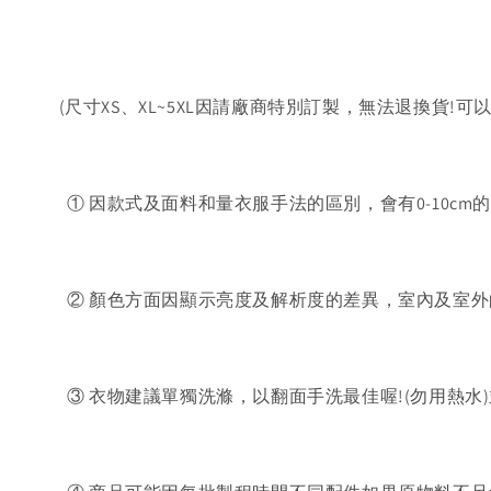
(尺寸XS、XL~5XL因請廠商特別訂製，無法退換貨!可
① 因款式及面料和量衣服手法的區別，會有0-10cm
② 顏色方面因顯示亮度及解析度的差異，室內及室外
③ 衣物建議單獨洗滌，以翻面手洗最佳喔!(勿用熱水