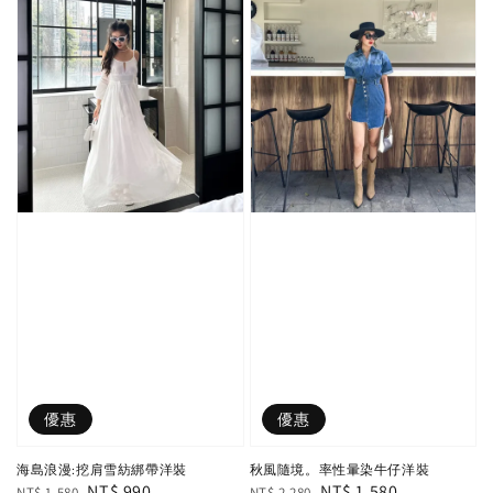
優惠
優惠
海島浪漫:挖肩雪紡綁帶洋裝
秋風隨境。率性暈染牛仔洋裝
Regular
Sale
NT$ 990
Regular
Sale
NT$ 1,580
NT$ 1,580
NT$ 2,280