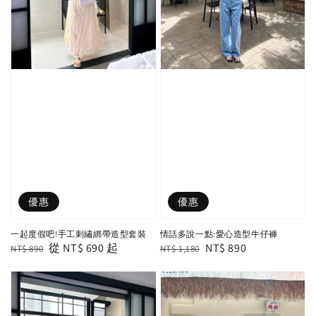
優惠
優惠
一起度假吧!手工刺繡綁帶造型套裝
情話多說一點:愛心造型牛仔褲
Regular
Sale
從
NT$ 690
起
Regular
Sale
NT$ 890
NT$ 890
NT$ 1,180
price
price
price
price