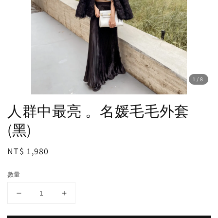
1
/8
人群中最亮 。名媛毛毛外套
(黑)
Regular
NT$ 1,980
price
數量