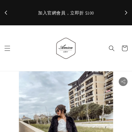
加入官網會員，立即折 $100
✨ 