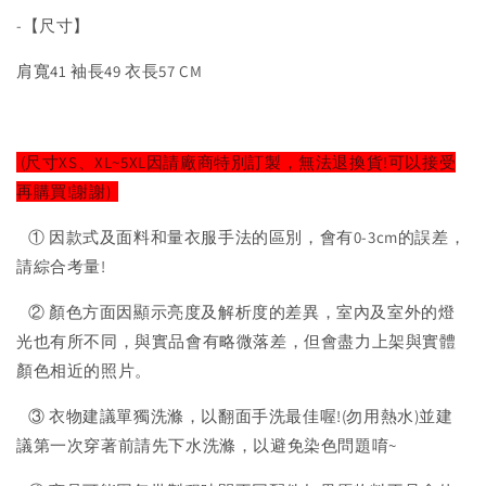
-【尺寸】
肩寬41 袖長49 衣長57 CM
(尺寸XS、XL~5XL因請廠商特別訂製，無法退換貨!可以接受
再購買!謝謝)
① 因款式及面料和量衣服手法的區別，會有0-3cm的誤差，
請綜合考量!
② 顏色方面因顯示亮度及解析度的差異，室內及室外的燈
光也有所不同，與實品會有略微落差，但會盡力上架與實體
顏色相近的照片。
③ 衣物建議單獨洗滌，以翻面手洗最佳喔!(勿用熱水)並建
議第一次穿著前請先下水洗滌，以避免染色問題唷~