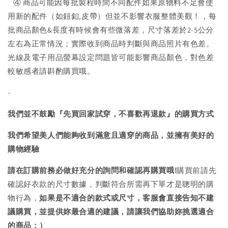
④ 商品可能因每批製程時間不同配件如果原物料不足會使
用新的配件（如鈕釦,皮帶）但並不影響衣服整體美觀！，每
批商品顏色&長度有時候會有些微落差，尺寸落差於2-5公分
左右為正常情況；實際收到商品時判斷與商品照片有色差。
光線及電子用品螢幕設定問題皆可能影響商品顏色，對色差
較敏感者請斟酌購買哦。
-
我們並不鼓勵『先買回家試穿，不喜歡再退款』的購買方式
我們希望美人們能夠收到滿意且適穿的商品，並擁有美好的
購物經驗
請在訂購前務必做好充分的詢問和確認再購買哦!
購買前請先
確認好衣款的尺寸數據，判斷符合所需再下單才是聰明的購
物行為，
如果是不適合的款式或尺寸，客服會直接告知不建
議購買，
並提供妳最合適的建議，請讓我們協助妳挑選適合
的商品：）