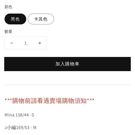
顏色
黑色
卡其色
數量
加入購物車
***購物前請看過賣場購物須知***
Mina 158/44 -S
J小編169/53 - M