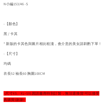
N小編153/46 -S
-【顏色】
黑 / 卡其
* 新版的卡其色與圖片相比較淺，會介意的美女請斟酌下單！
-【尺寸】
均碼
衣長52 袖長60 胸圍100CM
(尺寸XS、XL~5XL因請廠商特別訂製，無法退換貨!可以接受
再購買!謝謝)