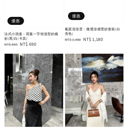
優惠
優惠
氣質澎澎雲：微透澎感雪紗套裝(白
杏色)
法式小浪漫：荷葉一字領造型針織
Regular
Sale
NT$ 1,180
衫(黑/白/卡其)
NT$ 1,480
Regular
Sale
NT$ 690
NT$ 890
price
price
price
price