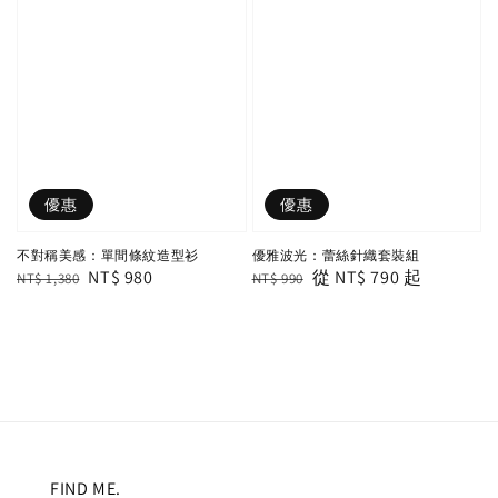
優惠
優惠
不對稱美感：單間條紋造型衫
優雅波光：蕾絲針織套裝組
Regular
Sale
NT$ 980
Regular
Sale
從
NT$ 790
起
NT$ 1,380
NT$ 990
price
price
price
price
FIND ME.