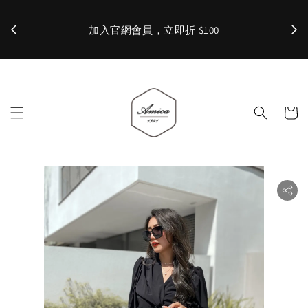
加入官網會員，立即折 $100
✨ 