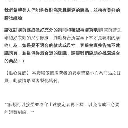
我們希望美人們能夠收到滿意且適穿的商品，並擁有美好的
購物經驗
請在訂購前務必做好充分的詢問和確認再購買哦!
購買前請先
確認好衣款的尺寸數據，判斷符合所需再下單才是聰明的購
物行為，
如果是不適合的款式或尺寸，客服會直接告知不建
議購買，
並提供妳最合適的建議，請讓我們協助妳挑選適合
的商品：）
【貼心提醒】 本賣場依照消費者的要求或指示而為商品之採
買，此款情形屬客製化給付。
**麻煩可以接受並遵守上述規定者再下標，以免造成不必要
的消費糾紛。**