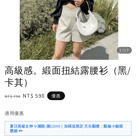
1
/17
高級感。緞面扭結露腰衫（黑/
卡其）
Regular
Sale
NT$ 590
優惠
NT$ 790
price
price
適用優惠
夏日高級女神 ✨滿額:滿$2500｜加碼送限定 天生顯瘦：顯臉小貓眼
墨鏡 🕶️