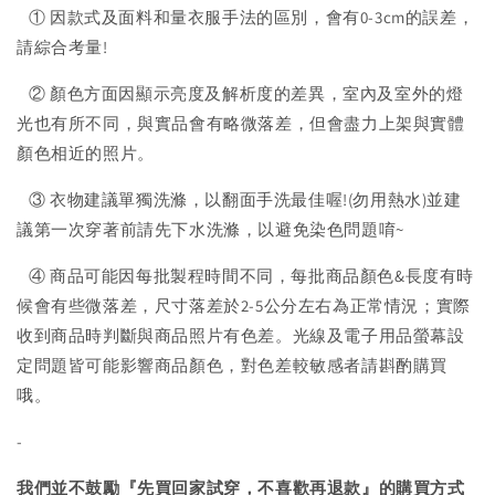
① 因款式及面料和量衣服手法的區別，會有0-3cm的誤差，
請綜合考量!
② 顏色方面因顯示亮度及解析度的差異，室內及室外的燈
光也有所不同，與實品會有略微落差，但會盡力上架與實體
顏色相近的照片。
③ 衣物建議單獨洗滌，以翻面手洗最佳喔!(勿用熱水)並建
議第一次穿著前請先下水洗滌，以避免染色問題唷~
④ 商品可能因每批製程時間不同，每批商品顏色&長度有時
候會有些微落差，尺寸落差於2-5公分左右為正常情況；實際
收到商品時判斷與商品照片有色差。光線及電子用品螢幕設
定問題皆可能影響商品顏色，對色差較敏感者請斟酌購買
哦。
-
我們並不鼓勵『先買回家試穿，不喜歡再退款』的購買方式